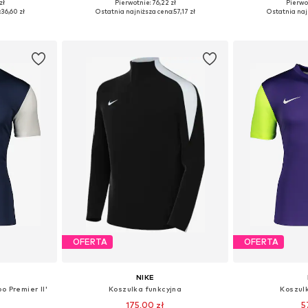
+
10
zł
Pierwotnie: 76,22 zł
Pierwot
Dostępne rozmiary: 110-116, 122-128, 134-140, 158-164
Dostępne rozmiary: 122-128, 128, 134
Dostępne rozm
:
36,60 zł
Ostatnia najniższa cena:
57,17 zł
Ostatnia naj
zyka
Dodaj do koszyka
Dodaj 
OFERTA
OFERTA
NIKE
o Premier II'
Koszulka funkcyjna
Koszul
175,00 zł
5