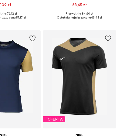
7,09 zł
63,45 zł
+
10
+
8
nie: 76,12 zł
Pierwotnie: 84,60 zł
iary: 122-128, 158
Dostępne w różnych rozmiarach
niższa cena:
57,17 zł
Ostatnia najniższa cena:
63,45 zł
do koszyka
Dodaj do koszyka
OFERTA
NIKE
NIKE