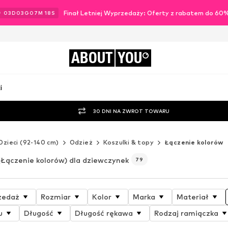
Finał Letniej Wyprzedaży: Oferty z rabatem do 60
03
D
03
G
07
M
16
S
ABOUT
YOU
i
30 DNI NA ZWROT TOWARU
Dzieci (92-140 cm)
Odzież
Koszulki & topy
Łączenie kolorów
(Łączenie kolorów) dla dziewczynek
79
zedaż
Rozmiar
Kolor
Marka
Materiał
u
Długość
Długość rękawa
Rodzaj ramiączka