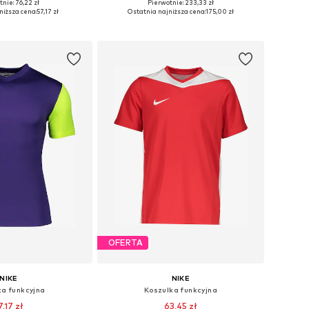
+
10
+
2
nie: 76,22 zł
Pierwotnie: 233,33 zł
iary: 122-128, 128
Dostępne rozmiary: 122-128, 128, 134, 146
niższa cena:
57,17 zł
Ostatnia najniższa cena:
175,00 zł
do koszyka
Dodaj do koszyka
OFERTA
NIKE
NIKE
ka funkcyjna
Koszulka funkcyjna
7,17 zł
63,45 zł