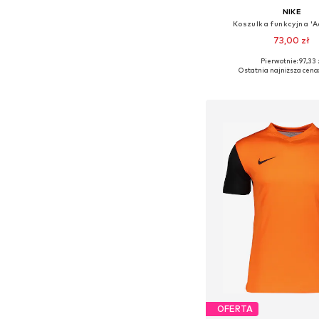
NIKE
Koszulka funkcyjna '
73,00 zł
+
3
Pierwotnie: 97,33 
Dostępne rozmiary: 122-12
Ostatnia najniższa cena
Dodaj do kos
OFERTA