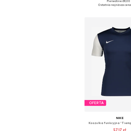
Pierwotnie: 69,00 
Ostatnia najniższa cena
Dodaj do kos
OFERTA
NIKE
Koszulka funkcyjna 'Tiemp
57,17 zł