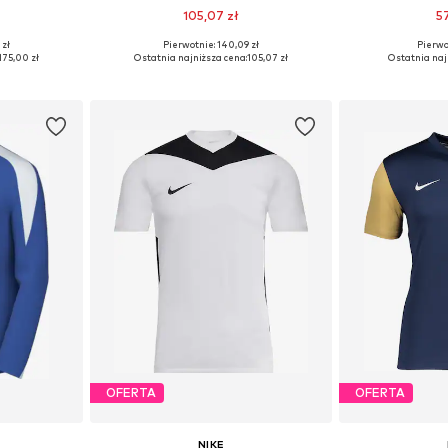
105,07 zł
5
 zł
Pierwotnie: 140,09 zł
Pierwot
zmiarach
Dostępne rozmiary: 122-128, 134
Dostępne rozm
175,00 zł
Ostatnia najniższa cena:
105,07 zł
Ostatnia naj
zyka
Dodaj do koszyka
Dodaj 
OFERTA
OFERTA
NIKE