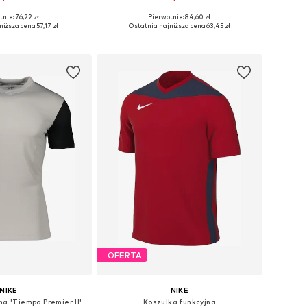
+
10
+
8
nie: 76,22 zł
Pierwotnie: 84,60 zł
óżnych rozmiarach
Dostępne rozmiary: 122-128, 128, 146, 158
niższa cena:
57,17 zł
Ostatnia najniższa cena:
63,45 zł
do koszyka
Dodaj do koszyka
OFERTA
NIKE
NIKE
na 'Tiempo Premier II'
Koszulka funkcyjna