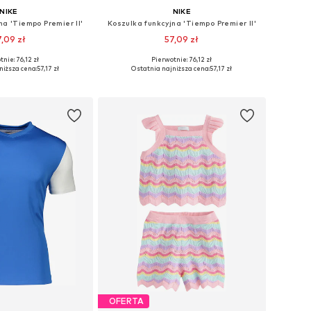
NIKE
NIKE
na 'Tiempo Premier II'
Koszulka funkcyjna 'Tiempo Premier II'
7,09 zł
57,09 zł
+
10
+
10
nie: 76,12 zł
Pierwotnie: 76,12 zł
 122-128, 128, 146, 158
Dostępne w różnych rozmiarach
niższa cena:
57,17 zł
Ostatnia najniższa cena:
57,17 zł
do koszyka
Dodaj do koszyka
OFERTA