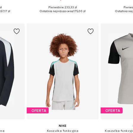
+
2
zł
Pierwotnie: 233,33 zł
Pierwot
 128, 134, 146
Dostępne rozmiary: 122-128, 128, 134
Dostępne w r
:
57,17 zł
Ostatnia najniższa cena:
175,00 zł
Ostatnia naj
zyka
Dodaj do koszyka
Dodaj 
OFERTA
OFERTA
NIKE
jna
Koszulka funkcyjna
Koszulka funkcyj