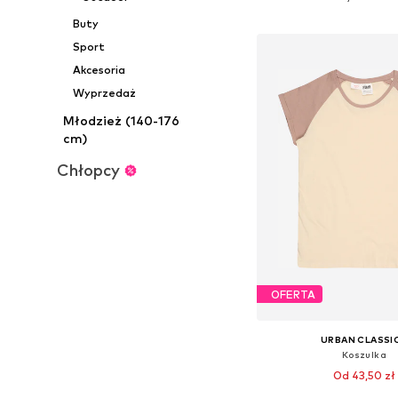
Dodaj do kos
Buty
Sport
Akcesoria
Wyprzedaż
Młodzież (140-176
cm)
Chłopcy
OFERTA
URBAN CLASSI
Koszulka
Od 43,50 zł