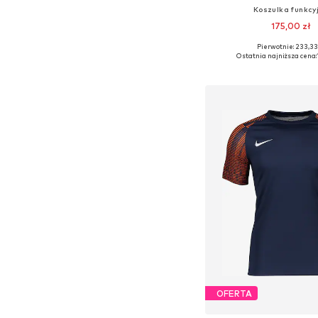
Koszulka funkcy
175,00 zł
+
2
Pierwotnie: 233,33
Dostępne w różnych ro
Ostatnia najniższa cena:
Dodaj do kos
OFERTA