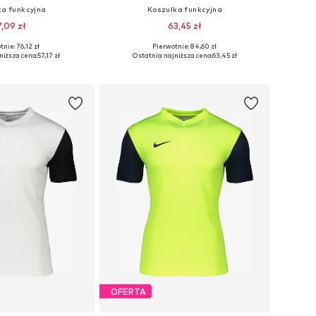
ka funkcyjna
Koszulka funkcyjna
7,09 zł
63,45 zł
+
10
+
8
nie: 76,12 zł
Pierwotnie: 84,60 zł
ry: 122-128, 128, 158
Dostępne w różnych rozmiarach
niższa cena:
57,17 zł
Ostatnia najniższa cena:
63,45 zł
do koszyka
Dodaj do koszyka
OFERTA