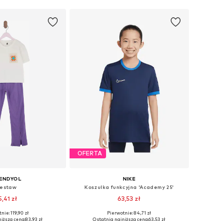
OFERTA
ENDYOL
NIKE
estaw
Koszulka funkcyjna 'Academy 25'
5,41 zł
63,53 zł
nie: 119,90 zł
Pierwotnie: 84,71 zł
óżnych rozmiarach
Dostępne w różnych rozmiarach
iższa cena:
83,93 zł
Ostatnia najniższa cena:
63,53 zł