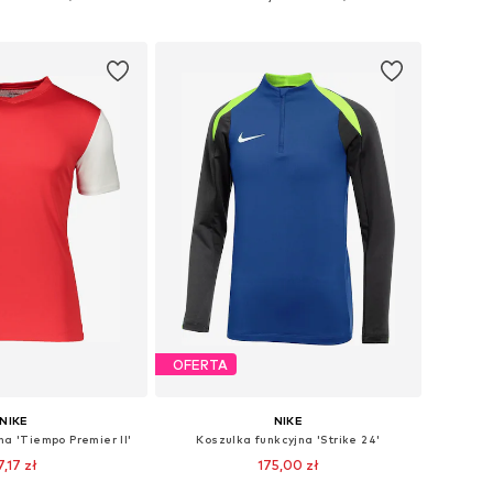
do koszyka
Dodaj do koszyka
OFERTA
NIKE
NIKE
na 'Tiempo Premier II'
Koszulka funkcyjna 'Strike 24'
7,17 zł
175,00 zł