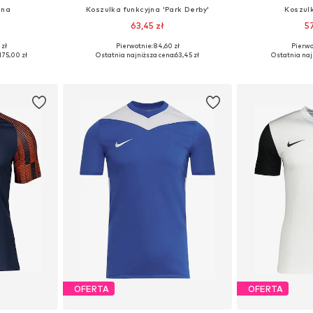
jna
Koszulka funkcyjna 'Park Derby'
Koszul
63,45 zł
5
+
8
 zł
Pierwotnie: 84,60 zł
Pierwot
zmiarach
Dostępne rozmiary: 122-128, 128, 134, 146
Dostępne rozmia
175,00 zł
Ostatnia najniższa cena:
63,45 zł
Ostatnia naj
zyka
Dodaj do koszyka
Dodaj 
OFERTA
OFERTA