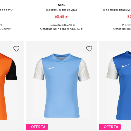
NIKE
Academy'
Koszulka funkcyjna
Koszulka funkcyj
63,45 zł
5
+
8
zł
Pierwotnie: 84,60 zł
Pierwot
8, 128, 134
Dostępne w różnych rozmiarach
Dostępne rozmiary:
:
73,09 zł
Ostatnia najniższa cena:
63,53 zł
Ostatnia naj
zyka
Dodaj do koszyka
Dodaj 
OFERTA
OFERTA