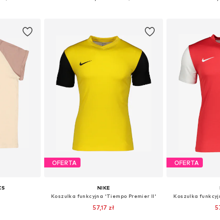
zyka
Dodaj do koszyka
Dodaj 
OFERTA
OFERTA
CS
NIKE
Koszulka funkcyjna 'Tiempo Premier II'
Koszulka funkcyj
57,17 zł
5