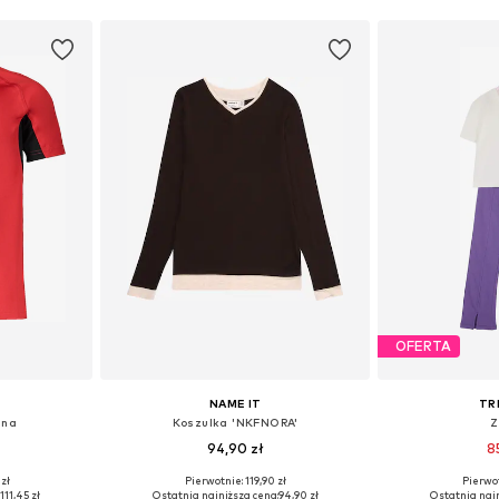
OFERTA
NAME IT
TR
jna
Koszulka 'NKFNORA'
Z
94,90 zł
8
 zł
Pierwotnie: 119,90 zł
Pierwot
zmiarach
Dostępne w różnych rozmiarach
Dostępne w r
:
111,45 zł
Ostatnia najniższa cena:
94,90 zł
Ostatnia najn