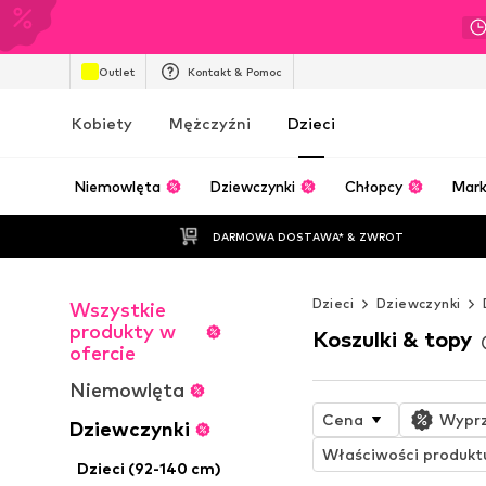
Outlet
Kontakt & Pomoc
Kobiety
Mężczyźni
Dzieci
Niemowlęta
Dziewczynki
Chłopcy
Mark
DARMOWA DOSTAWA* & ZWROT
Dzieci
Dziewczynki
Wszystkie
produkty w
Koszulki & topy
ofercie
Niemowlęta
Cena
Wypr
Dziewczynki
Właściwości produkt
Dzieci (92-140 cm)