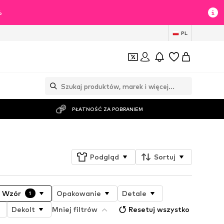
%
PL
PŁATNOŚĆ ZA POBRANIEM
Podgląd
Sortuj
Wzór
Opakowanie
Detale
1
Dekolt
Mniej filtrów
Resetuj wszystko