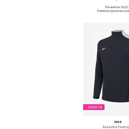
+
10
Pierwotnie: 76,22 
Dostępne rozmiary: 122-128,
Ostatnia najniższa cena
Dodaj do kos
OFERTA
NIKE
Koszulka funkcy