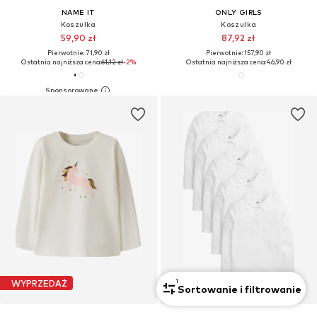
NAME IT
ONLY GIRLS
Koszulka
Koszulka
59,90 zł
87,92 zł
Pierwotnie: 71,90 zł
Pierwotnie: 157,90 zł
Ostatnia najniższa cena:
61,12 zł
-2%
Ostatnia najniższa cena:
46,90 zł
1
WYPRZEDAŻ
Pięciopak
Sortowanie i filtrowanie