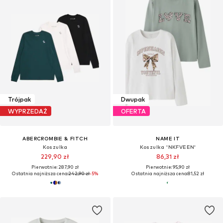
Trójpak
Dwupak
WYPRZEDAŻ
OFERTA
ABERCROMBIE & FITCH
NAME IT
Koszulka
Koszulka 'NKFVEEN'
229,90 zł
86,31 zł
Pierwotnie: 287,90 zł
Pierwotnie: 95,90 zł
Ostatnia najniższa cena:
242,90 zł
-5%
Ostatnia najniższa cena:
81,52 zł