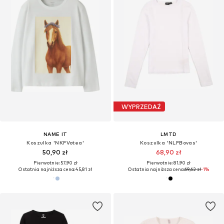
WYPRZEDAŻ
NAME IT
LMTD
Koszulka 'NKFVotea'
Koszulka 'NLFBovas'
50,90 zł
68,90 zł
Pierwotnie: 57,90 zł
Pierwotnie: 81,90 zł
Ostatnia najniższa cena:
45,81 zł
Ostatnia najniższa cena:
69,62 zł
-1%