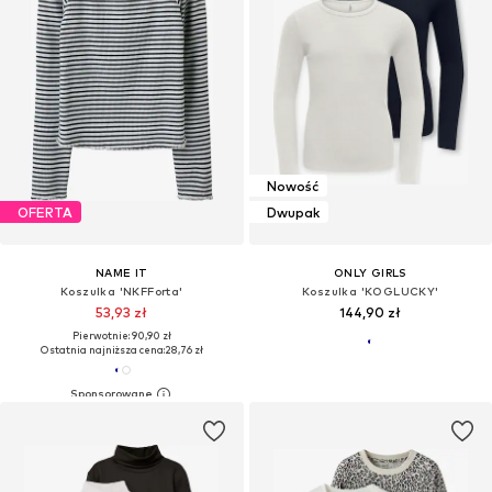
Nowość
OFERTA
Dwupak
NAME IT
ONLY GIRLS
Koszulka 'NKFForta'
Koszulka 'KOGLUCKY'
53,93 zł
144,90 zł
Pierwotnie: 90,90 zł
Ostatnia najniższa cena:
28,76 zł