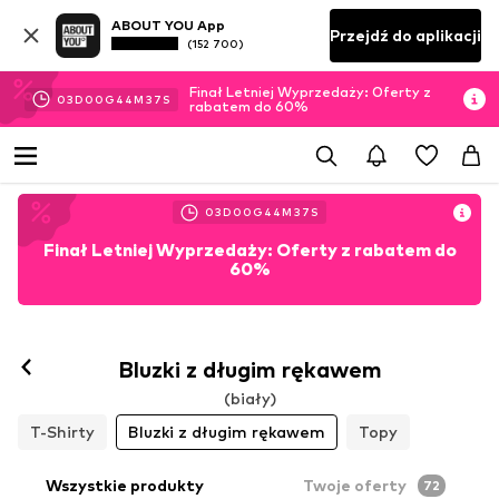
ABOUT YOU App
Przejdź do aplikacji
(152 700)
Finał Letniej Wyprzedaży: Oferty z
03
D
00
G
44
M
35
S
rabatem do 60%
03
D
00
G
44
M
35
S
Finał Letniej Wyprzedaży: Oferty z rabatem do
60%
Bluzki z długim rękawem
(biały)
T-Shirty
Bluzki z długim rękawem
Topy
Wszystkie produkty
Twoje oferty
72