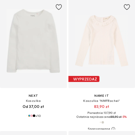
WYPRZEDAŻ
NEXT
NAME IT
Koszulka
Koszulka 'NMFRachel'
Od 37,00 zł
83,90 zł
Pierwotnie: 107,90 zł
+
10
Ostatnia najniższa cena:
88,90 zł
-5%