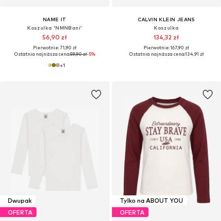
NAME IT
CALVIN KLEIN JEANS
Koszulka 'NMNBani'
Koszulka
56,90 zł
134,32 zł
Pierwotnie: 71,90 zł
Pierwotnie: 167,90 zł
Ostatnia najniższa cena:
59,90 zł
-5%
Ostatnia najniższa cena:
134,91 zł
+
1
Dwupak
Tylko na ABOUT YOU
OFERTA
OFERTA