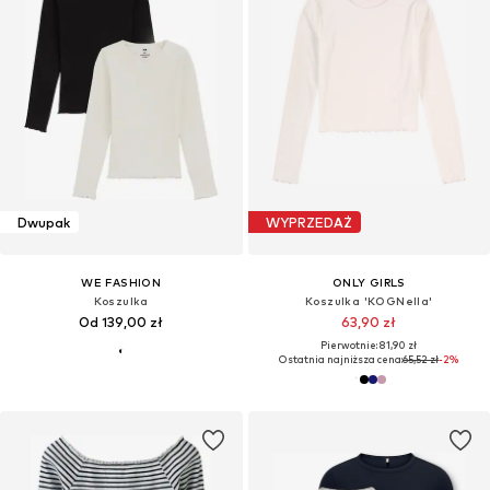
Dwupak
WYPRZEDAŻ
WE FASHION
ONLY GIRLS
Koszulka
Koszulka 'KOGNella'
Od 139,00 zł
63,90 zł
Pierwotnie: 81,90 zł
Ostatnia najniższa cena:
65,52 zł
-2%