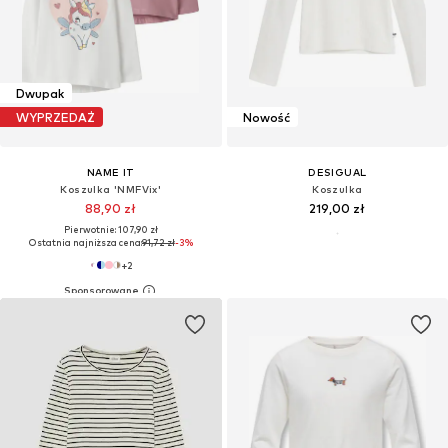
Dwupak
WYPRZEDAŻ
Nowość
NAME IT
DESIGUAL
Koszulka 'NMFVix'
Koszulka
88,90 zł
219,00 zł
Pierwotnie: 107,90 zł
Ostatnia najniższa cena:
91,72 zł
-3%
+
2