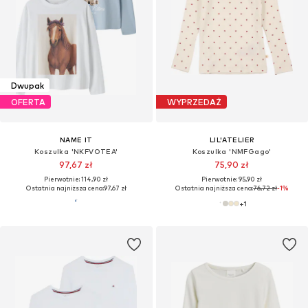
Dwupak
OFERTA
WYPRZEDAŻ
NAME IT
LIL'ATELIER
Koszulka 'NKFVOTEA'
Koszulka 'NMFGago'
97,67 zł
75,90 zł
Pierwotnie: 114,90 zł
Pierwotnie: 95,90 zł
Ostatnia najniższa cena:
97,67 zł
Ostatnia najniższa cena:
76,72 zł
-1%
+
1