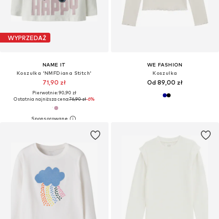
WYPRZEDAŻ
NAME IT
WE FASHION
Koszulka 'NMFDiana Stitch'
Koszulka
71,90 zł
Od 89,00 zł
Pierwotnie: 90,90 zł
Ostatnia najniższa cena:
76,90 zł
-6%