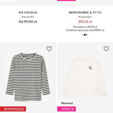
WE FASHION
ABERCROMBIE & FITCH
Koszulka
Koszulka
Od 99,00 zł
230,32 zł
Pierwotnie: 287,90 zł
Ostatnia najniższa cena:
199,90 zł
Nowość
WYPRZEDAŻ
OFERTA