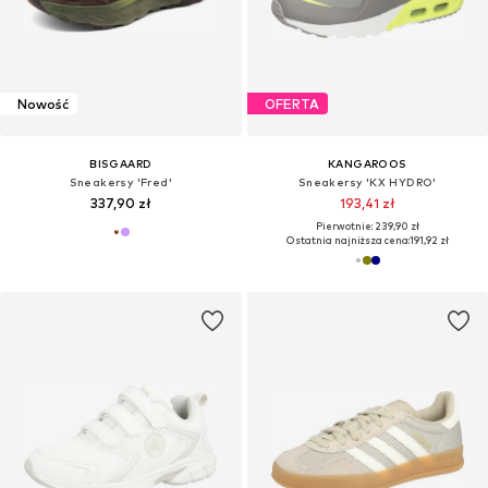
Nowość
OFERTA
BISGAARD
KANGAROOS
Sneakersy 'Fred'
Sneakersy 'KX HYDRO'
337,90 zł
193,41 zł
Pierwotnie: 239,90 zł
Ostatnia najniższa cena:
191,92 zł