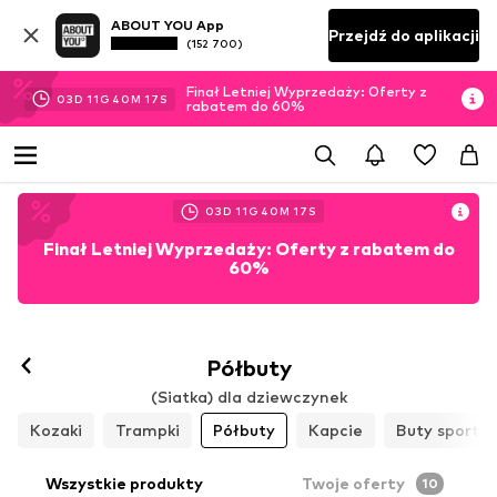
ABOUT YOU App
Przejdź do aplikacji
(152 700)
Finał Letniej Wyprzedaży: Oferty z
03
D
11
G
40
M
15
S
rabatem do 60%
03
D
11
G
40
M
15
S
Finał Letniej Wyprzedaży: Oferty z rabatem do
60%
Półbuty
(Siatka) dla dziewczynek
Kozaki
Trampki
Półbuty
Kapcie
Buty sporto
Wszystkie produkty
Twoje oferty
10