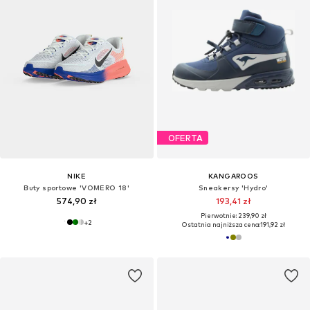
OFERTA
NIKE
KANGAROOS
Buty sportowe 'VOMERO 18'
Sneakersy 'Hydro'
574,90 zł
193,41 zł
Pierwotnie: 239,90 zł
+
2
Ostatnia najniższa cena:
191,92 zł