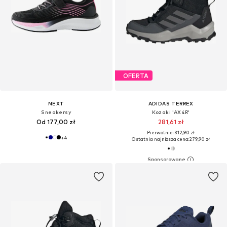
OFERTA
NEXT
ADIDAS TERREX
Sneakersy
Kozaki 'AX4R'
Od 177,00 zł
281,61 zł
Pierwotnie: 312,90 zł
+
4
Ostatnia najniższa cena:
279,90 zł