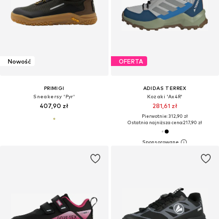
Nowość
OFERTA
PRIMIGI
ADIDAS TERREX
Sneakersy 'Pyr'
Kozaki 'Ax4R'
407,90 zł
281,61 zł
Pierwotnie: 312,90 zł
Ostatnia najniższa cena:
217,90 zł