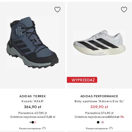
WYPRZEDAŻ
ADIDAS TERREX
ADIDAS PERFORMANCE
Kozaki 'AX4R'
Buty sportowe 'Adizero Evo SL'
364,90 zł
509,90 zł
Pierwotnie: 407,90 zł
Pierwotnie: 574,90 zł
Ostatnia najniższa cena:
213,68 zł
Ostatnia najniższa cena:
517,41 zł
-1%