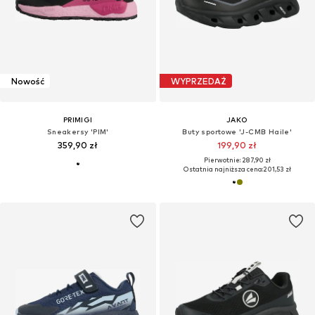
Nowość
WYPRZEDAŻ
PRIMIGI
JAKO
Sneakersy 'PIM'
Buty sportowe 'J-CMB Haile'
359,90 zł
199,90 zł
Pierwotnie: 287,90 zł
Ostatnia najniższa cena:
201,53 zł