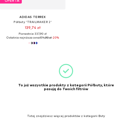
OFERTA
ADIDAS TERREX
Półbuty 'TRAILMAKER 2'
139,74 zł
Pierwotnie: 337,90 zł
Ostatnia najniższa cena:
174,93 zł
-20%
To już wszystkie produkty z kategorii Półbuty, które
pasują do Twoich filtrów
Tutaj znajdziesz więcej produktów z kategorii Buty