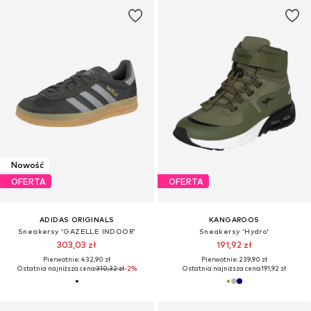
Nowość
OFERTA
OFERTA
ADIDAS ORIGINALS
KANGAROOS
Sneakersy 'GAZELLE INDOOR'
Sneakersy 'Hydro'
303,03 zł
191,92 zł
Pierwotnie: 432,90 zł
Pierwotnie: 239,90 zł
Ostatnia najniższa cena:
310,32 zł
-2%
Ostatnia najniższa cena:
191,92 zł