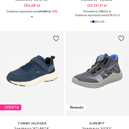
234,68 zł
Od 241,11 zł
Ostatnia najniższa cena:
312,90 zł
-25%
Pierwotnie: 299,00 zł
Ostatnia najniższa cena:
239,20 zł
+
10
OFERTA
Nowość
TOMMY HILFIGER
SUPERFIT
Sneakersy 'ATLANTA'
Sneakersy 'KICKS'