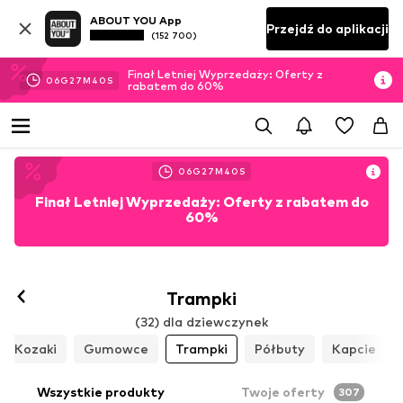
ABOUT YOU App
Przejdź do aplikacji
(152 700)
Finał Letniej Wyprzedaży: Oferty z
06
G
27
M
38
S
rabatem do 60%
06
G
27
M
38
S
Finał Letniej Wyprzedaży: Oferty z rabatem do
60%
Trampki
(32) dla dziewczynek
Kozaki
Gumowce
Trampki
Półbuty
Kapcie
Wszystkie produkty
Twoje oferty
307