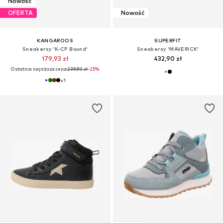
Nowość
OFERTA
Nowość
KANGAROOS
SUPERFIT
Sneakersy 'K-CP Bound'
Sneakersy 'MAVERICK'
179,93 zł
432,90 zł
Ostatnia najniższa cena:
239,90 zł
-25%
+
1