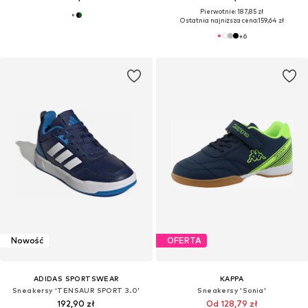
Pierwotnie: 187,85 zł
Ostatnia najniższa cena:
159,64 zł
+
6
Nowość
OFERTA
ADIDAS SPORTSWEAR
KAPPA
Sneakersy 'TENSAUR SPORT 3.0'
Sneakersy 'Sonia'
192,90 zł
Od 128,79 zł