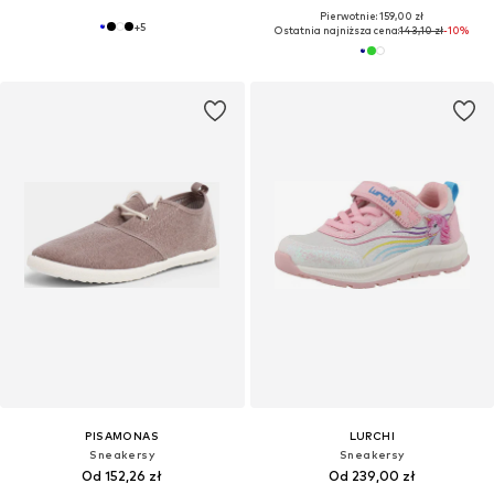
Pierwotnie: 159,00 zł
+
5
Ostatnia najniższa cena:
143,10 zł
-10%
PISAMONAS
LURCHI
Sneakersy
Sneakersy
Od 152,26 zł
Od 239,00 zł