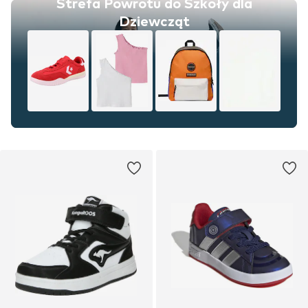
Strefa Powrotu do Szkoły dla
Dziewcząt