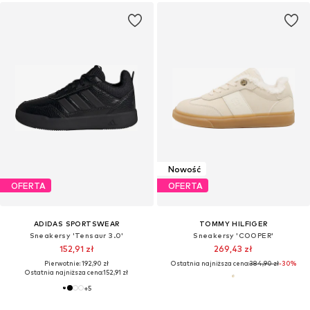
Nowość
OFERTA
OFERTA
ADIDAS SPORTSWEAR
TOMMY HILFIGER
Sneakersy 'Tensaur 3.0'
Sneakersy 'COOPER'
152,91 zł
269,43 zł
Pierwotnie: 192,90 zł
Ostatnia najniższa cena:
384,90 zł
-30%
Ostatnia najniższa cena:
152,91 zł
+
5