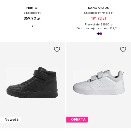
PRIMIGI
KANGAROOS
Sneakersy
Sneakersy 'Molbo'
359,90 zł
191,92 zł
Pierwotnie: 239,90 zł
Ostatnia najniższa cena:
182,61 zł
Nowość
OFERTA