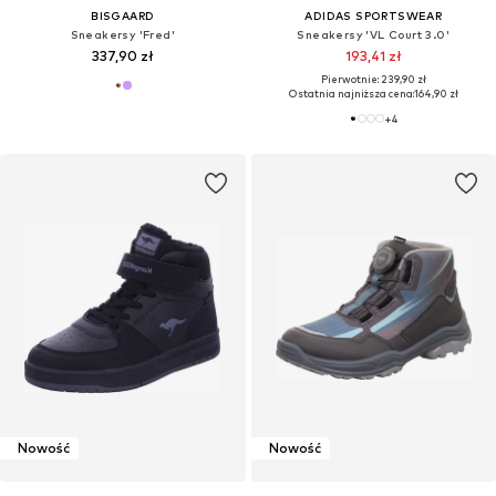
BISGAARD
ADIDAS SPORTSWEAR
Sneakersy 'Fred'
Sneakersy 'VL Court 3.0'
337,90 zł
193,41 zł
Pierwotnie: 239,90 zł
Ostatnia najniższa cena:
164,90 zł
+
4
Nowość
Nowość