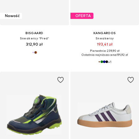
Nowość
OFERTA
BISGAARD
KANGAROOS
Sneakersy 'Fred'
Sneakersy
312,90 zł
193,41 zł
Pierwotnie: 239,90 zł
Ostatnia najniższa cena:
191,92 zł
+
1