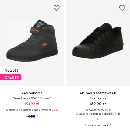
Nowość
OFERTA
KANGAROOS
ADIDAS SPORTSWEAR
Sneakersy 'K-CP Bound'
Sneakersy
191,92 zł
169,90 zł
Ostatnia najniższa cena:
239,90 zł
-20%
Pierwotnie: 192,90 zł
Ostatnia najniższa cena:
115,74 zł
+
1