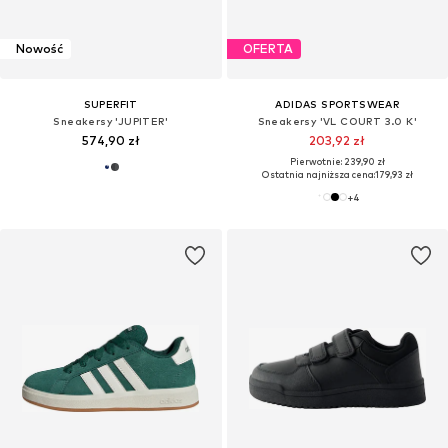
Nowość
OFERTA
SUPERFIT
ADIDAS SPORTSWEAR
Sneakersy 'JUPITER'
Sneakersy 'VL COURT 3.0 K'
574,90 zł
203,92 zł
Pierwotnie: 239,90 zł
Ostatnia najniższa cena:
179,93 zł
+
4