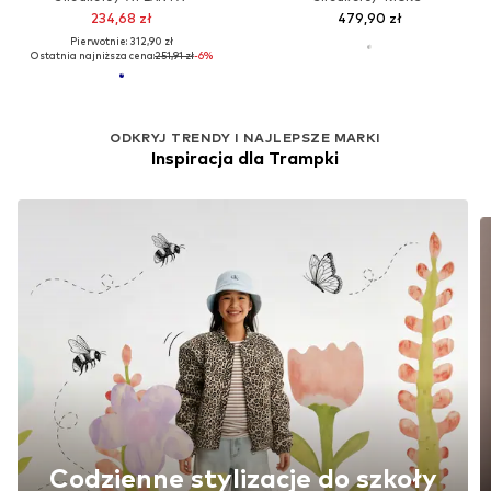
234,68 zł
479,90 zł
Pierwotnie: 312,90 zł
Ostatnia najniższa cena:
251,91 zł
-6%
ODKRYJ TRENDY I NAJLEPSZE MARKI
Inspiracja dla Trampki
Codzienne stylizacje do szkoły