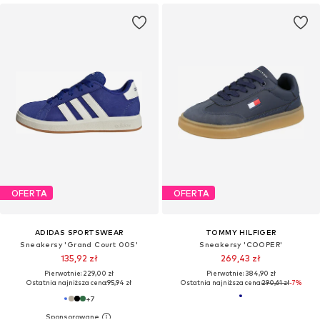
OFERTA
OFERTA
ADIDAS SPORTSWEAR
TOMMY HILFIGER
Sneakersy 'Grand Court 00S'
Sneakersy 'COOPER'
135,92 zł
269,43 zł
Pierwotnie: 229,00 zł
Pierwotnie: 384,90 zł
Ostatnia najniższa cena:
95,94 zł
Ostatnia najniższa cena:
290,61 zł
-7%
+
7