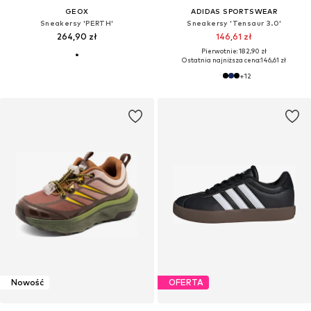
GEOX
ADIDAS SPORTSWEAR
Sneakersy 'PERTH'
Sneakersy 'Tensaur 3.0'
264,90 zł
146,61 zł
Pierwotnie: 182,90 zł
Ostatnia najniższa cena:
146,61 zł
+
12
Nowość
OFERTA