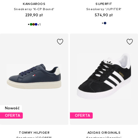
KANGAROOS
SUPERFIT
Sneakersy 'K-CP Bound'
Sneakersy 'JUPITER'
239,90 zł
574,90 zł
+
1
Nowość
OFERTA
OFERTA
TOMMY HILFIGER
ADIDAS ORIGINALS
Sneakersy 'COOPER'
Sneakersy 'Gazelle'