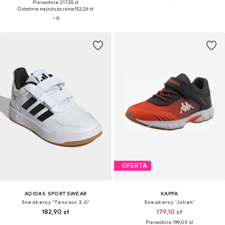
Pierwotnie: 217,55 zł
Ostatnia najniższa cena:
152,26 zł
OFERTA
ADIDAS SPORTSWEAR
KAPPA
Sneakersy 'Tensaur 3.0'
Sneakersy 'Jolien'
182,90 zł
179,10 zł
Pierwotnie: 199,00 zł