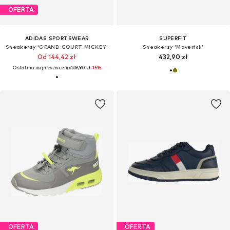
OFERTA
ADIDAS SPORTSWEAR
SUPERFIT
Sneakersy 'GRAND COURT MICKEY'
Sneakersy 'Maverick'
Od 144,42 zł
432,90 zł
Ostatnia najniższa cena:
169,90 zł
-15%
OFERTA
OFERTA