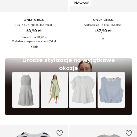
Nowość
ONLY GIRLS
ONLY GIRLS
Sukienka 'KOGBelfast'
Sukienka 'KOGBrooke'
63,90 zł
167,90 zł
Pierwotnie: 81,90 zł
Ostatnia najniższa cena:
57,51 zł
Urocze stylizacje na wyjątkowe
okazje