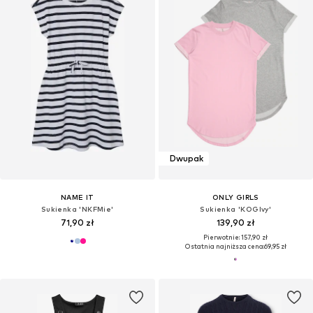
Dwupak
NAME IT
ONLY GIRLS
Sukienka 'NKFMie'
Sukienka 'KOGIvy'
71,90 zł
139,90 zł
Pierwotnie: 157,90 zł
Ostatnia najniższa cena:
69,95 zł