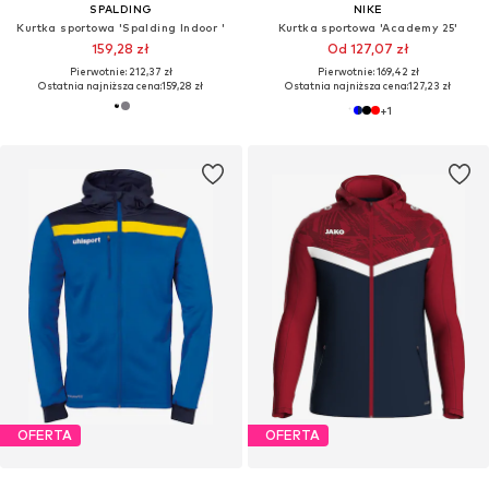
SPALDING
NIKE
Kurtka sportowa 'Spalding Indoor '
Kurtka sportowa 'Academy 25'
159,28 zł
Od 127,07 zł
Pierwotnie: 212,37 zł
Pierwotnie: 169,42 zł
Ostatnia najniższa cena:
159,28 zł
Ostatnia najniższa cena:
127,23 zł
+
1
OFERTA
OFERTA