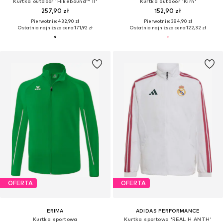
Kurtka outdoor 'Hikebound™ II'
Kurtka outdoor 'Kirn'
257,90 zł
152,90 zł
Pierwotnie: 432,90 zł
Pierwotnie: 384,90 zł
Ostatnia najniższa cena:
171,92 zł
Ostatnia najniższa cena:
122,32 zł
OFERTA
OFERTA
ERIMA
ADIDAS PERFORMANCE
Kurtka sportowa
Kurtka sportowa 'REAL H ANTH'