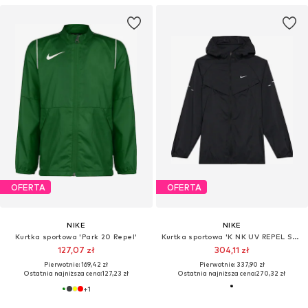
OFERTA
OFERTA
NIKE
NIKE
Kurtka sportowa 'Park 20 Repel'
Kurtka sportowa 'K NK UV REPEL STRIDE JACKET'
127,07 zł
304,11 zł
Pierwotnie: 169,42 zł
Pierwotnie: 337,90 zł
Ostatnia najniższa cena:
127,23 zł
Ostatnia najniższa cena:
270,32 zł
+
1