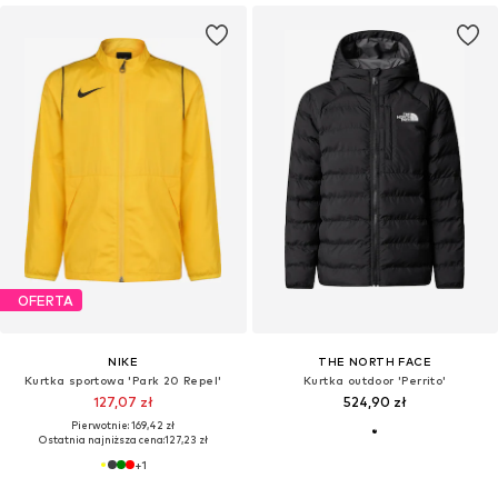
OFERTA
NIKE
THE NORTH FACE
Kurtka sportowa 'Park 20 Repel'
Kurtka outdoor 'Perrito'
127,07 zł
524,90 zł
Pierwotnie: 169,42 zł
Ostatnia najniższa cena:
127,23 zł
+
1