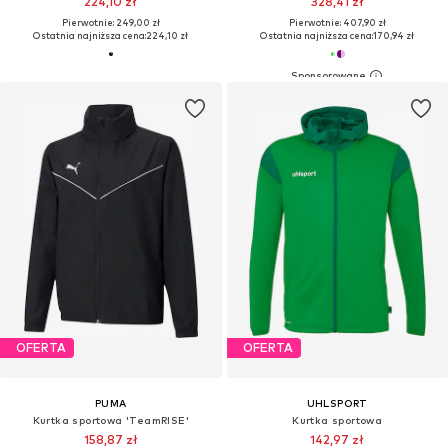
224,10 zł
328,41 zł
Pierwotnie: 249,00 zł
Pierwotnie: 407,90 zł
Ostatnia najniższa cena:
224,10 zł
Ostatnia najniższa cena:
170,94 zł
OFERTA
OFERTA
PUMA
UHLSPORT
Kurtka sportowa 'TeamRISE'
Kurtka sportowa
158,87 zł
142,97 zł