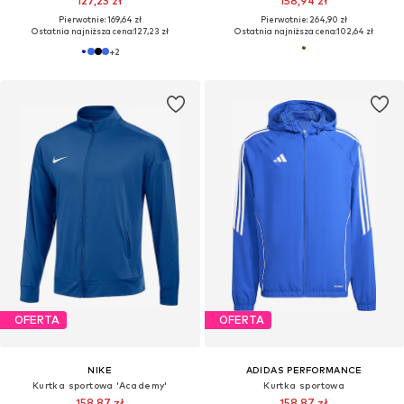
127,23 zł
158,94 zł
Pierwotnie: 169,64 zł
Pierwotnie: 264,90 zł
Ostatnia najniższa cena:
127,23 zł
Ostatnia najniższa cena:
102,64 zł
+
2
OFERTA
OFERTA
NIKE
ADIDAS PERFORMANCE
Kurtka sportowa 'Academy'
Kurtka sportowa
158,87 zł
158,87 zł