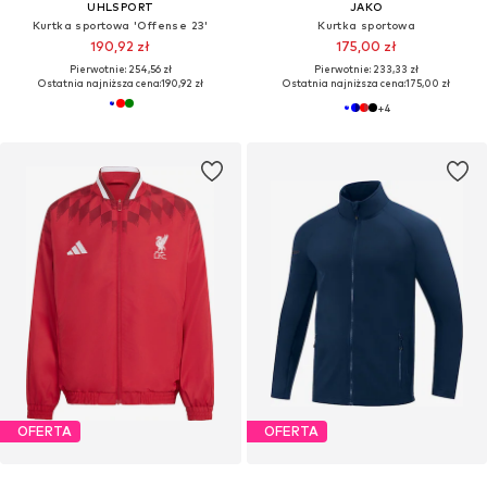
UHLSPORT
JAKO
Kurtka sportowa 'Offense 23'
Kurtka sportowa
190,92 zł
175,00 zł
Pierwotnie: 254,56 zł
Pierwotnie: 233,33 zł
Ostatnia najniższa cena:
190,92 zł
Ostatnia najniższa cena:
175,00 zł
+
4
OFERTA
OFERTA