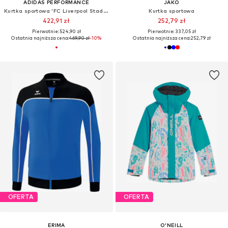
ADIDAS PERFORMANCE
JAKO
Kurtka sportowa 'FC Liverpool Stadium'
Kurtka sportowa
422,91 zł
252,79 zł
Pierwotnie: 524,90 zł
Pierwotnie: 337,05 zł
Ostatnia najniższa cena:
469,90 zł
-10%
Ostatnia najniższa cena:
252,79 zł
OFERTA
OFERTA
ERIMA
O'NEILL