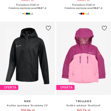
Pierwotnie: 211,83 zł
Pierwotnie: 211,83 zł
Ostatnia najniższa cena:
158,87 zł
Ostatnia najniższa cena:
158,87 zł
+
2
+
1
OFERTA
OFERTA
NIKE
TROLLKIDS
Kurtka sportowa 'Academy 25'
Kurtka outdoor 'Nusfjord'
206,84 zł
160,74 zł