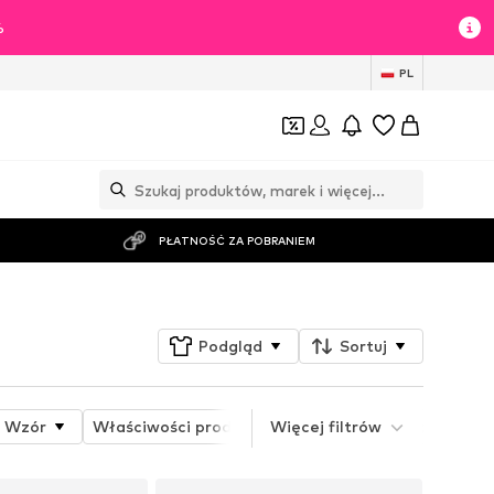
%
PL
PŁATNOŚĆ ZA POBRANIEM
Podgląd
Sortuj
Wzór
Właściwości produktu
Więcej filtrów
Dyscypliny sportowe