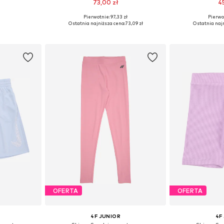
73,00 zł
4
Pierwotnie: 97,33 zł
Pierwot
zmiarach
Dostępne rozmiary: 122-128, 128-138, 147-158, 158-170
Ostatnia najniższa cena:
73,09 zł
Ostatnia najn
zyka
Dodaj do koszyka
Dodaj 
OFERTA
OFERTA
4F JUNIOR
4F