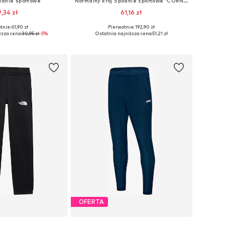
odnie sportowe
Normalny krój Spodnie sportowe 'CORNELL 90s'
9,34 zł
61,16 zł
nie: 61,90 zł
Pierwotnie: 192,90 zł
iary: 152, 158, 164
Dostępne rozmiary: 152-158, 176-182
ższa cena:
30,95 zł
-5%
Ostatnia najniższa cena:
51,21 zł
do koszyka
Dodaj do koszyka
OFERTA