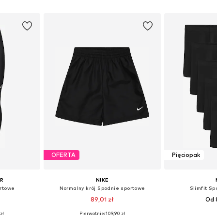
zyka
Dodaj do koszyka
Dodaj 
OFERTA
Pięciopak
UR
NIKE
ortowe
Normalny krój Spodnie sportowe
Slimfit S
89,01 zł
Od 
zł
Pierwotnie: 109,90 zł
Dostępne rozmiary: 116-122, 140-152, 158-170, 176-188
Dostępne w różnych rozmiarach
Dostępne w r