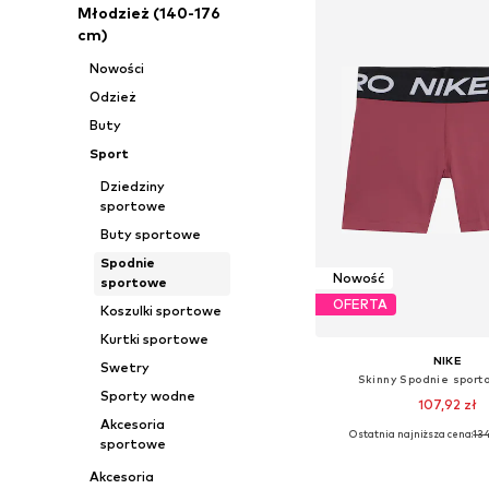
Młodzież (140-176
cm)
Nowości
Odzież
Buty
Sport
Dziedziny
sportowe
Buty sportowe
Spodnie
Nowość
sportowe
OFERTA
Koszulki sportowe
Kurtki sportowe
NIKE
Swetry
Skinny Spodnie sporto
Sporty wodne
107,92 zł
Akcesoria
Ostatnia najniższa cena:
134
sportowe
Dostępne w różnych ro
Dodaj do kos
Akcesoria