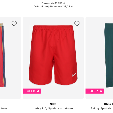
Pierwotnie: 182,90 zł
Dostępne rozmiary: 122-128, 134-140, 146-152, 158-164
Dostępne w różnych rozmiarach
Ostatnia najniższa cena:
128,03 zł
zyka
Dodaj do koszyka
Dodaj 
OFERTA
OFERTA
NIKE
ONLY 
ortowe
Lużny krój Spodnie sportowe
Skinny Spodnie