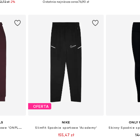
2,72 zł
-2%
Ostatnia najniższa cena:
76,90 zł
zyka
Dodaj do koszyka
Dodaj 
OFERTA
LS
NIKE
ONLY 
Zwężany krój Spodnie sportowe 'ONPLOUNGES'
Slimfit Spodnie sportowe 'Academy'
155,47 zł
14