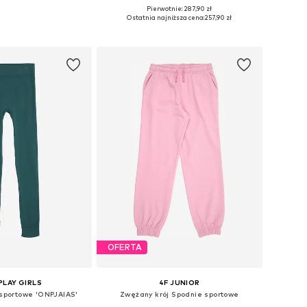
Pierwotnie: 287,90 zł
Dostępne rozmiary: 122-128, 134-140, 146-152, 158-164
Dostępne w różnych rozmiarach
Ostatnia najniższa cena:
257,90 zł
do koszyka
Dodaj do koszyka
OFERTA
PLAY GIRLS
4F JUNIOR
 sportowe 'ONPJAIAS'
Zwężany krój Spodnie sportowe