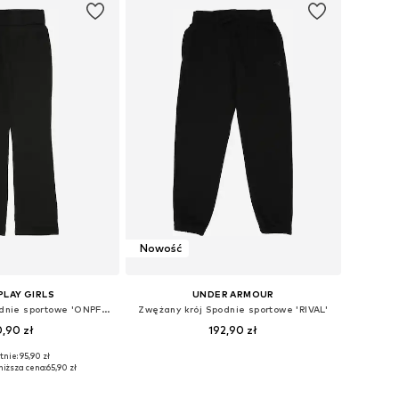
Nowość
PLAY GIRLS
UNDER ARMOUR
Normalny krój Spodnie sportowe 'ONPFOLD'
Zwężany krój Spodnie sportowe 'RIVAL'
,90 zł
192,90 zł
nie: 95,90 zł
Dostępne rozmiary: 122-128, 134-140, 146-152, 158-164
Dostępne w różnych rozmiarach
niższa cena:
65,90 zł
do koszyka
Dodaj do koszyka