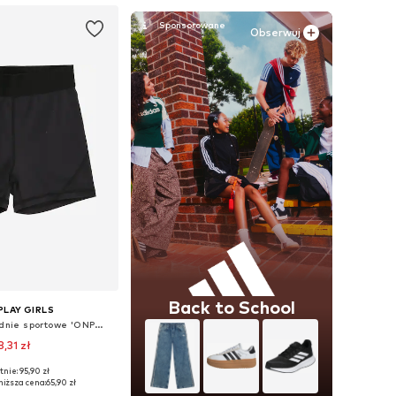
Obserwuj
Back to School
PLAY GIRLS
Normalny krój Spodnie sportowe 'ONPGIL-2-LANA'
8,31 zł
nie: 95,90 zł
Dostępne rozmiary: 134-140, 146-152, 158-164
niższa cena:
65,90 zł