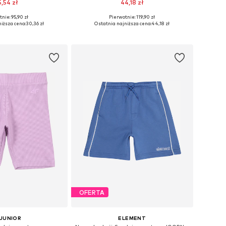
5,54 zł
44,18 zł
nie: 95,90 zł
Pierwotnie: 119,90 zł
Dostępne rozmiary: 122-128, 134-140, 146-152
Dostępne rozmiary: 146, 152, 158, 164
iższa cena:
30,36 zł
Ostatnia najniższa cena:
44,18 zł
do koszyka
Dodaj do koszyka
OFERTA
 JUNIOR
ELEMENT