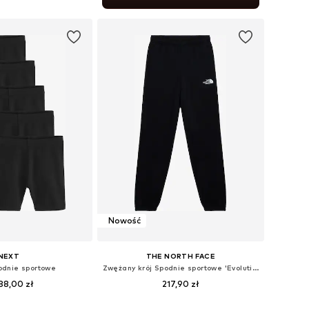
do koszyka
Nowość
NEXT
THE NORTH FACE
podnie sportowe
Zwężany krój Spodnie sportowe 'Evolution Sumple Dome'
88,00 zł
217,90 zł
óżnych rozmiarach
Dostępne w różnych rozmiarach