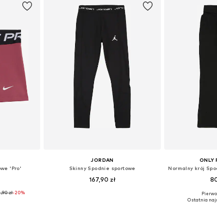
JORDAN
ONLY 
we 'Pro'
Skinny Spodnie sportowe
167,90 zł
80
,90 zł
-20%
Pierwot
zmiarach
Dostępne rozmiary: 122-128, 128-140, 147-163, 163-176
Ostatnia naj
zyka
Dodaj do koszyka
Dodaj 