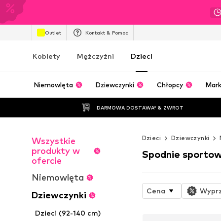
Outlet
Kontakt & Pomoc
Kobiety
Mężczyźni
Dzieci
Niemowlęta
Dziewczynki
Chłopcy
Mark
DARMOWA DOSTAWA* & ZWROT
Dzieci
Dziewczynki
Wszystkie
produkty w
Spodnie sporto
ofercie
Niemowlęta
Cena
Wypr
Dziewczynki
Dzieci (92-140 cm)