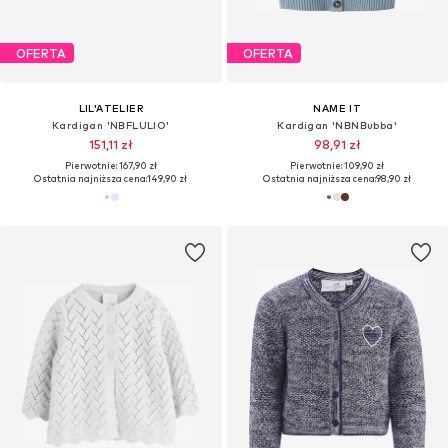
OFERTA
OFERTA
LIL'ATELIER
NAME IT
Kardigan 'NBFLULIO'
Kardigan 'NBNBubba'
151,11 zł
98,91 zł
Pierwotnie: 167,90 zł
Pierwotnie: 109,90 zł
Ostatnia najniższa cena:
149,90 zł
Ostatnia najniższa cena:
98,90 zł