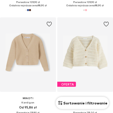
Pierwotnie: 109,90 zł
Pierwotnie: 109,90 zł
Ostatnia najniższa cena:
98,90 zł
Ostatnia najniższa cena:
98,90 zł
OFERTA
MINOTI
NEXT
Sortowanie i filtrowanie
Kardigan
Kardigan
Od 95,86 zł
Od 70,80 zł
Pierwotnie: 119,90 zł
Pierwotnie: 118,00 zł