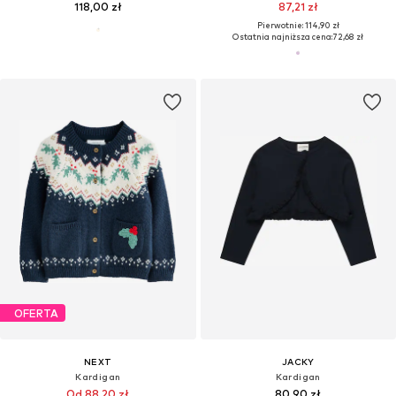
118,00 zł
87,21 zł
Pierwotnie: 114,90 zł
Ostatnia najniższa cena:
72,68 zł
OFERTA
NEXT
JACKY
Kardigan
Kardigan
Od 88,20 zł
80,90 zł