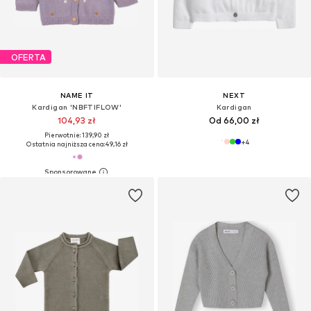
OFERTA
NAME IT
NEXT
Kardigan 'NBFTIFLOW'
Kardigan
104,93 zł
Od 66,00 zł
Pierwotnie: 139,90 zł
+
4
Ostatnia najniższa cena:
49,16 zł