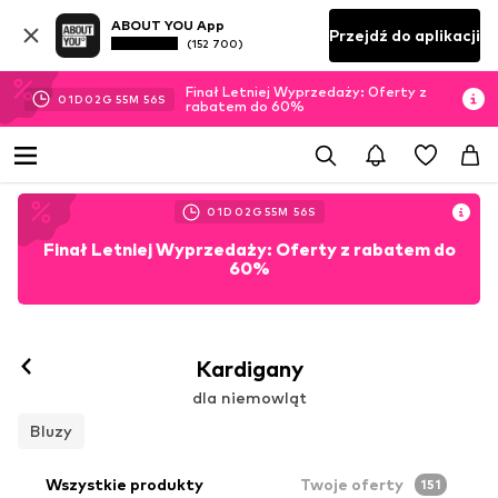
ABOUT YOU App
Przejdź do aplikacji
(152 700)
Finał Letniej Wyprzedaży: Oferty z
01
D
02
G
55
M
54
S
rabatem do 60%
01
D
02
G
55
M
54
S
Finał Letniej Wyprzedaży: Oferty z rabatem do
60%
Kardigany
dla niemowląt
Bluzy
Wszystkie produkty
Twoje oferty
151