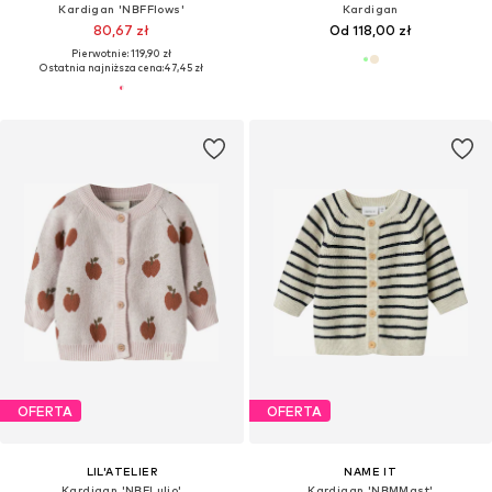
Kardigan 'NBFFlows'
Kardigan
80,67 zł
Od 118,00 zł
Pierwotnie: 119,90 zł
Ostatnia najniższa cena:
47,45 zł
OFERTA
OFERTA
LIL'ATELIER
NAME IT
Kardigan 'NBFLulio'
Kardigan 'NBMMast'