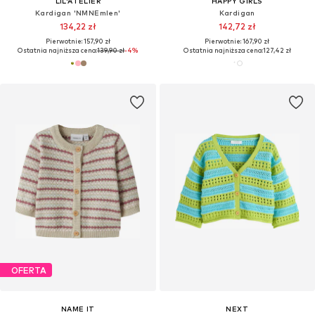
LIL'ATELIER
HAPPY GIRLS
Kardigan 'NMNEmlen'
Kardigan
134,22 zł
142,72 zł
Pierwotnie: 157,90 zł
Pierwotnie: 167,90 zł
Ostatnia najniższa cena:
139,90 zł
-4%
Ostatnia najniższa cena:
127,42 zł
OFERTA
NAME IT
NEXT