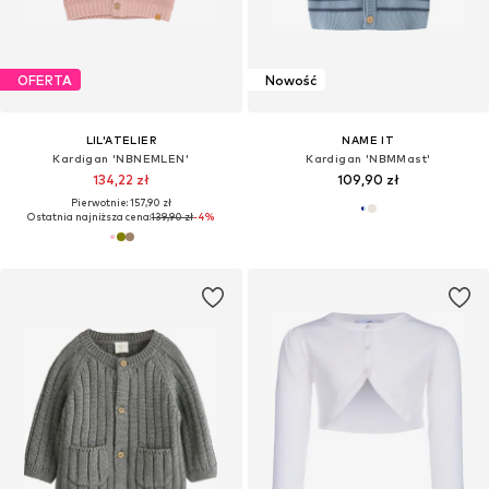
OFERTA
Nowość
LIL'ATELIER
NAME IT
Kardigan 'NBNEMLEN'
Kardigan 'NBMMast'
134,22 zł
109,90 zł
Pierwotnie: 157,90 zł
Ostatnia najniższa cena:
139,90 zł
-4%