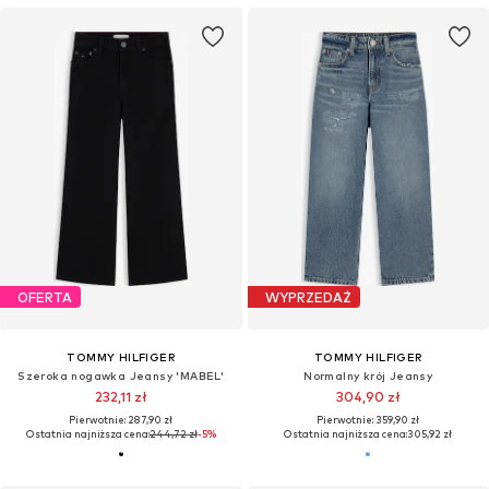
OFERTA
WYPRZEDAŻ
TOMMY HILFIGER
TOMMY HILFIGER
Szeroka nogawka Jeansy 'MABEL'
Normalny krój Jeansy
232,11 zł
304,90 zł
Pierwotnie: 287,90 zł
Pierwotnie: 359,90 zł
Ostatnia najniższa cena:
244,72 zł
-5%
Ostatnia najniższa cena:
305,92 zł