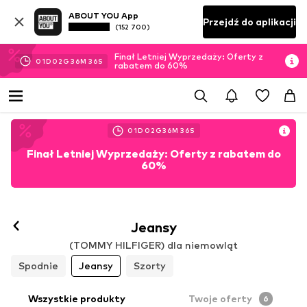
ABOUT YOU App
Przejdź do aplikacji
(152 700)
Finał Letniej Wyprzedaży: Oferty z
01
D
02
G
36
M
35
S
rabatem do 60%
01
D
02
G
36
M
35
S
Finał Letniej Wyprzedaży: Oferty z rabatem do
60%
Jeansy
(TOMMY HILFIGER) dla niemowląt
Spodnie
Jeansy
Szorty
Wszystkie produkty
Twoje oferty
6