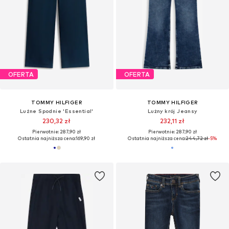
OFERTA
OFERTA
TOMMY HILFIGER
TOMMY HILFIGER
Luźne Spodnie 'Essential'
Lużny krój Jeansy
230,32 zł
232,11 zł
Pierwotnie: 287,90 zł
Pierwotnie: 287,90 zł
Ostatnia najniższa cena:
169,90 zł
Ostatnia najniższa cena:
244,72 zł
-5%