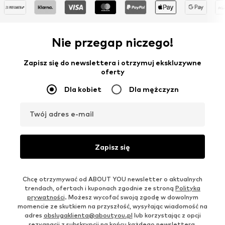
Nie przegap niczego!
Zapisz się do newslettera i otrzymuj ekskluzywne
oferty
Dla kobiet
Dla mężczyzn
Twój adres e-mail
Zapisz się
Chcę otrzymywać od ABOUT YOU newsletter o aktualnych
trendach, ofertach i kuponach zgodnie ze stroną
Polityka
prywatności
. Możesz wycofać swoją zgodę w dowolnym
momencie ze skutkiem na przyszłość, wysyłając wiadomość na
adres
obslugaklienta@aboutyou.pl
lub korzystając z opcji
rezygnacji z subskrypcji na końcu każdego newslettera.