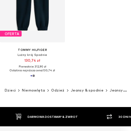
OFERTA
TOMMY HILFIGER
Lużny krój Spodnie
130,74 zł
Pierwotnie: 312,90 zł
Ostatnia najniższa cena:
130,74 zł
Dzieci
Niemowlęta
Odzież
Jeansy & spodnie
Jeansy
30 DNI NA ZWROT TOWARU
PŁATNO