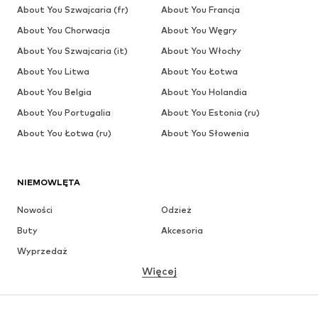
About You Szwajcaria (fr)
About You Francja
About You Chorwacja
About You Węgry
About You Szwajcaria (it)
About You Włochy
About You Litwa
About You Łotwa
About You Belgia
About You Holandia
About You Portugalia
About You Estonia (ru)
About You Łotwa (ru)
About You Słowenia
NIEMOWLĘTA
Nowości
Odzież
Buty
Akcesoria
Wyprzedaż
Więcej
DZIEWCZYNKI
Dzieci (92-140 cm)
Młodzież (140-176 cm)