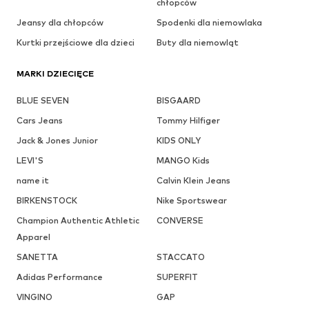
chłopców
Jeansy dla chłopców
Spodenki dla niemowlaka
Kurtki przejściowe dla dzieci
Buty dla niemowląt
MARKI DZIECIĘCE
BLUE SEVEN
BISGAARD
Cars Jeans
Tommy Hilfiger
Jack & Jones Junior
KIDS ONLY
LEVI'S
MANGO Kids
name it
Calvin Klein Jeans
BIRKENSTOCK
Nike Sportswear
Champion Authentic Athletic
CONVERSE
Apparel
SANETTA
STACCATO
Adidas Performance
SUPERFIT
VINGINO
GAP