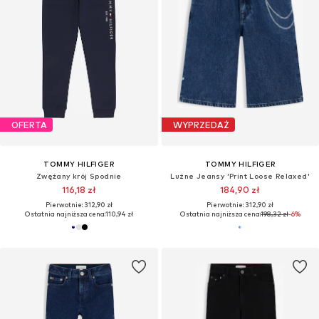
OFERTA
WYPRZEDAŻ
TOMMY HILFIGER
TOMMY HILFIGER
Zwężany krój Spodnie
Luźne Jeansy 'Print Loose Relaxed'
116,18 zł
184,90 zł
Pierwotnie: 312,90 zł
Pierwotnie: 312,90 zł
Ostatnia najniższa cena:
110,94 zł
Ostatnia najniższa cena:
198,32 zł
-6%