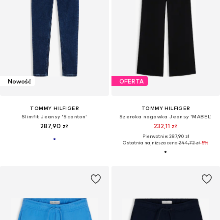
Nowość
OFERTA
TOMMY HILFIGER
TOMMY HILFIGER
Slimfit Jeansy 'Scanton'
Szeroka nogawka Jeansy 'MABEL'
287,90 zł
232,11 zł
Pierwotnie: 287,90 zł
Ostatnia najniższa cena:
244,72 zł
-5%