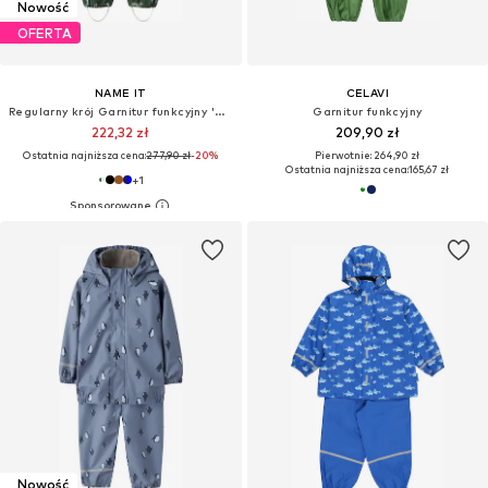
Nowość
OFERTA
NAME IT
CELAVI
Regularny krój Garnitur funkcyjny 'NMMALFA08'
Garnitur funkcyjny
222,32 zł
209,90 zł
Ostatnia najniższa cena:
277,90 zł
-20%
Pierwotnie: 264,90 zł
Ostatnia najniższa cena:
165,67 zł
+
1
Nowość