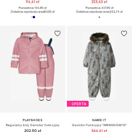
94,41 zł
253,43 zł
Pierwotnie: 134,90 zł
Pierwotnie: 337,90 zł
Ostatnia najniższa cena:
83,92 zł
Ostatnia najniższa cena:
202,74 zł
OFERTA
PLAYSHOES
NAME IT
Regularny krój Garnitur funkcyjny
Garnitur funkcyjny 'NMNSNOW10'
202,90 zł
364,41 zł