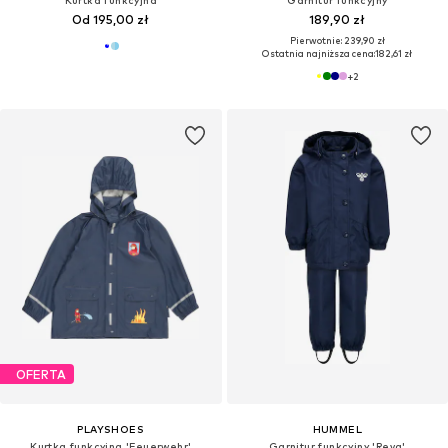
Kurtka funkcyjna
Garnitur funkcyjny
Od 195,00 zł
189,90 zł
Pierwotnie: 239,90 zł
Ostatnia najniższa cena:
182,61 zł
+
2
OFERTA
PLAYSHOES
HUMMEL
Kurtka funkcyjna 'Feuerwehr'
Garnitur funkcyjny 'Reva'