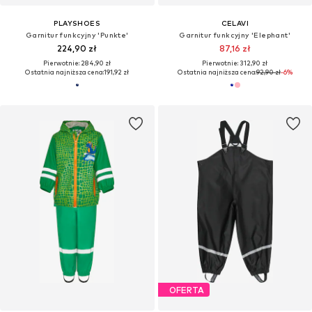
PLAYSHOES
CELAVI
Garnitur funkcyjny 'Punkte'
Garnitur funkcyjny 'Elephant'
224,90 zł
87,16 zł
Pierwotnie: 284,90 zł
Pierwotnie: 312,90 zł
Ostatnia najniższa cena:
191,92 zł
Ostatnia najniższa cena:
92,90 zł
-6%
OFERTA