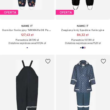
OFERTA
OFERTA
NAME IT
NAME IT
Garnitur funkcyjny 'NMMAlfa08 Pawpatrol'
Zwężany krój Spodnie funkcyjne
127,43 zł
86,32 zł
Pierwotnie: 287,90 zł
Pierwotnie: 107,90 zł
Ostatnia najniższa cena:
101,94 zł
Ostatnia najniższa cena:
75,51 zł