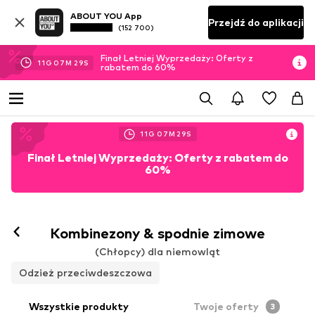
ABOUT YOU App
Przejdź do aplikacji
(152 700)
Finał Letniej Wyprzedaży: Oferty z
11
G
07
M
27
S
rabatem do 60%
11
G
07
M
27
S
Finał Letniej Wyprzedaży: Oferty z rabatem do
60%
Kombinezony & spodnie zimowe
(Chłopcy) dla niemowląt
Odzież przeciwdeszczowa
Wszystkie produkty
Twoje oferty
3