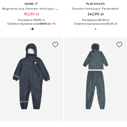
NAME IT
PLAYSHOES
Regularny krój Garnitur funkcyjny 'NMNChilly'
Garnitur funkcyjny 'Feuerwehr'
152,90 zł
242,90 zł
Pierwotnie: 192,90 zł
Pierwotnie: 287,90 zł
Ostatnia najniższa cena:
159,90 zł
-4%
Ostatnia najniższa cena:
183,92 zł