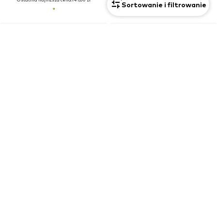
Sortowanie i filtrowanie
Nowość
NAME IT
PLAYSHOES
Kurtka funkcyjna 'NMMALFA08'
Garnitur funkcyjny
217,90 zł
604,90 zł
Pierwotnie: 719,90 zł
Ostatnia najniższa cena:
455,92 zł