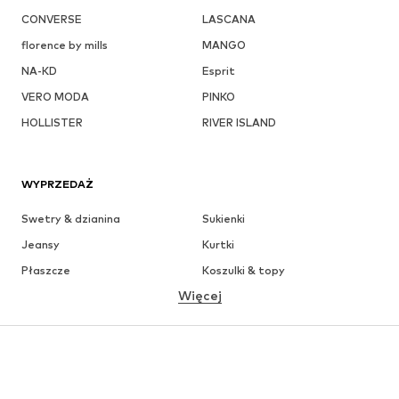
CONVERSE
LASCANA
florence by mills
MANGO
NA-KD
Esprit
VERO MODA
PINKO
HOLLISTER
RIVER ISLAND
WYPRZEDAŻ
Swetry & dzianina
Sukienki
Jeansy
Kurtki
Płaszcze
Koszulki & topy
Więcej
Spodnie
Bielizna
Spódnice
Bluzki & koszule
Bluzy
Marynarki
Moda plażowa
Kombinezony