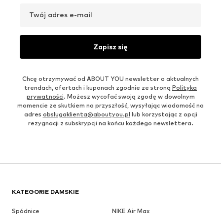
Twój adres e-mail
Zapisz się
Chcę otrzymywać od ABOUT YOU newsletter o aktualnych
trendach, ofertach i kuponach zgodnie ze stroną
Polityka
prywatności
. Możesz wycofać swoją zgodę w dowolnym
momencie ze skutkiem na przyszłość, wysyłając wiadomość na
adres
obslugaklienta@aboutyou.pl
lub korzystając z opcji
rezygnacji z subskrypcji na końcu każdego newslettera.
KATEGORIE DAMSKIE
Spódnice
NIKE Air Max