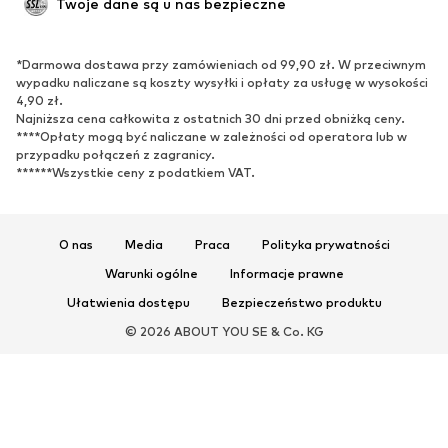
Twoje dane są u nas bezpieczne
BUTY
*Darmowa dostawa przy zamówieniach od 99,90 zł. W przeciwnym
Nowości
Na czasie
wypadku naliczane są koszty wysyłki i opłaty za usługę w wysokości
Trampki & sneakersy
Botki
4,90 zł.
Najniższa cena całkowita z ostatnich 30 dni przed obniżką ceny.
Czółenka & buty na obcasie
Kozaki
****Opłaty mogą być naliczane w zależności od operatora lub w
przypadku połączeń z zagranicy.
Sandały
Półbuty
******Wszystkie ceny z podatkiem VAT.
Buty sportowe
Baleriny
Klapki
Kapcie
Ekskluzywne
O nas
Media
Praca
Polityka prywatności
Warunki ogólne
Informacje prawne
SPORT
Ułatwienia dostępu
Bezpieczeństwo produktu
Odzież sportowa
Dziedziny sportowe
© 2026 ABOUT YOU SE & Co. KG
Buty sportowe
Plecaki & torby sportowe
Akcesoria sportowe
AKCESORIA