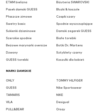
ETAM bielizna
Biżuteria SWAROVSKI
Pasek damski GUESS
Bluzki & koszule
Płaszcze zimowe
Czapki szary
Swetry basic
Spodnie wyszczuplające
Sukienki dzianinowe
Damski zegarek GUESS
Szerokie spodnie
Białe torebki
Beżowe marynarki oversize
Botki Dr. Martens
Dzwony
Sztyblety czarny
GUESS torebki
Koszulki dla kobiet
MARKI DAMSKIE
ONLY
TOMMY HILFIGER
GUESS
Nike Sportswear
TAMARIS
NIKE
VILA
Desigual
PULL&BEAR
Orsay