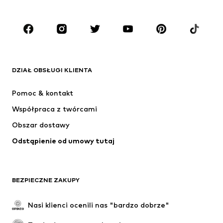
Plus size
Moda ciążowa
Buty
Sport
Akcesoria
Premium
ODZIEŻ
DZIAŁ OBSŁUGI KLIENTA
Nowości
Na czasie
Sukienki
Jeansy
Pomoc & kontakt
Koszulki & topy
Spodnie
Współpraca z twórcami
Kurtki
Swetry & dzianina
Obszar dostawy
Bielizna
Bluzki & koszule
Odstąpienie od umowy tutaj
Płaszcze
Spódnice
Moda plażowa
Bluzy
Marynarki
Kombinezony
BEZPIECZNE ZAKUPY
Plus size
Moda ciążowa
Specjalne okazje
Ekskluzywne
Nasi klienci ocenili nas "bardzo dobrze"
Recykling