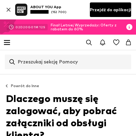
ABOUT YOU App
Przejdź do aplikacji
(152 700)
Finał Letniej Wyprzedaży: Oferty z
02
D
20
G
01
M
11
S
rabatem do 60%
Przeszukaj sekcję Pomocy
Powrót do
Inne
Dlaczego muszę się
zalogować, aby pobrać
załączniki od obsługi
klienta?