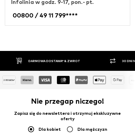
Infolinia w godz. 9-17, pon.- pt.
00800 / 49 11 799****
 & ZWROT
30 DNI NA ZWROT TOWARU
Nie przegap niczego!
Zapisz się do newslettera i otrzymuj ekskluzywne
oferty
Dla kobiet
Dla mężczyzn