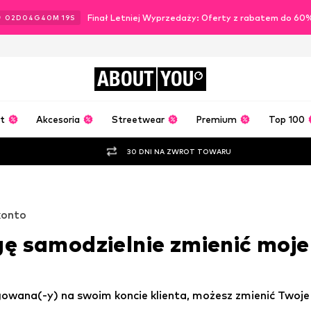
Finał Letniej Wyprzedaży: Oferty z rabatem do 60
02
D
04
G
40
M
18
S
ABOUT
YOU
t
Akcesoria
Streetwear
Premium
Top 100
30 DNI NA ZWROT TOWARU
konto
ę samodzielnie zmienić moje
ogowana(-y) na swoim koncie klienta, możesz zmienić Twoje