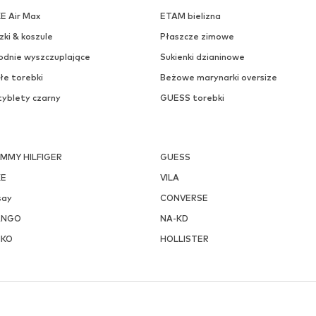
KE Air Max
ETAM bielizna
zki & koszule
Płaszcze zimowe
odnie wyszczuplające
Sukienki dzianinowe
łe torebki
Beżowe marynarki oversize
tyblety czarny
GUESS torebki
MMY HILFIGER
GUESS
KE
VILA
say
CONVERSE
ANGO
NA-KD
NKO
HOLLISTER