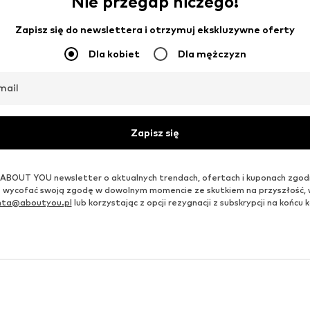
Nie przegap niczego!
Zapisz się do newslettera i otrzymuj ekskluzywne oferty
Dla kobiet
Dla mężczyzn
mail
Zapisz się
ABOUT YOU newsletter o aktualnych trendach, ofertach i kuponach zgod
 wycofać swoją zgodę w dowolnym momencie ze skutkiem na przyszłość,
enta@aboutyou.pl
lub korzystając z opcji rezygnacji z subskrypcji na końc