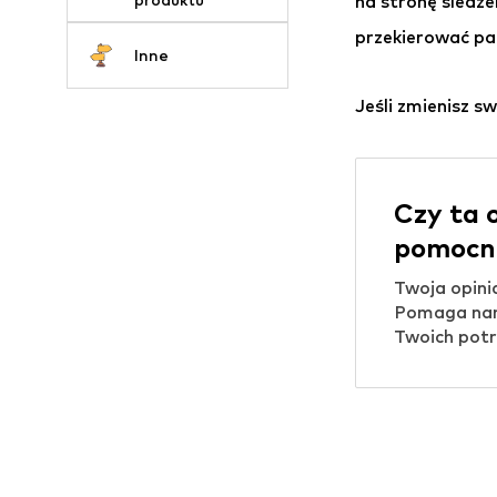
na stronę śledze
przekierować pa
Inne
Jeśli zmienisz s
Czy ta 
pomocn
Twoja opini
Pomaga nam
Twoich potr