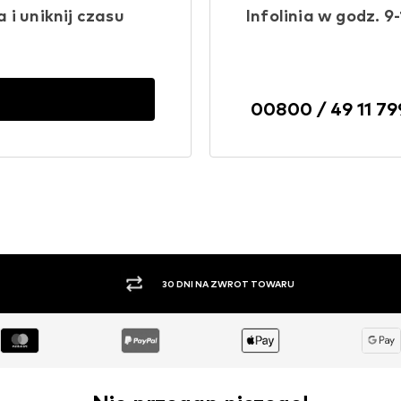
i uniknij czasu
Infolinia w godz. 9-
00800 / 49 11 79
PŁATNOŚĆ ZA POBRANIEM