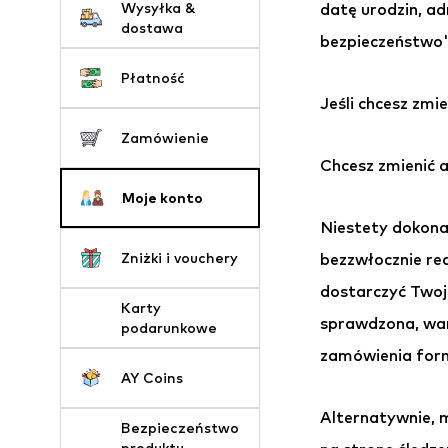
Wysyłka &
datę urodzin, ad
dostawa
bezpieczeństwo"
Płatność
Jeśli chcesz zmi
Zamówienie
Chcesz zmienić a
Moje konto
Niestety dokona
Zniżki i vouchery
bezzwłocznie rea
dostarczyć Twoje
Karty
sprawdzona, war
podarunkowe
zamówienia form
AY Coins
Alternatywnie, 
Bezpieczeństwo
produktu