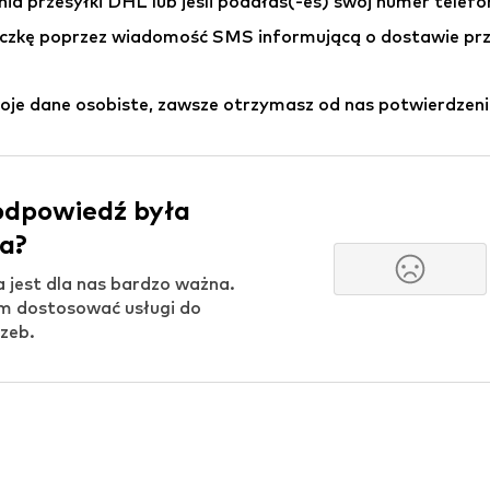
nia przesyłki DHL lub jeśli podałaś(-eś) swój numer telef
czkę poprzez wiadomość SMS informującą o dostawie prze
woje dane osobiste, zawsze otrzymasz od nas potwierdzeni
odpowiedź była
a?
a jest dla nas bardzo ważna.
 dostosować usługi do
zeb.