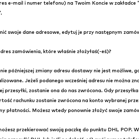
res e-mail i numer telefonu) na Twoim Koncie w zakładce "
.
enić swoje dane adresowe, edytuj je przy następnym zamów
dres zamówienia, które właśnie złożyłaś(-eś)?
nie późniejszej zmiany adresu dostawy nie jest możliwe, 
lizowane. Jeżeli podanego wcześniej adresu nie można znal
j przesyłki, zostanie ona do nas zwrócona. Gdy przesyłka 
tość rachunku zostanie zwrócona na konto wybranej przez
y płatności. Możesz wtedy ponownie złożyć swoje zamów
możesz przekierować swoją paczkę do punktu DHL POP. Wy