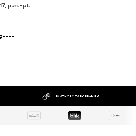
17, pon.- pt.
9****
DUŻY ASORTYMENT