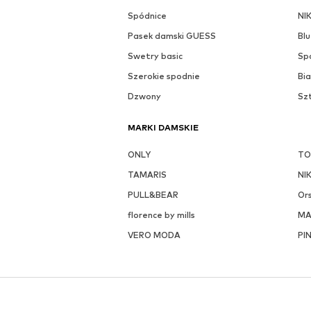
Spódnice
NI
Pasek damski GUESS
Blu
Swetry basic
Sp
Szerokie spodnie
Bia
Dzwony
Sz
MARKI DAMSKIE
ONLY
TO
TAMARIS
NI
PULL&BEAR
Or
florence by mills
M
VERO MODA
PI