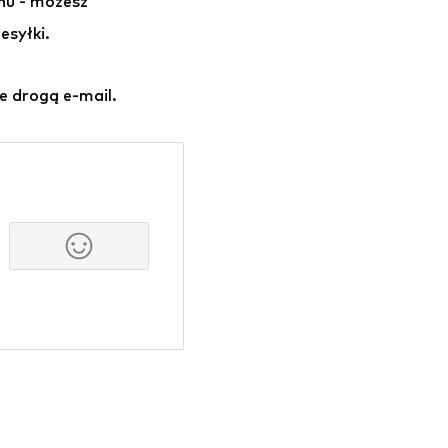
onu - możesz
syłki.
e drogą e-mail.