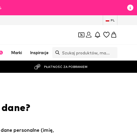
%
PL
Marki
Inspiracje
PŁATNOŚĆ ZA POBRANIEM
 dane?
 dane personalne (imię,