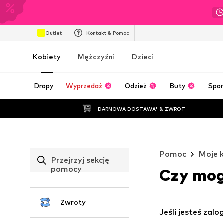
Outlet
Kontakt & Pomoc
Kobiety
Mężczyźni
Dzieci
Dropy
Wyprzedaż
Odzież
Buty
Spor
DARMOWA DOSTAWA* & ZWROT
Pomoc
Moje 
Przejrzyj sekcję
pomocy
Czy mog
Zwroty
Jeśli jesteś zal