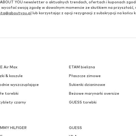
ABOUT YOU newsletter o aktualnych trendach, ofertach i kuponach zgod
 wycofać swoją zgodę w dowolnym momencie ze skutkiem na przyszłość,
enta@aboutyou.pl
lub korzystając z opcji rezygnacji z subskrypcji na końc
KE Air Max
ETAM bielizna
zki & koszule
Płaszcze zimowe
odnie wyszczuplające
Sukienki dzianinowe
łe torebki
Beżowe marynarki oversize
tyblety czarny
GUESS torebki
MMY HILFIGER
GUESS