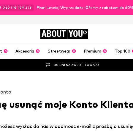
Finał Letniej Wyprzedaży: Oferty z rabatem do 60
02
D
11
G
12
M
23
S
ABOUT
YOU
t
Akcesoria
Streetwear
Premium
Top 100
30 DNI NA ZWROT TOWARU
konto
ę usunąć moje Konto Klient
 możesz wysłać do nas wiadomość e-mail z prośbą o usunię