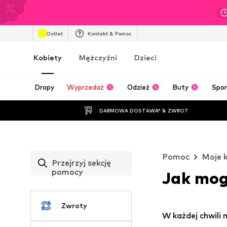
Outlet
Kontakt & Pomoc
Kobiety
Mężczyźni
Dzieci
Dropy
Wyprzedaż
Odzież
Buty
Spor
DARMOWA DOSTAWA* & ZWROT
Pomoc
Moje 
Przejrzyj sekcję
pomocy
Jak mog
Zwroty
W każdej chwili