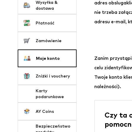
Wysyłka &
adres obslugakl
dostawa
nie trzeba załą
adresu e-mail, k
Płatność
Zamówienie
Zanim przystąpi
Moje konto
celu zidentyfik
Zniżki i vouchery
Twoje konto klie
należności).
Karty
podarunkowe
AY Coins
Czy ta 
pomocn
Bezpieczeństwo
produktu