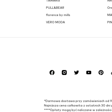
TAMARIS
NI
PULL&BEAR
Or
florence by mills
M
VERO MODA
PI
*Darmowa dostawa przy zamówieniach od 99,9
Najniższa cena całkowita z ostatnich 30 dni 
****Opłaty mogą być naliczane w zależności