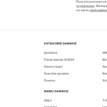
Chcę otrzymywać od 
prywatności
. Możesz
na adres
obslugakli
KATEGORIE DAMSKIE
Spódnice
NI
Pasek damski GUESS
Blu
Swetry basic
Sp
Szerokie spodnie
Bia
Dzwony
Sz
MARKI DAMSKIE
ONLY
TO