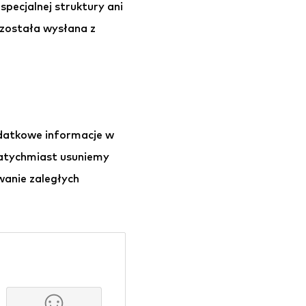
pecjalnej struktury ani
 została wysłana z
odatkowe informacje w
natychmiast usuniemy
wanie zaległych