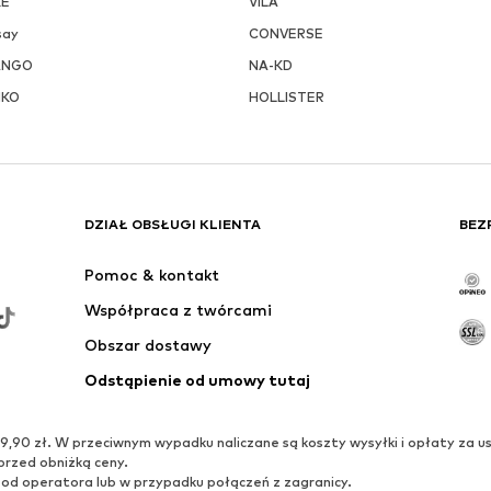
KE
VILA
say
CONVERSE
ANGO
NA-KD
NKO
HOLLISTER
DZIAŁ OBSŁUGI KLIENTA
BEZ
Pomoc & kontakt
Współpraca z twórcami
Obszar dostawy
Odstąpienie od umowy tutaj
0 zł. W przeciwnym wypadku naliczane są koszty wysyłki i opłaty za us
przed obniżką ceny.
 od operatora lub w przypadku połączeń z zagranicy.