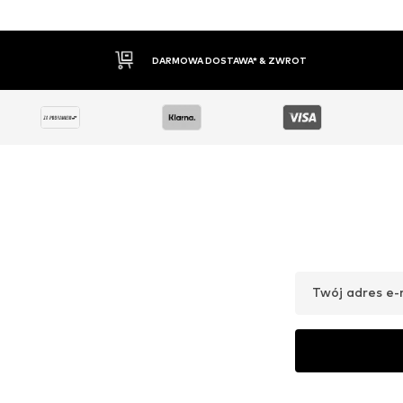
ZWROT
30 DNI NA ZWROT TOW
Twój adres e-