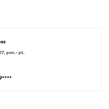
nas
17, pon.- pt.
9****