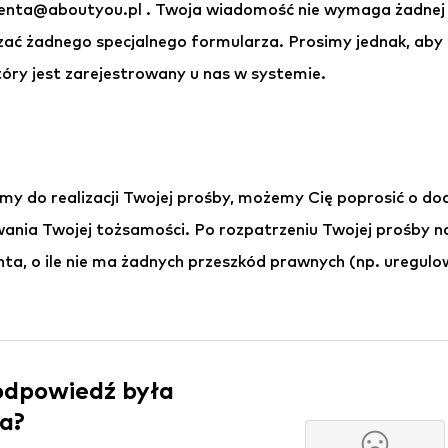
ienta@aboutyou.pl . Twoja wiadomość nie wymaga żadnej s
czać żadnego specjalnego formularza. Prosimy jednak, aby
tóry jest zarejestrowany u nas w systemie.
my do realizacji Twojej prośby, możemy Cię poprosić o d
owania Twojej tożsamości. Po rozpatrzeniu Twojej prośby 
nta, o ile nie ma żadnych przeszkód prawnych (np. uregulo
odpowiedź była
a?