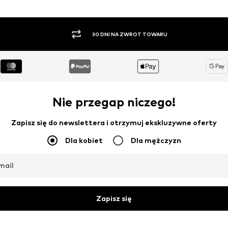
ARU
PŁATNOŚĆ ZA POBRAN
Nie przegap niczego!
Zapisz się do newslettera i otrzymuj ekskluzywne oferty
Dla kobiet
Dla mężczyzn
mail
Zapisz się