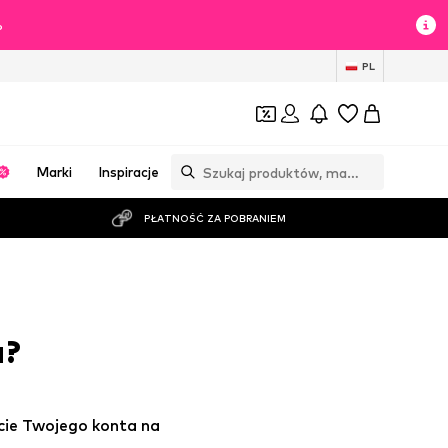
%
PL
Marki
Inspiracje
PŁATNOŚĆ ZA POBRANIEM
a?
cie Twojego konta na