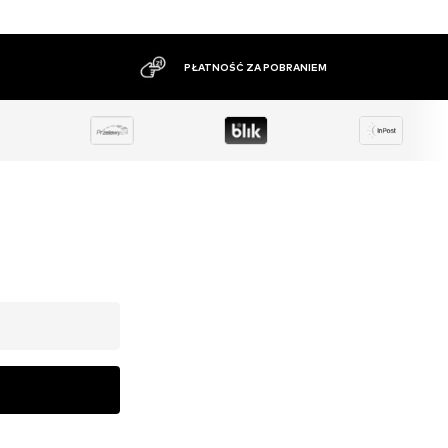
IEM
DUŻY ASORTYMEN