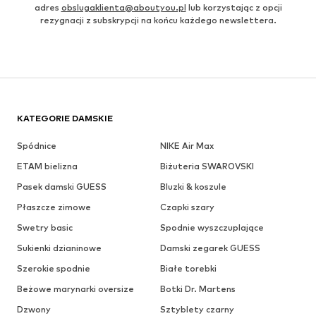
adres
obslugaklienta@aboutyou.pl
lub korzystając z opcji
rezygnacji z subskrypcji na końcu każdego newslettera.
KATEGORIE DAMSKIE
Spódnice
NIKE Air Max
ETAM bielizna
Biżuteria SWAROVSKI
Pasek damski GUESS
Bluzki & koszule
Płaszcze zimowe
Czapki szary
Swetry basic
Spodnie wyszczuplające
Sukienki dzianinowe
Damski zegarek GUESS
Szerokie spodnie
Białe torebki
Beżowe marynarki oversize
Botki Dr. Martens
Dzwony
Sztyblety czarny