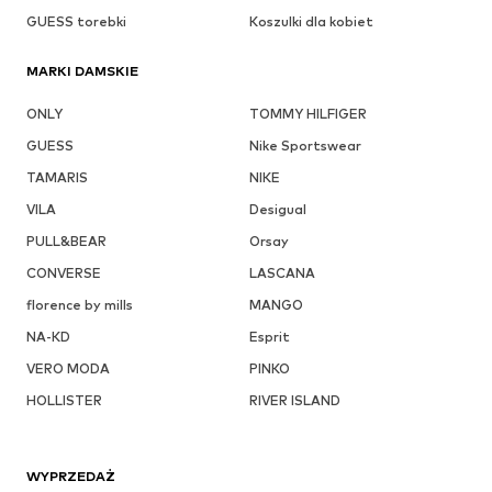
GUESS torebki
Koszulki dla kobiet
MARKI DAMSKIE
ONLY
TOMMY HILFIGER
GUESS
Nike Sportswear
TAMARIS
NIKE
VILA
Desigual
PULL&BEAR
Orsay
CONVERSE
LASCANA
florence by mills
MANGO
NA-KD
Esprit
VERO MODA
PINKO
HOLLISTER
RIVER ISLAND
WYPRZEDAŻ