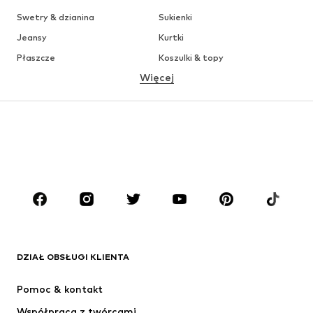
Swetry & dzianina
Sukienki
Jeansy
Kurtki
Płaszcze
Koszulki & topy
Więcej
Spodnie
Bielizna
Spódnice
Bluzki & koszule
Bluzy
Marynarki
Moda plażowa
Kombinezony
Plus size
Moda ciążowa
Buty
Sport
Akcesoria
Premium
ODZIEŻ
DZIAŁ OBSŁUGI KLIENTA
Nowości
Na czasie
Sukienki
Jeansy
Pomoc & kontakt
Koszulki & topy
Spodnie
Współpraca z twórcami