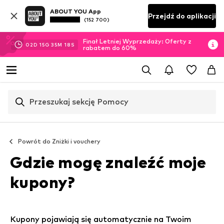
ABOUT YOU App
Przejdź do aplikacji
(152 700)
Finał Letniej Wyprzedaży: Oferty z
02
D
15
G
35
M
18
S
rabatem do 60%
Przeszukaj sekcję Pomocy
Powrót do
Zniżki i vouchery
Gdzie mogę znaleźć moje
kupony?
Kupony pojawiają się automatycznie na Twoim