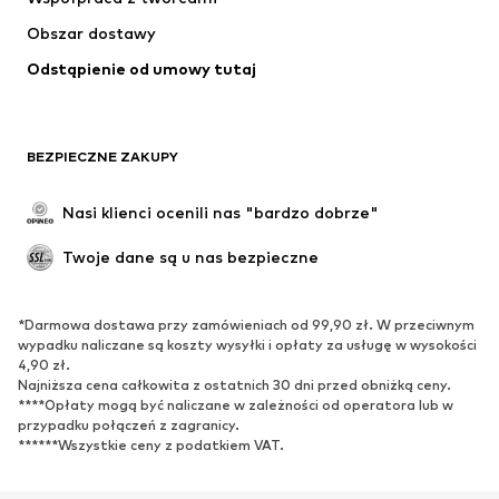
Kurtki
Swetry & dzianina
Obszar dostawy
Bielizna
Bluzki & koszule
Odstąpienie od umowy tutaj
Płaszcze
Spódnice
Moda plażowa
Bluzy
Marynarki
Kombinezony
BEZPIECZNE ZAKUPY
Plus size
Moda ciążowa
Specjalne okazje
Ekskluzywne
Nasi klienci ocenili nas "bardzo dobrze"
Recykling
Twoje dane są u nas bezpieczne
BUTY
*Darmowa dostawa przy zamówieniach od 99,90 zł. W przeciwnym
Nowości
Na czasie
wypadku naliczane są koszty wysyłki i opłaty za usługę w wysokości
Trampki & sneakersy
Botki
4,90 zł.
Najniższa cena całkowita z ostatnich 30 dni przed obniżką ceny.
Czółenka & buty na obcasie
Kozaki
****Opłaty mogą być naliczane w zależności od operatora lub w
przypadku połączeń z zagranicy.
Sandały
Półbuty
******Wszystkie ceny z podatkiem VAT.
Buty sportowe
Baleriny
Klapki
Kapcie