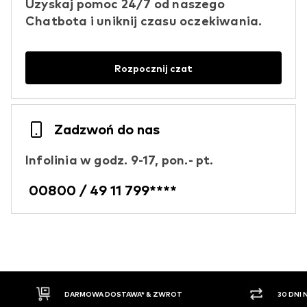
Uzyskaj pomoc 24/7 od naszego
Chatbota i uniknij czasu oczekiwania.
Rozpocznij czat
Zadzwoń do nas
Infolinia w godz. 9-17, pon.- pt.
00800 / 49 11 799****
DARMOWA DOSTAWA* & ZWROT
30 DNI