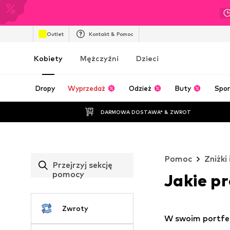
Outlet
Kontakt & Pomoc
Kobiety
Mężczyźni
Dzieci
Dropy
Wyprzedaż
Odzież
Buty
Spor
DARMOWA DOSTAWA* & ZWROT
Pomoc
Zniżki
Przejrzyj sekcję
pomocy
Jakie p
Zwroty
W swoim portfelu