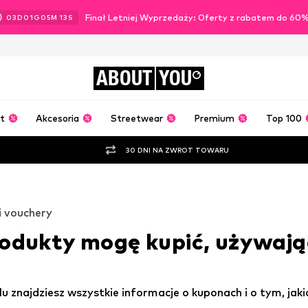
Finał Letniej Wyprzedaży: Oferty z rabatem do 60
03
D
01
G
05
M
12
S
ABOUT
YOU
t
Akcesoria
Streetwear
Premium
Top 100
30 DNI NA ZWROT TOWARU
 i vouchery
rodukty mogę kupić, używaj
 znajdziesz wszystkie informacje o kuponach i o tym, jak