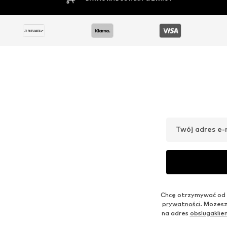
Twój adres e-
Chcę otrzymywać od 
prywatności
. Możesz
na adres
obslugakli