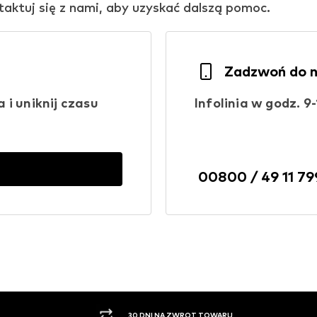
ntaktuj się z nami, aby uzyskać dalszą pomoc.
Zadzwoń do 
i uniknij czasu
Infolinia w godz. 9-
00800 / 49 11 79
PŁATNOŚĆ ZA POBRANIEM