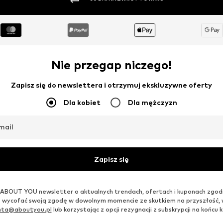
Nie przegap niczego!
Zapisz się do newslettera i otrzymuj ekskluzywne oferty
Dla kobiet
Dla mężczyzn
mail
Zapisz się
ABOUT YOU newsletter o aktualnych trendach, ofertach i kuponach zgod
 wycofać swoją zgodę w dowolnym momencie ze skutkiem na przyszłość,
enta@aboutyou.pl
lub korzystając z opcji rezygnacji z subskrypcji na końc