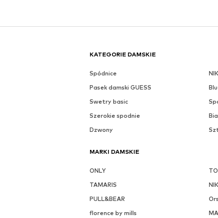
KATEGORIE DAMSKIE
Spódnice
NI
Pasek damski GUESS
Blu
Swetry basic
Sp
Szerokie spodnie
Bia
Dzwony
Sz
MARKI DAMSKIE
ONLY
TO
TAMARIS
NI
PULL&BEAR
Or
florence by mills
M