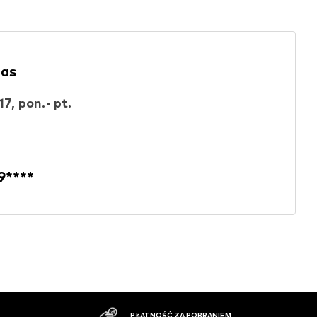
nas
17, pon.- pt.
9****
DUŻY ASORTYMENT