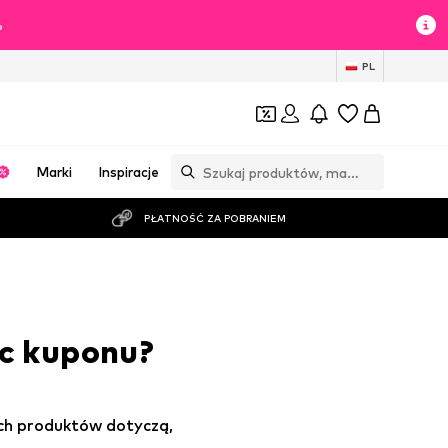
%
PL
Marki
Inspiracje
PŁATNOŚĆ ZA POBRANIEM
ąc kuponu?
ich produktów dotyczą,