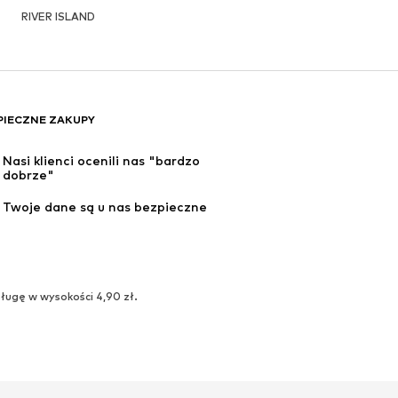
RIVER ISLAND
PIECZNE ZAKUPY
Nasi klienci ocenili nas "bardzo 
dobrze"
Twoje dane są u nas bezpieczne
ługę w wysokości 4,90 zł.