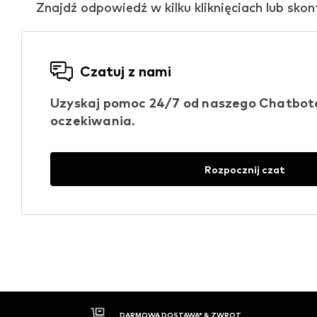
Znajdź odpowiedź w kilku kliknięciach lub sko
Czatuj z nami
Uzyskaj pomoc 24/7 od naszego Chatbota 
oczekiwania.
Rozpocznij czat
T
30 DNI NA ZWROT TOWARU