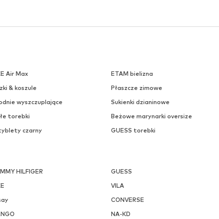
KE Air Max
ETAM bielizna
zki & koszule
Płaszcze zimowe
odnie wyszczuplające
Sukienki dzianinowe
łe torebki
Beżowe marynarki oversize
tyblety czarny
GUESS torebki
MMY HILFIGER
GUESS
KE
VILA
say
CONVERSE
ANGO
NA-KD