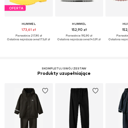
OFERTA
HUMMEL
HUMMEL
HU
173,61 zł
152,90 zł
152
Pierwotnie: 217,90 zł
Pierwotnie: 192,90 zł
Pierwotni
Ostatnia najniższa cena:
173,61 zł
Ostatnia najniższa cena:
143,91 zł
Ostatnia najni
SKOMPLETUJ SWÓJ ZESTAW
Produkty uzupełniające