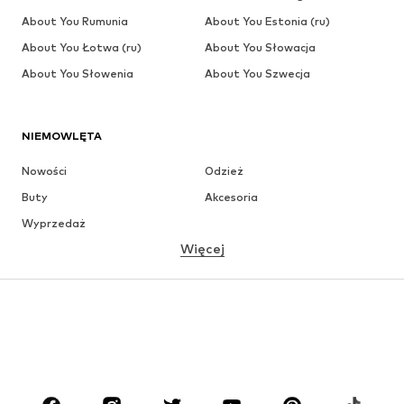
About You Rumunia
About You Estonia (ru)
About You Łotwa (ru)
About You Słowacja
About You Słowenia
About You Szwecja
NIEMOWLĘTA
Nowości
Odzież
Buty
Akcesoria
Wyprzedaż
Więcej
DZIEWCZYNKI
Dzieci (92-140 cm)
Młodzież (140-176 cm)
CHŁOPCY
Dzieci (92-140 cm)
Młodzież (140-176 cm)