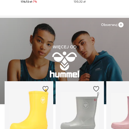
176,72 zł
-7%
130,32 zł
Obserwuj
WIĘCEJ OD