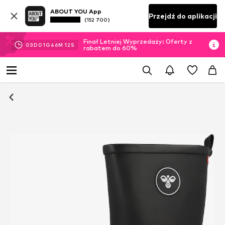
ABOUT YOU App
Przejdź do aplikacji
(152 700)
Finał Letniej Wyprzedaży: Oferty z
03
D
01
G
46
M
12
S
rabatem do 60%