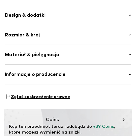
Design & dodatki
Nadruk z logo
Rozmiar & krój
Zaokrąglony czubek
Profil podeszwy
Wysokość obcasa: Płaski obcas (0-3 cm)
Mocny materiał
Materiał & pielęgnacja
Wodoodporne
Poślizg
Materiał wierzchni: Guma
Informacje o producencie
Nr artykułu
HUM2273002000001
Podszewka i brandzel: Syntetyczny materiał
Hummel A/S
Podeszwa: Guma
Balticagade 20
Zgłoś zastrzeżenie prawne
8000 Aarhus
DK
onlinesupportDK@hummel.dk
Coins
Kup ten przedmiot teraz i zdobądź do 
+39 Coins
, 
które możesz wymienić na zniżki.