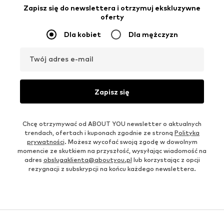
Zapisz się do newslettera i otrzymuj ekskluzywne
oferty
Dla kobiet
Dla mężczyzn
Twój adres e-mail
Zapisz się
Chcę otrzymywać od ABOUT YOU newsletter o aktualnych
trendach, ofertach i kuponach zgodnie ze stroną
Polityka
prywatności
. Możesz wycofać swoją zgodę w dowolnym
momencie ze skutkiem na przyszłość, wysyłając wiadomość na
adres
obslugaklienta@aboutyou.pl
lub korzystając z opcji
rezygnacji z subskrypcji na końcu każdego newslettera.