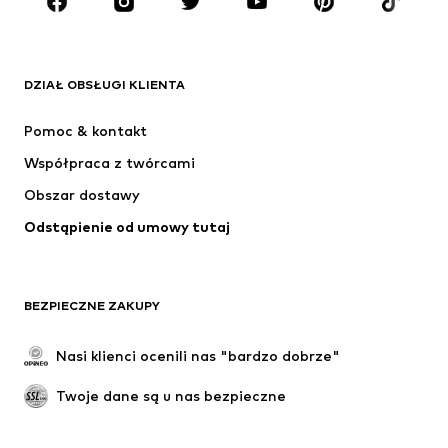
MARKI
ADIDAS ORIGINALS
Nike Sportswear
Next
ADIDAS SPORTSWEAR
DZIAŁ OBSŁUGI KLIENTA
NIKE
Jordan
Pomoc & kontakt
ADIDAS PERFORMANCE
NAME IT
Współpraca z twórcami
Obszar dostawy
Odstąpienie od umowy tutaj
BEZPIECZNE ZAKUPY
Nasi klienci ocenili nas "bardzo dobrze"
Twoje dane są u nas bezpieczne