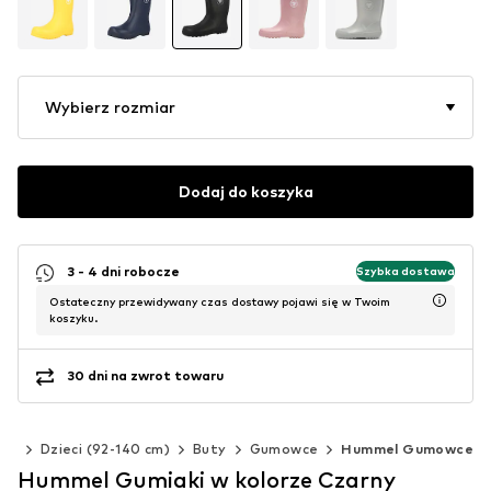
Wybierz rozmiar
Dodaj do koszyka
3 - 4 dni robocze
Szybka dostawa
Ostateczny przewidywany czas dostawy pojawi się w Twoim
koszyku.
30 dni na zwrot towaru
nki
Dzieci (92-140 cm)
Buty
Gumowce
Hummel Gumowce
Hummel Gumiaki w kolorze Czarny