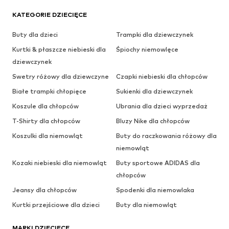
KATEGORIE DZIECIĘCE
Buty dla dzieci
Trampki dla dziewczynek
Kurtki & płaszcze niebieski dla
Śpiochy niemowlęce
dziewczynek
Swetry różowy dla dziewczyne
Czapki niebieski dla chłopców
Białe trampki chłopięce
Sukienki dla dziewczynek
Koszule dla chłopców
Ubrania dla dzieci wyprzedaż
T-Shirty dla chłopców
Bluzy Nike dla chłopców
Koszulki dla niemowląt
Buty do raczkowania różowy dla
niemowląt
Kozaki niebieski dla niemowląt
Buty sportowe ADIDAS dla
chłopców
Jeansy dla chłopców
Spodenki dla niemowlaka
Kurtki przejściowe dla dzieci
Buty dla niemowląt
MARKI DZIECIĘCE