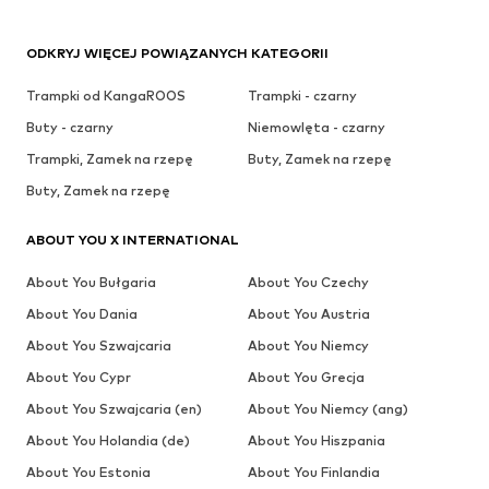
ODKRYJ WIĘCEJ POWIĄZANYCH KATEGORII
Trampki od KangaROOS
Trampki - czarny
Buty - czarny
Niemowlęta - czarny
Trampki, Zamek na rzepę
Buty, Zamek na rzepę
Buty, Zamek na rzepę
ABOUT YOU X INTERNATIONAL
About You Bułgaria
About You Czechy
About You Dania
About You Austria
About You Szwajcaria
About You Niemcy
About You Cypr
About You Grecja
About You Szwajcaria (en)
About You Niemcy (ang)
About You Holandia (de)
About You Hiszpania
About You Estonia
About You Finlandia