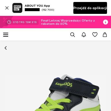
ABOUT YOU App
Przejdź do aplikacji
(152 700)
Finał Letniej Wyprzedaży: Oferty z
01
D
19
G
15
M
30
S
rabatem do 60%