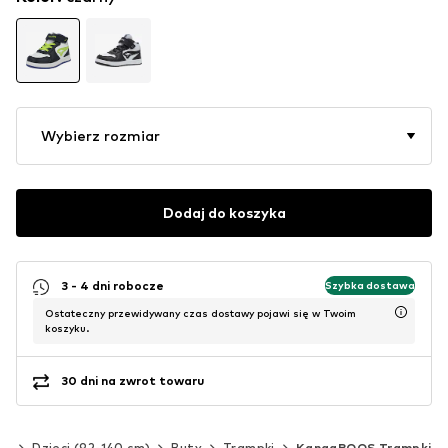
Wybierz rozmiar
Dodaj do koszyka
3 - 4 dni robocze
Szybka dostawa
Ostateczny przewidywany czas dostawy pojawi się w Twoim
koszyku.
30 dni na zwrot towaru
cy
Dzieci (92-140 cm)
Buty
Trampki
KangaROOS Trampki