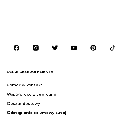
DZIEWCZYNKI
Dzieci (92-140 cm)
Młodzież (140-176 cm)
CHŁOPCY
Dzieci (92-140 cm)
Młodzież (140-176 cm)
MARKI
ADIDAS ORIGINALS
Nike Sportswear
Next
ADIDAS SPORTSWEAR
DZIAŁ OBSŁUGI KLIENTA
NIKE
ADIDAS PERFORMANCE
Pomoc & kontakt
NAME IT
SUPERFIT
Współpraca z twórcami
Obszar dostawy
Odstąpienie od umowy tutaj