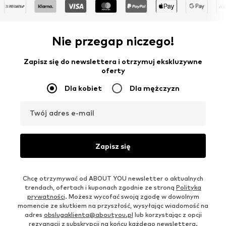
Nie przegap niczego!
Zapisz się do newslettera i otrzymuj ekskluzywne
oferty
Dla kobiet
Dla mężczyzn
Twój adres e-mail
Zapisz się
Chcę otrzymywać od ABOUT YOU newsletter o aktualnych
trendach, ofertach i kuponach zgodnie ze stroną
Polityka
prywatności
. Możesz wycofać swoją zgodę w dowolnym
momencie ze skutkiem na przyszłość, wysyłając wiadomość na
adres
obslugaklienta@aboutyou.pl
lub korzystając z opcji
rezygnacji z subskrypcji na końcu każdego newslettera.