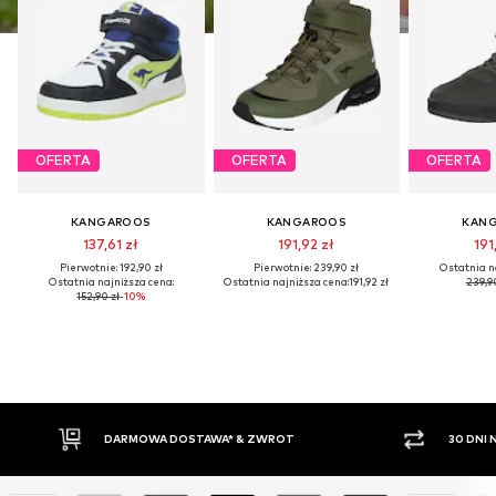
OFERTA
OFERTA
OFERTA
KANGAROOS
KANGAROOS
KAN
137,61 zł
191,92 zł
191
Pierwotnie: 192,90 zł
Pierwotnie: 239,90 zł
Ostatnia n
Ostatnia najniższa cena:
Ostatnia najniższa cena:
191,92 zł
239,90
152,90 zł
-10%
DARMOWA DOSTAWA* & ZWROT
30 DNI NA Z