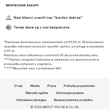
BEZPIECZNE ZAKUPY
Nasi klienci ocenili nas "bardzo dobrze"
Twoje dane są u nas bezpieczne
*Darmowa dostawa przy zamówieniach od 99,90 zł. W przeciwnym
wypadku naliczane są koszty wysyłki i opłaty za usługę w wysokości
4,90 zł.
Najniższa cena całkowita z ostatnich 30 dni przed obniżką ceny.
****Opłaty mogą być naliczane w zależności od operatora lub w
przypadku połączeń z zagranicy.
******Wszystkie ceny z podatkiem VAT.
O nas
Media
Praca
Polityka prywatności
Warunki ogólne
Informacje prawne
Ułatwienia dostępu
Bezpieczeństwo produktu
© 2026 ABOUT YOU SE & Co. KG