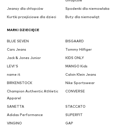
chłopców
Jeansy dla chłopców
Spodenki dla niemowlaka
Kurtki przejściowe dla dzieci
Buty dla niemowląt
MARKI DZIECIĘCE
BLUE SEVEN
BISGAARD
Cars Jeans
Tommy Hilfiger
Jack & Jones Junior
KIDS ONLY
LEVI'S
MANGO Kids
name it
Calvin Klein Jeans
BIRKENSTOCK
Nike Sportswear
Champion Authentic Athletic
CONVERSE
Apparel
SANETTA
STACCATO
Adidas Performance
SUPERFIT
VINGINO
GAP