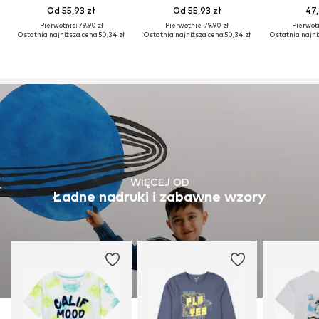
Od 55,93 zł
Od 55,93 zł
47,
Pierwotnie: 79,90 zł
Pierwotnie: 79,90 zł
Pierwotn
Ostatnia najniższa cena:
50,34 zł
Ostatnia najniższa cena:
50,34 zł
Ostatnia najni
WIĘCEJ OD
Ładne nadruki i zabawne wzory