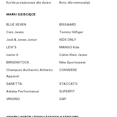
Kurtki przejściowe dla dzieci
Buty dla niemowląt
MARKI DZIECIĘCE
BLUE SEVEN
BISGAARD
Cars Jeans
Tommy Hilfiger
Jack & Jones Junior
KIDS ONLY
LEVI'S
MANGO Kids
name it
Calvin Klein Jeans
BIRKENSTOCK
Nike Sportswear
Champion Authentic Athletic
CONVERSE
Apparel
SANETTA
STACCATO
Adidas Performance
SUPERFIT
VINGINO
GAP
ODKRYJ WIĘCEJ POWIĄZANYCH KATEGORII