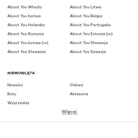
About You Włochy
About You Litwa
About You Łotwa
About You Belgia
About You Holandia
About You Portugalia
About You Rumunia
About You Estonia (ru)
About You Łotwa (ru)
About You Słowacja
About You Słowenia
About You Szwecja
NIEMOWLĘTA
Nowości
Odzież
Buty
Akcesoria
Wyprzedaż
Więcej
DZIEWCZYNKI
Dzieci (92-140 cm)
Młodzież (140-176 cm)