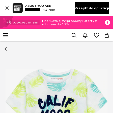
ABOUT YOU App
Przejdź do aplikacji
(152 700)
Finał Letniej Wyprzedaży: Oferty z
02
D
03
G
21
M
25
S
rabatem do 60%