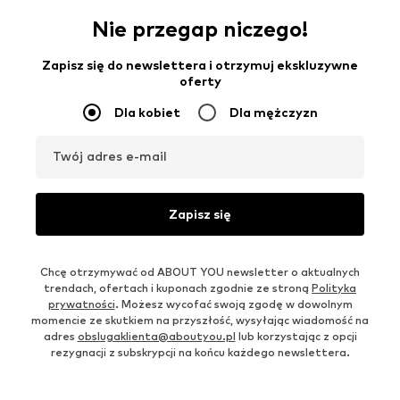
Nie przegap niczego!
Zapisz się do newslettera i otrzymuj ekskluzywne
oferty
Dla kobiet
Dla mężczyzn
Twój adres e-mail
Zapisz się
Chcę otrzymywać od ABOUT YOU newsletter o aktualnych
trendach, ofertach i kuponach zgodnie ze stroną
Polityka
prywatności
. Możesz wycofać swoją zgodę w dowolnym
momencie ze skutkiem na przyszłość, wysyłając wiadomość na
adres
obslugaklienta@aboutyou.pl
lub korzystając z opcji
rezygnacji z subskrypcji na końcu każdego newslettera.