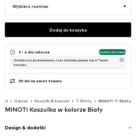
Wybierz rozmiar
Dodaj do koszyka
3 - 4 dni robocze
Szybka dostawa
Ostateczny przewidywany czas dostawy pojawi się w Twoim
koszyku.
30 dni na zwrot towaru
0 cm)
Odzież
Koszulki & koszule
T-Shirty
MINOTI T-Shirty
MINOTI Koszulka w kolorze Biały
Design & dodatki