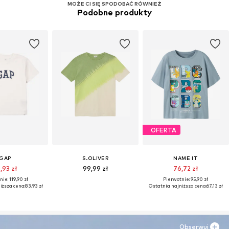
MOŻE CI SIĘ SPODOBAĆ RÓWNIEŻ
Podobne produkty
OFERTA
GAP
S.OLIVER
NAME IT
,93 zł
99,99 zł
76,72 zł
ie: 119,90 zł
Pierwotnie: 95,90 zł
iższa cena:
83,93 zł
Ostatnia najniższa cena:
67,13 zł
Obserwuj