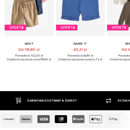
OFERTA
OFERTA
OFERTA
NEXT
NAME IT
MI
Od 118,80 zł
60,21 zł
Od 16
Pierwotnie: 132,00 zł
Pierwotnie: 66,90 zł
Pierwotni
Ostatnia najniższa cena:
118,80 zł
Ostatnia najniższa cena:
44,72 zł
Ostatnia najni
30 DNI NA ZWROT TOWARU
PŁATNO