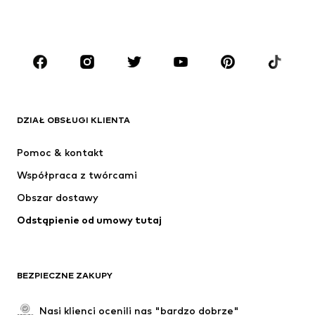
CHŁOPCY
Dzieci (92-140 cm)
Młodzież (140-176 cm)
MARKI
ADIDAS ORIGINALS
Nike Sportswear
Next
ADIDAS SPORTSWEAR
DZIAŁ OBSŁUGI KLIENTA
NIKE
ADIDAS PERFORMANCE
Pomoc & kontakt
NAME IT
SUPERFIT
Współpraca z twórcami
Obszar dostawy
Odstąpienie od umowy tutaj
BEZPIECZNE ZAKUPY
Nasi klienci ocenili nas "bardzo dobrze"