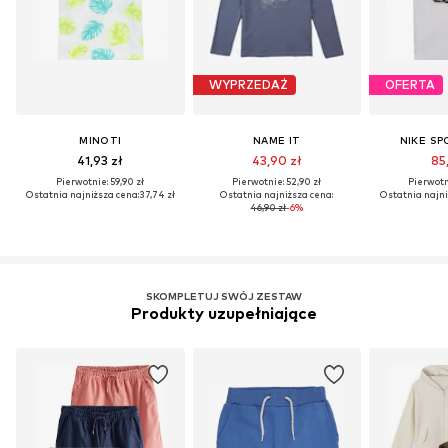
WYPRZEDAŻ
OFERTA
MINOTI
NAME IT
NIKE S
41,93 zł
43,90 zł
85,
Pierwotnie: 59,90 zł
Pierwotnie: 52,90 zł
Pierwotni
Ostatnia najniższa cena:
37,74 zł
Ostatnia najniższa cena:
Ostatnia najni
46,90 zł
-6%
SKOMPLETUJ SWÓJ ZESTAW
Produkty uzupełniające