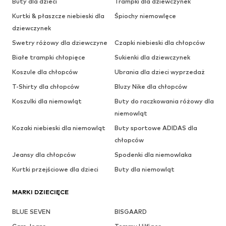
Buty dla dzieci
Trampki dla dziewczynek
Kurtki & płaszcze niebieski dla
Śpiochy niemowlęce
dziewczynek
Swetry różowy dla dziewczyne
Czapki niebieski dla chłopców
Białe trampki chłopięce
Sukienki dla dziewczynek
Koszule dla chłopców
Ubrania dla dzieci wyprzedaż
T-Shirty dla chłopców
Bluzy Nike dla chłopców
Koszulki dla niemowląt
Buty do raczkowania różowy dla
niemowląt
Kozaki niebieski dla niemowląt
Buty sportowe ADIDAS dla
chłopców
Jeansy dla chłopców
Spodenki dla niemowlaka
Kurtki przejściowe dla dzieci
Buty dla niemowląt
MARKI DZIECIĘCE
BLUE SEVEN
BISGAARD