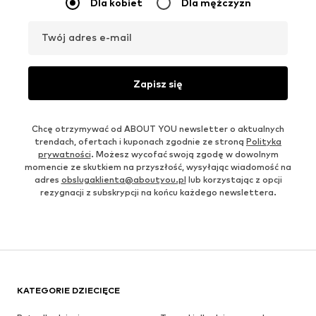
Dla kobiet
Dla mężczyzn
Twój adres e-mail
Zapisz się
Chcę otrzymywać od ABOUT YOU newsletter o aktualnych
trendach, ofertach i kuponach zgodnie ze stroną
Polityka
prywatności
. Możesz wycofać swoją zgodę w dowolnym
momencie ze skutkiem na przyszłość, wysyłając wiadomość na
adres
obslugaklienta@aboutyou.pl
lub korzystając z opcji
rezygnacji z subskrypcji na końcu każdego newslettera.
KATEGORIE DZIECIĘCE