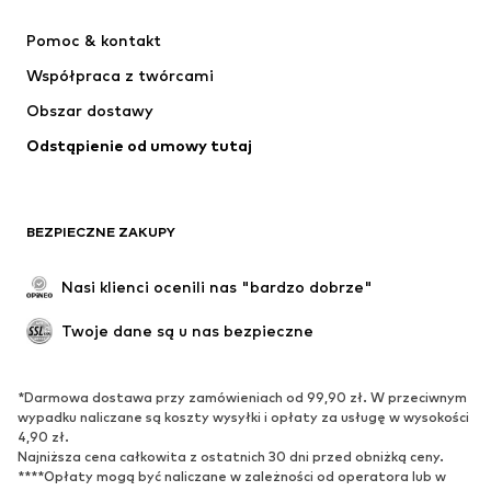
NIKE
Jordan
Pomoc & kontakt
ADIDAS PERFORMANCE
NAME IT
Współpraca z twórcami
Obszar dostawy
Odstąpienie od umowy tutaj
BEZPIECZNE ZAKUPY
Nasi klienci ocenili nas "bardzo dobrze"
Twoje dane są u nas bezpieczne
*Darmowa dostawa przy zamówieniach od 99,90 zł. W przeciwnym
wypadku naliczane są koszty wysyłki i opłaty za usługę w wysokości
4,90 zł.
Najniższa cena całkowita z ostatnich 30 dni przed obniżką ceny.
****Opłaty mogą być naliczane w zależności od operatora lub w