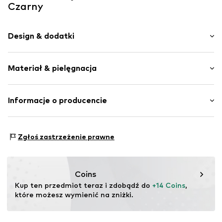
Czarny
Design & dodatki
Nadruk z hasłem
Materiał & pielęgnacja
Tkanina o dużym ściegu
Miękki w dotyku
Tekstylia
Materiał: 100% Poliakryl - PC
Informacje o producencie
Kraj pochodzenia: Chiny
Nr artykułu
MEE0147001000001
TB International GmbH
Nie suszyć w suszarce
Dr.-Robert-Murjahn-Str. 7
Zgłoś zastrzeżenie prawne
Nie czyścić chemicznie
64372 Ober-Ramstadt
Nie prasować
DE
Nie wybielać
info@tbint.de
30 °C łatwe w pielęgnacji pranie
Coins
Kup ten przedmiot teraz i zdobądź do 
+14 Coins
, 
które możesz wymienić na zniżki.