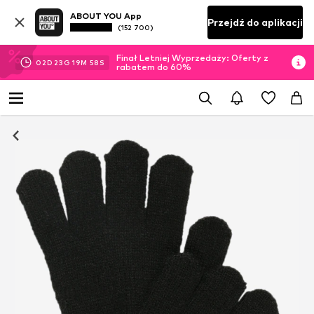
ABOUT YOU App
Przejdź do aplikacji
(152 700)
Finał Letniej Wyprzedaży: Oferty z
02
D
23
G
19
M
58
S
rabatem do 60%