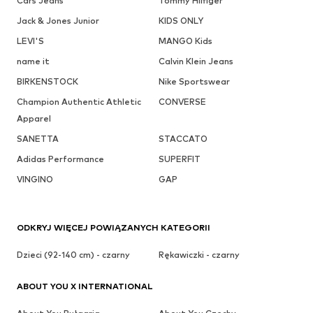
Cars Jeans
Tommy Hilfiger
Jack & Jones Junior
KIDS ONLY
LEVI'S
MANGO Kids
name it
Calvin Klein Jeans
BIRKENSTOCK
Nike Sportswear
Champion Authentic Athletic
CONVERSE
Apparel
SANETTA
STACCATO
Adidas Performance
SUPERFIT
VINGINO
GAP
ODKRYJ WIĘCEJ POWIĄZANYCH KATEGORII
Dzieci (92-140 cm) - czarny
Rękawiczki - czarny
ABOUT YOU X INTERNATIONAL