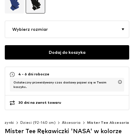
Wybierz rozmiar
Dodaj do koszyka
4 - 6 dni robocze
Ostateczny przewidywany czas dostawy pojawi się w Twoim
koszyku.
30 dni na zwrot towaru
wczynki
Dzieci (92-140 cm)
Akcesoria
Mister Tee Akcesoria
Mister Tee Rękawiczki 'NASA' w kolorze