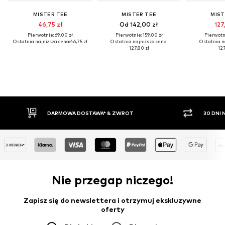
MISTER TEE
MISTER TEE
MIST
46,75 zł
Od 142,00 zł
127
Pierwotnie: 69,00 zł
Pierwotnie: 159,00 zł
Pierwotni
Ostatnia najniższa cena:
46,75 zł
Ostatnia najniższa cena:
Ostatnia n
127,80 zł
127
OWA DOSTAWA* & ZWROT
30 DNI NA ZWROT TOWARU
Nie przegap niczego!
Zapisz się do newslettera i otrzymuj ekskluzywne
oferty