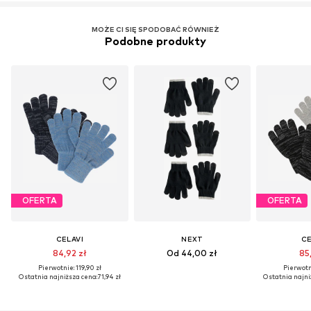
MOŻE CI SIĘ SPODOBAĆ RÓWNIEŻ
Podobne produkty
OFERTA
OFERTA
CELAVI
NEXT
CE
84,92 zł
Od 44,00 zł
85,
Pierwotnie: 119,90 zł
Pierwotni
Ostatnia najniższa cena:
71,94 zł
Ostatnia najni