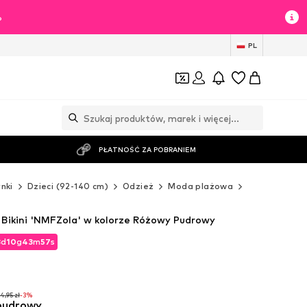
%
PL
PŁATNOŚĆ ZA POBRANIEM
nki
Dzieci (92-140 cm)
Odzież
Moda plażowa
NAME IT Mod
 Bikini 'NMFZola' w kolorze Różowy Pudrowy
3
d
10
g
43
m
56
s
3
d
10
g
43
m
56
s
4,95 zł
-3%
pudrowy
4,95 zł
-3%