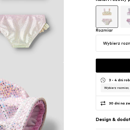
Rozmiar
Wybierz roz
3 - 4 dni ro
Wybierz rozmiar,
30 dni na z
Design & dodat