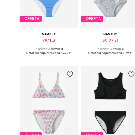
OFERTA
OFERTA
NAME IT
NAME IT
79,11 zł
50,07 zł
Pierwotnie: 109,90 zł
Pierwotnie: 119,90 zł
Dostępne rozmiary: 122-128, 134-140, 158-164
Dostępne 
Ostatnia najniższa cena:
74,72 zł
Ostatnia najniższa cena:
41,96 zł
Dodaj do koszyka
Dodaj do koszyka