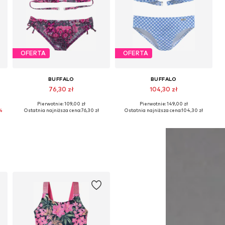
OFERTA
OFERTA
BUFFALO
BUFFALO
76,30 zł
104,30 zł
Pierwotnie: 109,00 zł
Pierwotnie: 149,00 zł
Dostępne rozmiary: 122-128, 134-140, 158-164, 170-176
Dostępne w różnych rozmiarach
%
Ostatnia najniższa cena:
76,30 zł
Ostatnia najniższa cena:
104,30 zł
Dodaj do koszyka
Dodaj do koszyka