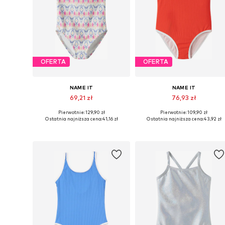
OFERTA
OFERTA
NAME IT
NAME IT
69,21 zł
76,93 zł
Pierwotnie: 129,90 zł
Pierwotnie: 109,90 zł
Dostępne rozmiary: 122-128, 134-140, 146-152, 158-164
Dostępne rozmiary: 122-1
Ostatnia najniższa cena:
41,16 zł
Ostatnia najniższa cena:
43,92 zł
Dodaj do koszyka
Dodaj do koszyka