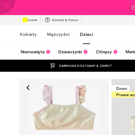
Outlet
Kontakt & Pomoc
Kobiety
Mężczyźni
Dzieci
Niemowlęta
Dziewczynki
Chłopcy
Mark
DARMOWA DOSTAWA* & ZWROT
Dzieci
Prawie w