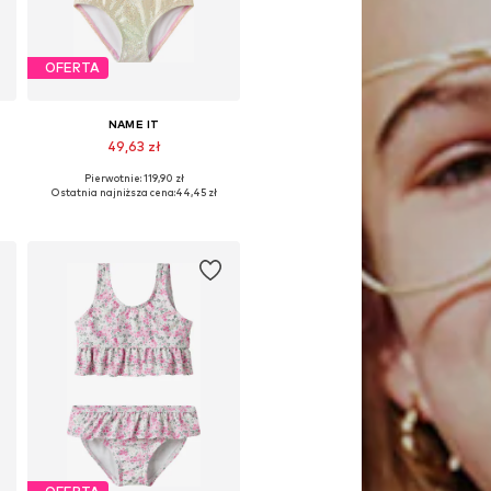
OFERTA
NAME IT
49,63 zł
Pierwotnie: 119,90 zł
rozmiary: 134-140, 146-152, 158-164
Dostępne rozmiary: 86-92, 98-104
Ostatnia najniższa cena:
44,45 zł
Dodaj do koszyka