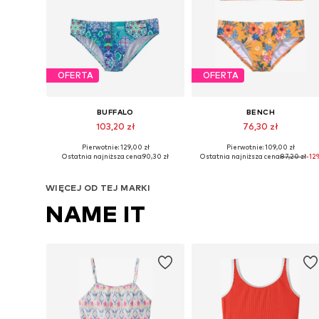
OFERTA
OFERTA
BUFFALO
BENCH
103,20 zł
76,30 zł
Pierwotnie: 129,00 zł
Pierwotnie: 109,00 zł
Dostępne rozmiary: 122-128, 146-152, 158-164
Dostępne w różnych rozmiarach
Ostatnia najniższa cena:
90,30 zł
Ostatnia najniższa cena:
87,20 zł
-12
Dodaj do koszyka
Dodaj do koszyka
WIĘCEJ OD TEJ MARKI
NAME IT