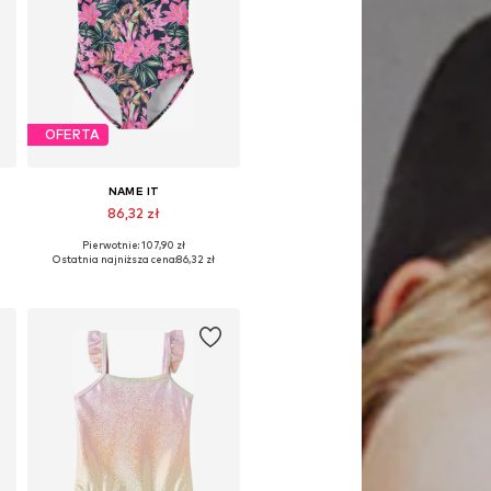
OFERTA
NAME IT
86,32 zł
Pierwotnie: 107,90 zł
28, 146-152, 158-164
Dostępne rozmiary: 122-128, 146-152, 158-164
Ostatnia najniższa cena:
86,32 zł
Dodaj do koszyka