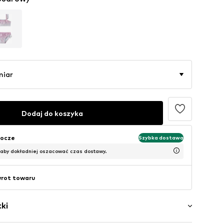
miar
Dodaj do koszyka
bocze
Szybka dostawa
 aby dokładniej oszacować czas dostawy.
wrot towaru
ki