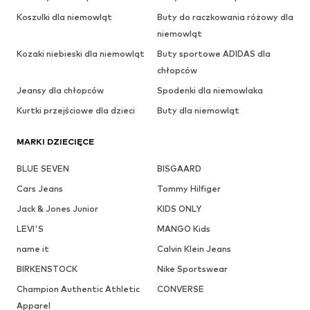
Koszulki dla niemowląt
Buty do raczkowania różowy dla
niemowląt
Kozaki niebieski dla niemowląt
Buty sportowe ADIDAS dla
chłopców
Jeansy dla chłopców
Spodenki dla niemowlaka
Kurtki przejściowe dla dzieci
Buty dla niemowląt
MARKI DZIECIĘCE
BLUE SEVEN
BISGAARD
Cars Jeans
Tommy Hilfiger
Jack & Jones Junior
KIDS ONLY
LEVI'S
MANGO Kids
name it
Calvin Klein Jeans
BIRKENSTOCK
Nike Sportswear
Champion Authentic Athletic
CONVERSE
Apparel