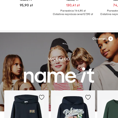
95,90 zł
130,41 zł
74,
Pierwotnie: 144,90 zł
Pierwotni
Ostatnia najniższa cena:
127,90 zł
Ostatnia najni
Obserwuj
WIĘCEJ OD