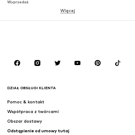
Wyprzedaż
Więcej
DZIEWCZYNKI
Dzieci (92-140 cm)
Młodzież (140-176 cm)
CHŁOPCY
Dzieci (92-140 cm)
Młodzież (140-176 cm)
MARKI
ADIDAS ORIGINALS
Nike Sportswear
Next
ADIDAS SPORTSWEAR
DZIAŁ OBSŁUGI KLIENTA
NIKE
Jordan
Pomoc & kontakt
ADIDAS PERFORMANCE
NAME IT
Współpraca z twórcami
Obszar dostawy
Odstąpienie od umowy tutaj