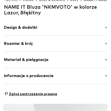
NAME IT Bluza 'NKMVOTO' w kolorze
Lazur, Błękitny
Design & dodatki
Nadruk
Rozmiar & krój
Dres
Okrągły dekolt
Długość rękawa: Długi rękaw
Kołnierz ze ściągaczem
Materiał & pielęgnacja
Długość: Długość normalna
Ściągacz
Krój: Normalny krój
Szwy w jednym odcieniu
Materiał: 100% Bawełna
Informacje o producencie
Miękki w dotyku
Kraj pochodzenia: Bangladesz
Nr artykułu
NAIa5e1001000001
Bestseller Textilhandels GmbH
Modering 1
Zgłoś zastrzeżenie prawne
22457 Hamburg
DE
www.bestseller.com