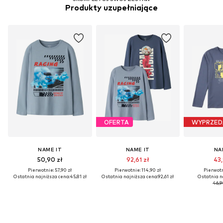
Produkty uzupełniające
OFERTA
WYPRZED
NAME IT
NAME IT
NA
50,90 zł
92,61 zł
43,
Pierwotnie: 57,90 zł
Pierwotnie: 114,90 zł
Pierwotn
Ostatnia najniższa cena:
45,81 zł
Ostatnia najniższa cena:
92,61 zł
Ostatnia n
46,9