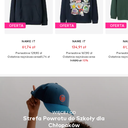
OFERTA
OFERTA
OFERTA
NAME IT
NAME IT
NA
61,74 zł
134,91 zł
61,
Pierwotnie: 129,90 zł
Pierwotnie: 167,90 zł
Pierwotni
Ostatnia najniższa cena:
61,74 zł
Ostatnia najniższa cena:
Ostatnia najni
149,90 zł
-10%
WIĘCEJ OD
Strefa Powrotu do Szkoły dla
Chłopaków