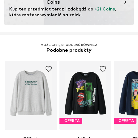
Coins
Kup ten przedmiot teraz i zdobądź do 
+21 Coins
, 
które możesz wymienić na zniżki.
MOŻE CI SIĘ SPODOBAĆ RÓWNIEŻ
Podobne produkty
OFERTA
OFERTA
NAME IT
NAME IT
NA