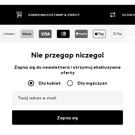
WROT
30 DNI NA ZWROT TOWARU
Nie przegap niczego!
Zapisz się do newslettera i otrzymuj ekskluzywne
oferty
Dla kobiet
Dla mężczyzn
Twój adres e-mail
Zapisz się