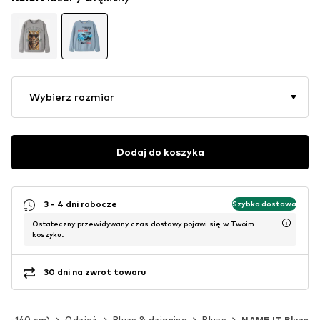
Wybierz rozmiar
Dodaj do koszyka
3 - 4 dni robocze
Szybka dostawa
Ostateczny przewidywany czas dostawy pojawi się w Twoim
koszyku.
30 dni na zwrot towaru
(92-140 cm)
Odzież
Bluzy & dzianina
Bluzy
NAME IT Bluzy