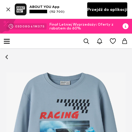
ABOUT YOU App
Przejdź do aplikacji
(152 700)
Finał Letniej Wyprzedaży: Oferty z
03
D
08
G
41
M
37
S
rabatem do 60%