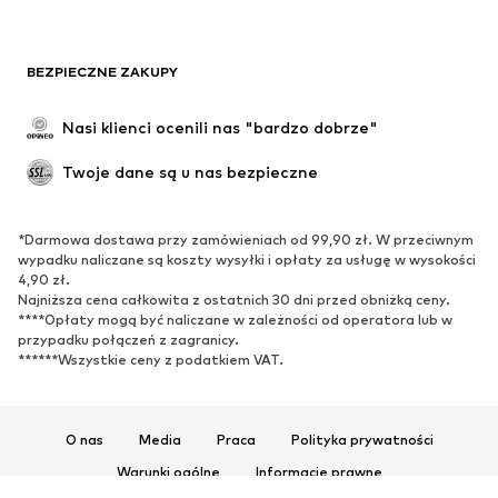
BEZPIECZNE ZAKUPY
Nasi klienci ocenili nas "bardzo dobrze"
Twoje dane są u nas bezpieczne
*Darmowa dostawa przy zamówieniach od 99,90 zł. W przeciwnym
wypadku naliczane są koszty wysyłki i opłaty za usługę w wysokości
4,90 zł.
Najniższa cena całkowita z ostatnich 30 dni przed obniżką ceny.
****Opłaty mogą być naliczane w zależności od operatora lub w
przypadku połączeń z zagranicy.
******Wszystkie ceny z podatkiem VAT.
O nas
Media
Praca
Polityka prywatności
Warunki ogólne
Informacje prawne