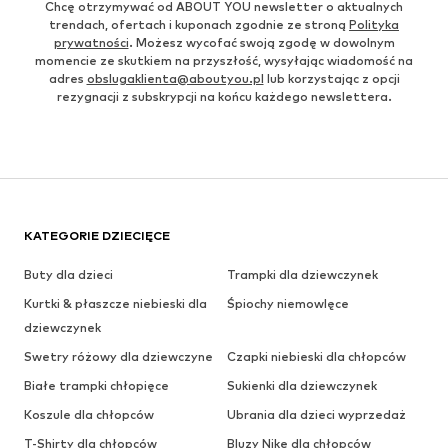
Chcę otrzymywać od ABOUT YOU newsletter o aktualnych
trendach, ofertach i kuponach zgodnie ze stroną
Polityka
prywatności
. Możesz wycofać swoją zgodę w dowolnym
momencie ze skutkiem na przyszłość, wysyłając wiadomość na
adres
obslugaklienta@aboutyou.pl
lub korzystając z opcji
rezygnacji z subskrypcji na końcu każdego newslettera.
KATEGORIE DZIECIĘCE
Buty dla dzieci
Trampki dla dziewczynek
Kurtki & płaszcze niebieski dla
Śpiochy niemowlęce
dziewczynek
Swetry różowy dla dziewczyne
Czapki niebieski dla chłopców
Białe trampki chłopięce
Sukienki dla dziewczynek
Koszule dla chłopców
Ubrania dla dzieci wyprzedaż
T-Shirty dla chłopców
Bluzy Nike dla chłopców