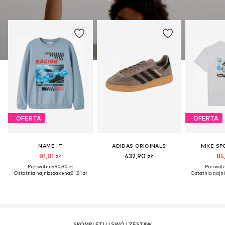
OFERTA
OFERTA
NAME IT
ADIDAS ORIGINALS
NIKE S
81,81 zł
432,90 zł
85,
Pierwotnie: 90,90 zł
Pierwotni
Ostatnia najniższa cena:
81,81 zł
Ostatnia najni
SKOMPLETUJ SWÓJ ZESTAW