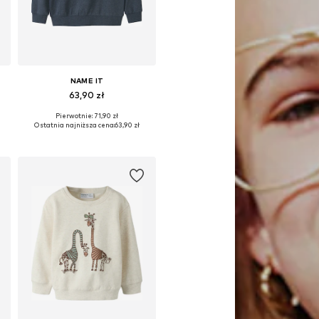
NAME IT
63,90 zł
Pierwotnie: 71,90 zł
Dostępne rozmiary: 122-128, 134-140, 146-152, 158-164
Ostatnia najniższa cena:
63,90 zł
Dodaj do koszyka