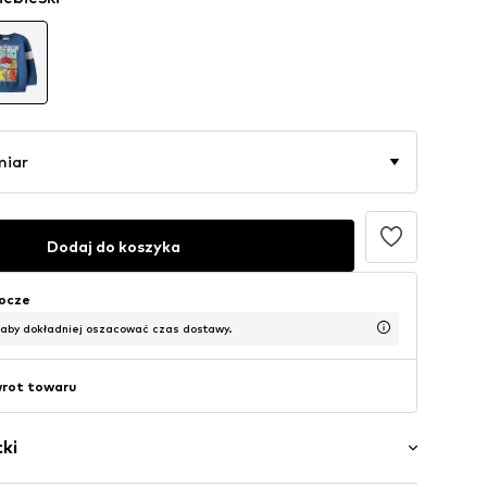
miar
Dodaj do koszyka
bocze
 aby dokładniej oszacować czas dostawy.
wrot towaru
ki