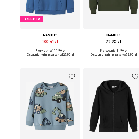
OFERTA
NAME IT
NAME IT
130,41 zł
72,90 zł
Pierwotnie: 144,90 zł
Pierwotnie: 81,90 zł
Dostępne w różnych rozmiarach
Dostępne w różnych rozmiarach
Ostatnia najniższa cena:
127,90 zł
Ostatnia najniższa cena:
72,90 zł
Dodaj do koszyka
Dodaj do koszyka