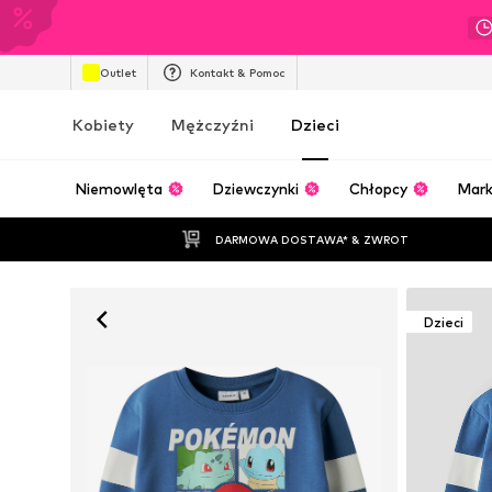
Outlet
Kontakt & Pomoc
Kobiety
Mężczyźni
Dzieci
Niemowlęta
Dziewczynki
Chłopcy
Mark
DARMOWA DOSTAWA* & ZWROT
Dzieci