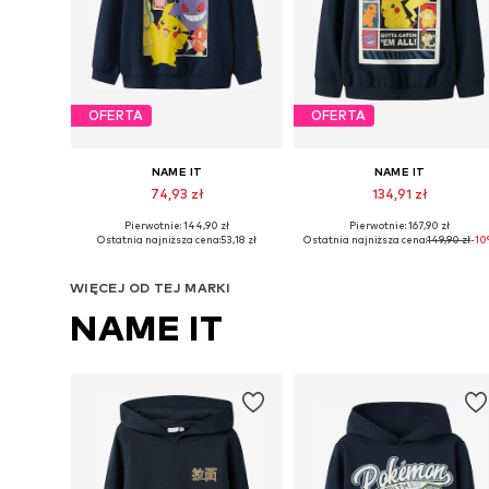
OFERTA
OFERTA
NAME IT
NAME IT
74,93 zł
134,91 zł
Pierwotnie: 144,90 zł
Pierwotnie: 167,90 zł
Dostępne rozmiary: 116, 146-152, 158-164
Dostępne w różnych rozmiarach
Ostatnia najniższa cena:
53,18 zł
Ostatnia najniższa cena:
149,90 zł
-1
Dodaj do koszyka
Dodaj do koszyka
WIĘCEJ OD TEJ MARKI
NAME IT