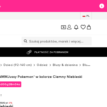
%
PL
PŁATNOŚĆ ZA POBRANIEM
Dzieci (92-140 cm)
Odzież
Bluzy & dzianina
Bluzy
NAME I
NMMJussy Pokemon' w kolorze Ciemny Niebieski
3
d
00
g
28
m
02
s
3
d
00
g
28
m
02
s
AT
AT
19,90 zł
-4%
iebieski
19,90 zł
-4%