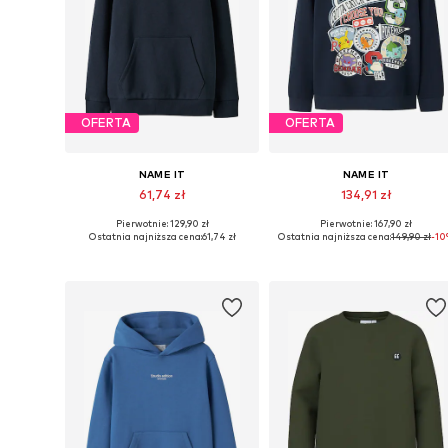
OFERTA
OFERTA
NAME IT
NAME IT
61,74 zł
134,91 zł
Pierwotnie: 129,90 zł
Pierwotnie: 167,90 zł
Dostępne rozmiary: 116, 122-128, 146-152, 158-164
Dostępne w różnych rozmiarach
Ostatnia najniższa cena:
61,74 zł
Ostatnia najniższa cena:
149,90 zł
-1
Dodaj do koszyka
Dodaj do koszyka