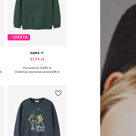
OFERTA
NAME IT
61,74 zł
Pierwotnie: 129,90 zł
Dostępne rozmiary: 134-140, 146-152, 158-164
0%
Ostatnia najniższa cena:
45,96 zł
Dodaj do koszyka