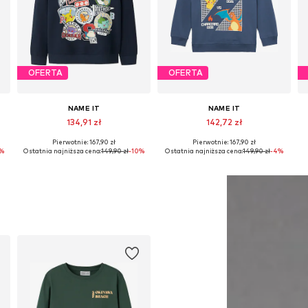
OFERTA
OFERTA
NAME IT
NAME IT
134,91 zł
142,72 zł
Pierwotnie: 167,90 zł
Pierwotnie: 167,90 zł
Dostępne w różnych rozmiarach
Dostępne rozmiary: 122-128, 134-140, 146-152, 158-164
0%
Ostatnia najniższa cena:
149,90 zł
-10%
Ostatnia najniższa cena:
149,90 zł
-4%
Dodaj do koszyka
Dodaj do koszyka