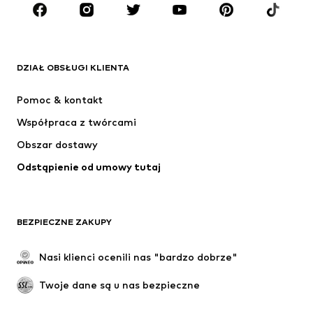
MARKI
ADIDAS ORIGINALS
Nike Sportswear
Next
ADIDAS SPORTSWEAR
DZIAŁ OBSŁUGI KLIENTA
NIKE
ADIDAS PERFORMANCE
Pomoc & kontakt
SUPERFIT
NAME IT
Współpraca z twórcami
Obszar dostawy
Odstąpienie od umowy tutaj
BEZPIECZNE ZAKUPY
Nasi klienci ocenili nas "bardzo dobrze"
Twoje dane są u nas bezpieczne