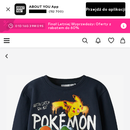
ABOUT YOU App
Przejdź do aplikacji
(152 700)
Finał Letniej Wyprzedaży: Oferty z
01
D
16
G
39
M
08
S
rabatem do 60%