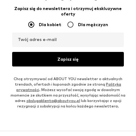
Zapisz się do newslettera i otrzymuj ekskluzywne
oferty
Dla kobiet
Dla mężczyzn
Twój adres e-mail
Zapisz się
Chcę otrzymywać od ABOUT YOU newsletter o aktualnych
trendach, ofertach i kuponach zgodnie ze stroną
Polityka
prywatności
. Możesz wycofać swoją zgodę w dowolnym
momencie ze skutkiem na przyszłość, wysyłając wiadomość na
adres
obslugaklienta@aboutyou.pl
lub korzystając z opcji
rezygnacji z subskrypcji na końcu każdego newslettera.