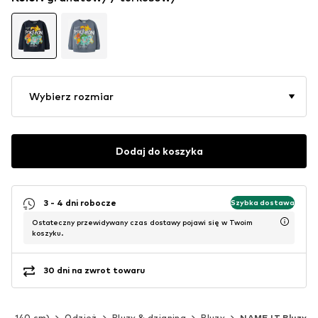
Wybierz rozmiar
Dodaj do koszyka
3 - 4 dni robocze
Szybka dostawa
Ostateczny przewidywany czas dostawy pojawi się w Twoim
koszyku.
30 dni na zwrot towaru
(92-140 cm)
Odzież
Bluzy & dzianina
Bluzy
NAME IT Bluzy