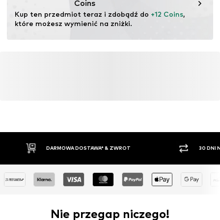
Coins
Kup ten przedmiot teraz i zdobądź do 
+12 Coins
, 
które możesz wymienić na zniżki.
DARMOWA DOSTAWA* & ZWROT
30 DNI
Nie przegap niczego!