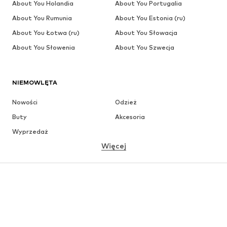
About You Holandia
About You Portugalia
About You Rumunia
About You Estonia (ru)
About You Łotwa (ru)
About You Słowacja
About You Słowenia
About You Szwecja
NIEMOWLĘTA
Nowości
Odzież
Buty
Akcesoria
Wyprzedaż
Więcej
DZIEWCZYNKI
Dzieci (92-140 cm)
Młodzież (140-176 cm)
CHŁOPCY
Dzieci (92-140 cm)
Młodzież (140-176 cm)