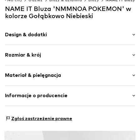
NAME IT Bluza 'NMMNOA POKEMON' w
kolorze Gołąbkowo Niebieski
Design & dodatki
Nadruk
Rozmiar & krój
Dres
Okrągły dekolt
Długość rękawa: Długi rękaw
Kołnierz ze ściągaczem
Materiał & pielęgnacja
Krój: Normalny krój
Ściągacz
Taśma na szyję
Materiał: 95% Bawełna, 5% Elastan
Informacje o producencie
Szwy w jednym odcieniu
Miękki w dotyku
Bestseller Textilhandels GmbH
Modering 1
Nr artykułu
NAIa0y3001000001
Zgłoś zastrzeżenie prawne
22457 Hamburg
DE
www.bestseller.com