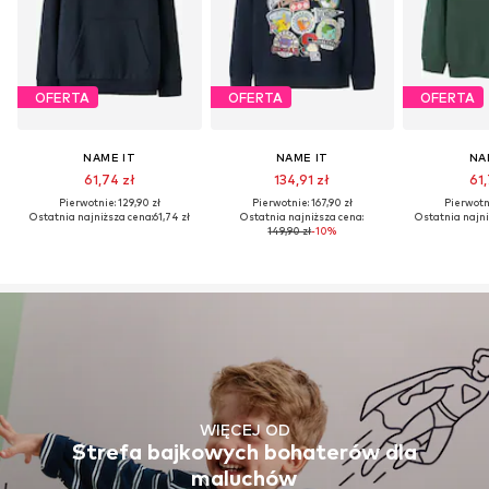
OFERTA
OFERTA
OFERTA
NAME IT
NAME IT
NA
61,74 zł
134,91 zł
61,
Pierwotnie: 129,90 zł
Pierwotnie: 167,90 zł
Pierwotni
Ostatnia najniższa cena:
61,74 zł
Ostatnia najniższa cena:
Ostatnia najni
149,90 zł
-10%
WIĘCEJ OD
Strefa bajkowych bohaterów dla
maluchów