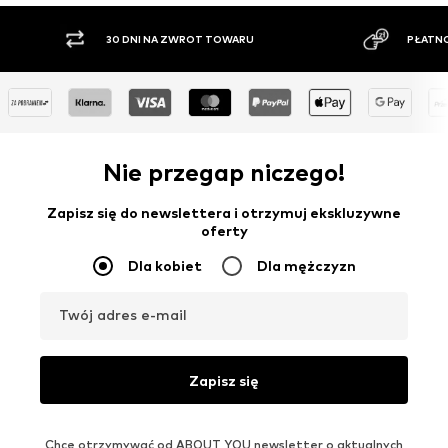
TOWARU
PŁATNOŚĆ ZA POBRANIEM
Nie przegap niczego!
Zapisz się do newslettera i otrzymuj ekskluzywne
oferty
Dla kobiet
Dla mężczyzn
Twój adres e-mail
Zapisz się
Chcę otrzymywać od ABOUT YOU newsletter o aktualnych