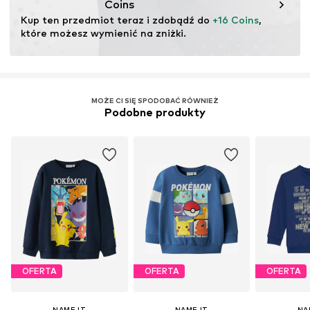
Coins
Kup ten przedmiot teraz i zdobądź do 
+16 Coins
, 
które możesz wymienić na zniżki.
MOŻE CI SIĘ SPODOBAĆ RÓWNIEŻ
Podobne produkty
OFERTA
OFERTA
OFERTA
NAME IT
NAME IT
NA