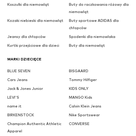
Koszulki dla niemowląt
Buty do raczkowania różowy dla
niemowląt
Kozaki niebieski dla niemowląt
Buty sportowe ADIDAS dla
chłopców
Jeansy dla chłopców
Spodenki dla niemowlaka
Kurtki przejściowe dla dzieci
Buty dla niemowląt
MARKI DZIECIĘCE
BLUE SEVEN
BISGAARD
Cars Jeans
Tommy Hilfiger
Jack & Jones Junior
KIDS ONLY
LEVI'S
MANGO Kids
name it
Calvin Klein Jeans
BIRKENSTOCK
Nike Sportswear
Champion Authentic Athletic
CONVERSE
Apparel