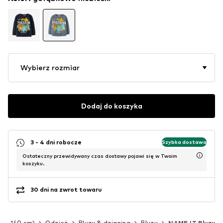
Wybierz rozmiar
Dodaj do koszyka
3 - 4 dni robocze
Szybka dostawa
Ostateczny przewidywany czas dostawy pojawi się w Twoim
koszyku.
30 dni na zwrot towaru
(92-140 cm)
Odzież
Bluzy & dzianina
Bluzy
NAME IT Bluzy