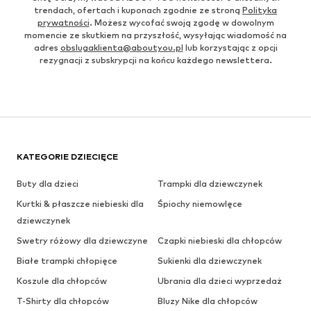
trendach, ofertach i kuponach zgodnie ze stroną
Polityka
prywatności
. Możesz wycofać swoją zgodę w dowolnym
momencie ze skutkiem na przyszłość, wysyłając wiadomość na
adres
obslugaklienta@aboutyou.pl
lub korzystając z opcji
rezygnacji z subskrypcji na końcu każdego newslettera.
KATEGORIE DZIECIĘCE
Buty dla dzieci
Trampki dla dziewczynek
Kurtki & płaszcze niebieski dla
Śpiochy niemowlęce
dziewczynek
Swetry różowy dla dziewczyne
Czapki niebieski dla chłopców
Białe trampki chłopięce
Sukienki dla dziewczynek
Koszule dla chłopców
Ubrania dla dzieci wyprzedaż
T-Shirty dla chłopców
Bluzy Nike dla chłopców