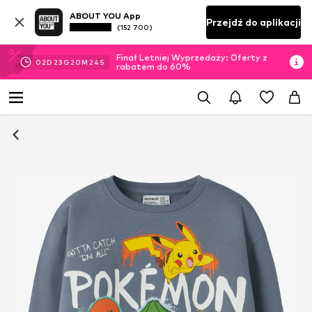
ABOUT YOU App
Przejdź do aplikacji
(152 700)
Finał Letniej Wyprzedaży: Oferty z
02
D
23
G
20
M
24
S
rabatem do 60%