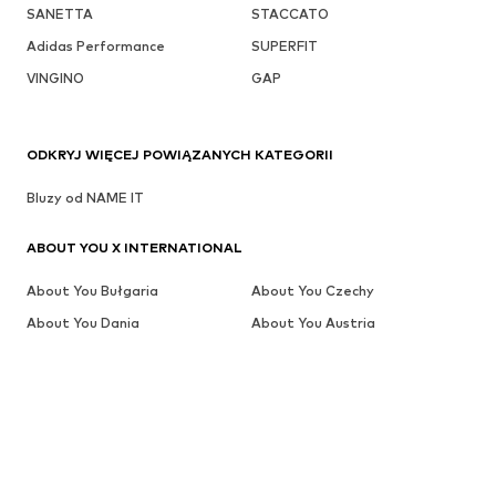
SANETTA
STACCATO
Adidas Performance
SUPERFIT
VINGINO
GAP
ODKRYJ WIĘCEJ POWIĄZANYCH KATEGORII
Bluzy od NAME IT
ABOUT YOU X INTERNATIONAL
About You Bułgaria
About You Czechy
About You Dania
About You Austria
About You Szwajcaria
About You Niemcy
About You Cypr
About You Grecja
About You Szwajcaria (en)
About You Niemcy (ang)
About You Holandia (de)
About You Global (ang)
About You Hiszpania
About You Global (es)