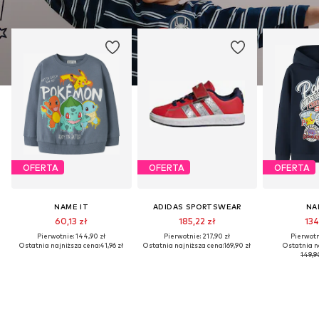
OFERTA
OFERTA
OFERTA
NAME IT
ADIDAS SPORTSWEAR
NA
60,13 zł
185,22 zł
134
Pierwotnie: 144,90 zł
Pierwotnie: 217,90 zł
Pierwotni
Ostatnia najniższa cena:
41,96 zł
Ostatnia najniższa cena:
169,90 zł
Ostatnia n
149,9