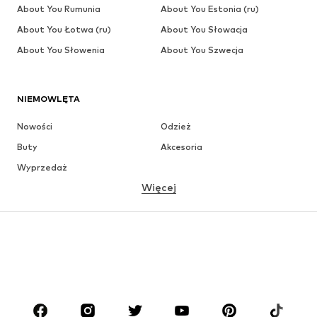
About You Rumunia
About You Estonia (ru)
About You Łotwa (ru)
About You Słowacja
About You Słowenia
About You Szwecja
NIEMOWLĘTA
Nowości
Odzież
Buty
Akcesoria
Wyprzedaż
Więcej
DZIEWCZYNKI
Dzieci (92-140 cm)
Młodzież (140-176 cm)
CHŁOPCY
Dzieci (92-140 cm)
Młodzież (140-176 cm)