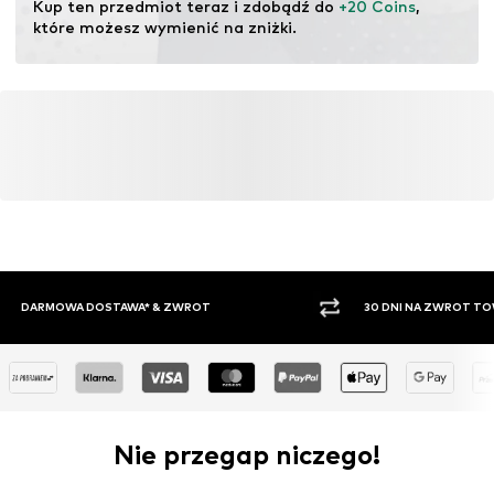
Kup ten przedmiot teraz i zdobądź do 
+20 Coins
, 
zapotrzebowanie na surowce, uniknąć odpadów i chronić
które możesz wymienić na zniżki.
zasoby naturalne.
Więcej
30 DNI NA ZWROT TOWARU
PŁATNO
Nie przegap niczego!