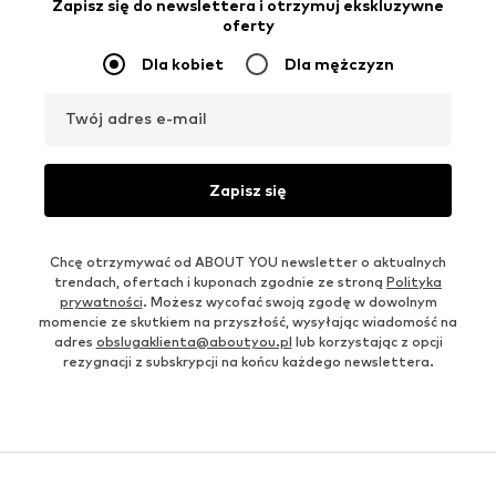
Zapisz się do newslettera i otrzymuj ekskluzywne
oferty
Dla kobiet
Dla mężczyzn
Twój adres e-mail
Zapisz się
Chcę otrzymywać od ABOUT YOU newsletter o aktualnych
trendach, ofertach i kuponach zgodnie ze stroną
Polityka
prywatności
. Możesz wycofać swoją zgodę w dowolnym
momencie ze skutkiem na przyszłość, wysyłając wiadomość na
adres
obslugaklienta@aboutyou.pl
lub korzystając z opcji
rezygnacji z subskrypcji na końcu każdego newslettera.