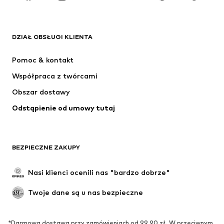
MARKI
ADIDAS ORIGINALS
Nike Sportswear
Next
ADIDAS SPORTSWEAR
DZIAŁ OBSŁUGI KLIENTA
NIKE
Jordan
Pomoc & kontakt
ADIDAS PERFORMANCE
SUPERFIT
Współpraca z twórcami
Obszar dostawy
Odstąpienie od umowy tutaj
BEZPIECZNE ZAKUPY
Nasi klienci ocenili nas "bardzo dobrze"
Twoje dane są u nas bezpieczne
*Darmowa dostawa przy zamówieniach od 99,90 zł. W przeciwnym