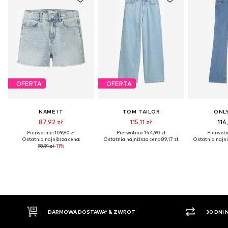
OFERTA
OFERTA
NAME IT
TOM TAILOR
ONLY
87,92 zł
115,11 zł
114
Pierwotnie: 109,90 zł
Pierwotnie: 144,90 zł
Pierwotni
Ostatnia najniższa cena:
Ostatnia najniższa cena:
89,17 zł
Ostatnia najni
98,91 zł
-11%
WA* & ZWROT
30 DNI NA ZWROT TOWARU