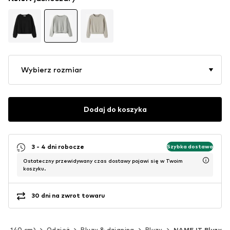
Wybierz rozmiar
Dodaj do koszyka
3 - 4 dni robocze
Szybka dostawa
Ostateczny przewidywany czas dostawy pojawi się w Twoim
koszyku.
30 dni na zwrot towaru
(92-140 cm)
Odzież
Bluzy & dzianina
Bluzy
NAME IT Bluzy