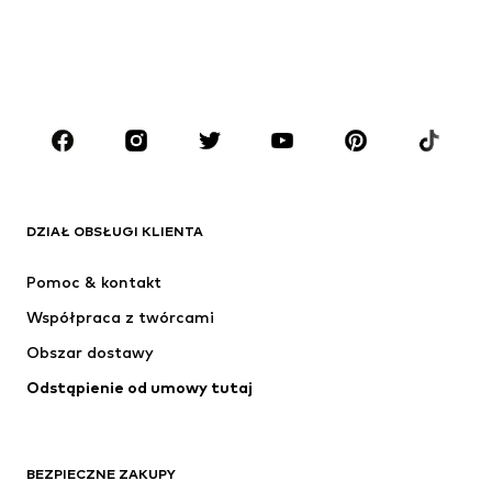
Dzieci (92-140 cm)
Młodzież (140-176 cm)
CHŁOPCY
Dzieci (92-140 cm)
Młodzież (140-176 cm)
MARKI
ADIDAS ORIGINALS
Nike Sportswear
Next
ADIDAS SPORTSWEAR
DZIAŁ OBSŁUGI KLIENTA
NIKE
ADIDAS PERFORMANCE
Pomoc & kontakt
SUPERFIT
NAME IT
Współpraca z twórcami
Obszar dostawy
Odstąpienie od umowy tutaj
BEZPIECZNE ZAKUPY