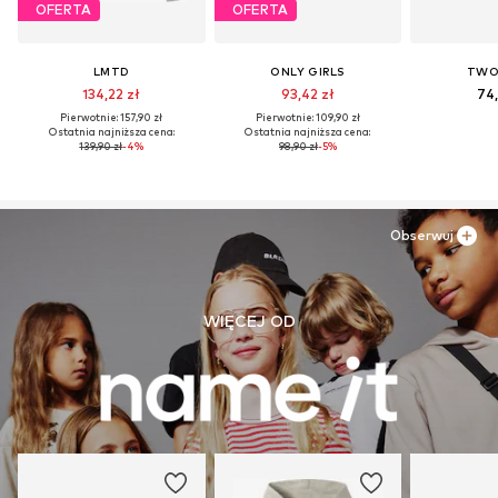
OFERTA
OFERTA
LMTD
ONLY GIRLS
TWO
134,22 zł
93,42 zł
74,
Pierwotnie: 157,90 zł
Pierwotnie: 109,90 zł
Ostatnia najniższa cena:
Ostatnia najniższa cena:
139,90 zł
-4%
98,90 zł
-5%
Obserwuj
WIĘCEJ OD