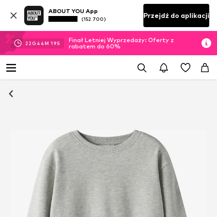
ABOUT YOU App
Przejdź do aplikacji
(152 700)
Finał Letniej Wyprzedaży: Oferty z
22
G
44
M
18
S
rabatem do 60%