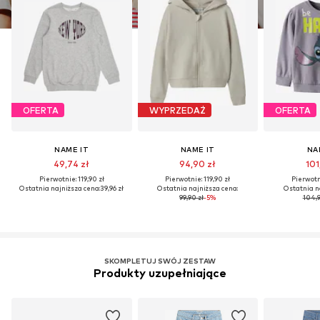
OFERTA
WYPRZEDAŻ
OFERTA
NAME IT
NAME IT
NA
49,74 zł
94,90 zł
101
Pierwotnie: 119,90 zł
Pierwotnie: 119,90 zł
Pierwotni
Ostatnia najniższa cena:
39,96 zł
Ostatnia najniższa cena:
Ostatnia n
99,90 zł
-5%
104,9
SKOMPLETUJ SWÓJ ZESTAW
Produkty uzupełniające