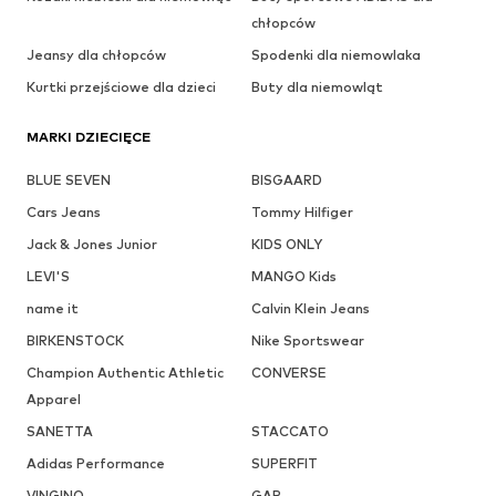
chłopców
Jeansy dla chłopców
Spodenki dla niemowlaka
Kurtki przejściowe dla dzieci
Buty dla niemowląt
MARKI DZIECIĘCE
BLUE SEVEN
BISGAARD
Cars Jeans
Tommy Hilfiger
Jack & Jones Junior
KIDS ONLY
LEVI'S
MANGO Kids
name it
Calvin Klein Jeans
BIRKENSTOCK
Nike Sportswear
Champion Authentic Athletic
CONVERSE
Apparel
SANETTA
STACCATO
Adidas Performance
SUPERFIT
VINGINO
GAP