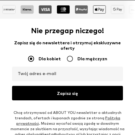
Nie przegap niczego!
Zapisz się do newslettera i otrzymuj ekskluzywne
oferty
Dla kobiet
Dla mężczyzn
Twój adres e-mail
Zapisz się
Chcę otrzymywać od ABOUT YOU newsletter o aktualnych
trendach, ofertach i kuponach zgodnie ze stroną
Polityka
prywatności
. Możesz wycofać swoją zgodę w dowolnym
momencie ze skutkiem na przyszłość, wysyłając wiadomość na
adres
obslugaklienta@aboutyou.pl
lub korzystając z opcji