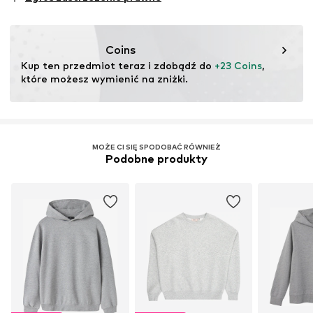
testu
Ten produkt zawiera materiały organiczne, których
uprawa ma na celu zachowanie zdrowia gleby i
Coins
ekosystemów poprzez rolnictwo ekologiczne poprzez
Kup ten przedmiot teraz i zdobądź do 
+23 Coins
, 
rezygnację z modyfikacji genetycznych oraz ograniczenie
które możesz wymienić na zniżki.
zużycia wody i nawozów chemicznych.
Więcej
MOŻE CI SIĘ SPODOBAĆ RÓWNIEŻ
Podobne produkty