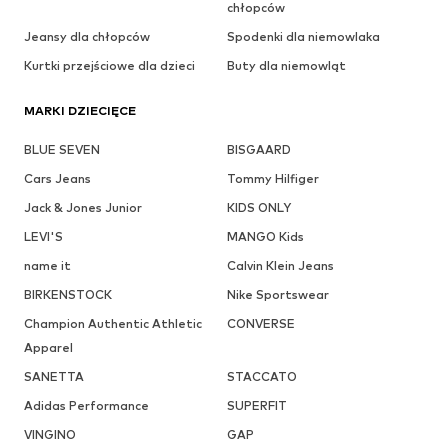
chłopców
Jeansy dla chłopców
Spodenki dla niemowlaka
Kurtki przejściowe dla dzieci
Buty dla niemowląt
MARKI DZIECIĘCE
BLUE SEVEN
BISGAARD
Cars Jeans
Tommy Hilfiger
Jack & Jones Junior
KIDS ONLY
LEVI'S
MANGO Kids
name it
Calvin Klein Jeans
BIRKENSTOCK
Nike Sportswear
Champion Authentic Athletic
CONVERSE
Apparel
SANETTA
STACCATO
Adidas Performance
SUPERFIT
VINGINO
GAP