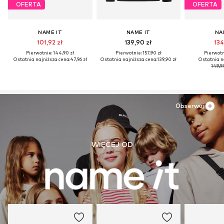
OFERTA
OFERTA
NAME IT
NAME IT
NA
101,92 zł
139,90 zł
134
Pierwotnie: 144,90 zł
Pierwotnie: 157,90 zł
Pierwotni
Ostatnia najniższa cena:
47,96 zł
Ostatnia najniższa cena:
139,90 zł
Ostatnia n
149,9
Obserwuj
WIĘCEJ OD