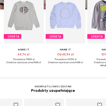
OFERTA
OFERTA
OFERTA
NAME IT
NAME IT
NA
49,74 zł
Od 65,94 zł
101
Pierwotnie: 119,90 zł
Pierwotnie: 157,90 zł
Pierwotni
Ostatnia najniższa cena:
39,96 zł
Ostatnia najniższa cena:
49,96 zł
Ostatnia n
104,9
SKOMPLETUJ SWÓJ ZESTAW
Produkty uzupełniające