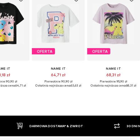
OFERTA
OFERTA
ME IT
NAME IT
NAME IT
,18 zł
64,71 zł
68,31 zł
nie: 90,90 zł
Pierwotnie: 90,90 zł
Pierwotnie: 95,90 zł
iższa cena:
64,71 zł
Ostatnia najniższa cena:
63,63 zł
Ostatnia najniższa cena:
68,31 zł
T
30 DNI NA ZWROT TOWARU