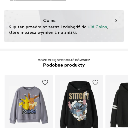
testu
Ten produkt zawiera materiały pochodzące z recyklingu
(pre- lub postkonsumenckie). Korzystanie z materiałów
Coins
pochodzących z recyklingu może zmniejszyć
Kup ten przedmiot teraz i zdobądź do 
+16 Coins
, 
zapotrzebowanie na surowce, uniknąć odpadów i chronić
które możesz wymienić na zniżki.
zasoby naturalne.
Więcej
MOŻE CI SIĘ SPODOBAĆ RÓWNIEŻ
Podobne produkty