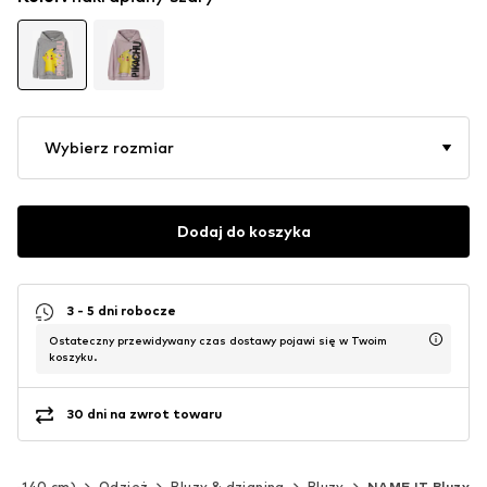
Wybierz rozmiar
Dodaj do koszyka
3 - 5 dni robocze
Ostateczny przewidywany czas dostawy pojawi się w Twoim
koszyku.
30 dni na zwrot towaru
(92-140 cm)
Odzież
Bluzy & dzianina
Bluzy
NAME IT Bluzy