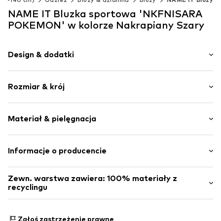
NAME IT Bluzka sportowa 'NKFNISARA
POKEMON' w kolorze Nakrapiany Szary
Design & dodatki
Nadruk
Rozmiar & krój
Dres
Z kapturem
Długość rękawa: Długi rękaw
Proste zakończenie
Materiał & pielęgnacja
Długość: Długość normalna
Ściągacz
Krój: Luźny krój
Szwy w jednym odcieniu
Materiał: 60% Bawełna, 40% Poliester - PES (z
Informacje o producencie
Miękki w dotyku
recyclingu)
Nr artykułu
NAIa0xx001000001
Bestseller Textilhandels GmbH
Zewn. warstwa zawiera: 100% materiały z
Modering 1
recyclingu
22457 Hamburg
DE
Wykonane z:
Poliester z recyklingu
www.bestseller.com
Dowód:
Deklaracja dostawcy dotycząca niezależnego
Zgłoś zastrzeżenie prawne