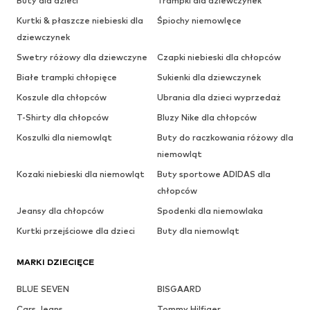
Buty dla dzieci
Trampki dla dziewczynek
Kurtki & płaszcze niebieski dla
Śpiochy niemowlęce
dziewczynek
Swetry różowy dla dziewczyne
Czapki niebieski dla chłopców
Białe trampki chłopięce
Sukienki dla dziewczynek
Koszule dla chłopców
Ubrania dla dzieci wyprzedaż
T-Shirty dla chłopców
Bluzy Nike dla chłopców
Koszulki dla niemowląt
Buty do raczkowania różowy dla
niemowląt
Kozaki niebieski dla niemowląt
Buty sportowe ADIDAS dla
chłopców
Jeansy dla chłopców
Spodenki dla niemowlaka
Kurtki przejściowe dla dzieci
Buty dla niemowląt
MARKI DZIECIĘCE
BLUE SEVEN
BISGAARD
Cars Jeans
Tommy Hilfiger