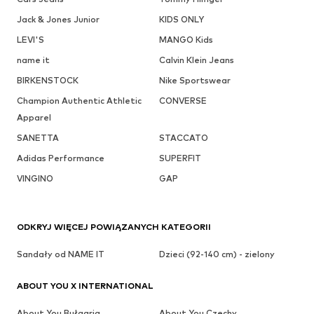
Jack & Jones Junior
KIDS ONLY
LEVI'S
MANGO Kids
name it
Calvin Klein Jeans
BIRKENSTOCK
Nike Sportswear
Champion Authentic Athletic
CONVERSE
Apparel
SANETTA
STACCATO
Adidas Performance
SUPERFIT
VINGINO
GAP
ODKRYJ WIĘCEJ POWIĄZANYCH KATEGORII
Sandały od NAME IT
Dzieci (92-140 cm) - zielony
ABOUT YOU X INTERNATIONAL
About You Bułgaria
About You Czechy