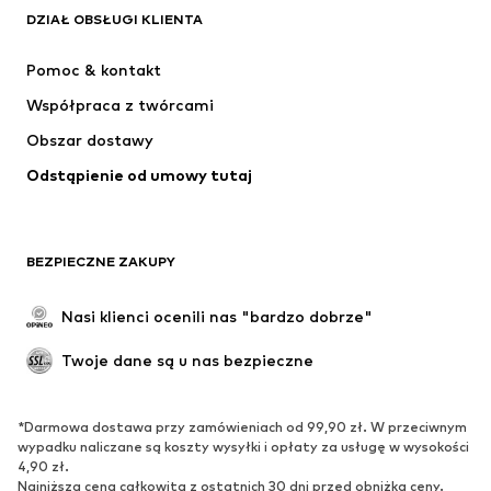
Next
ADIDAS SPORTSWEAR
DZIAŁ OBSŁUGI KLIENTA
NIKE
Jordan
Pomoc & kontakt
ADIDAS PERFORMANCE
SUPERFIT
Współpraca z twórcami
Obszar dostawy
Odstąpienie od umowy tutaj
BEZPIECZNE ZAKUPY
Nasi klienci ocenili nas "bardzo dobrze"
Twoje dane są u nas bezpieczne
*Darmowa dostawa przy zamówieniach od 99,90 zł. W przeciwnym
wypadku naliczane są koszty wysyłki i opłaty za usługę w wysokości
4,90 zł.
Najniższa cena całkowita z ostatnich 30 dni przed obniżką ceny.