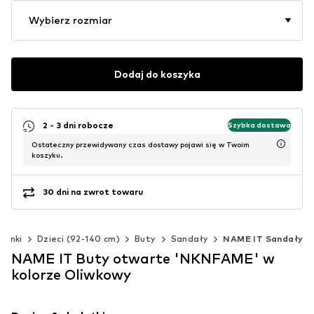
Wybierz rozmiar
Dodaj do koszyka
2 - 3 dni robocze
Szybka dostawa
Ostateczny przewidywany czas dostawy pojawi się w Twoim
koszyku.
30 dni na zwrot towaru
zynki
Dzieci (92-140 cm)
Buty
Sandały
NAME IT Sandały
NAME IT Buty otwarte 'NKNFAME' w
kolorze Oliwkowy