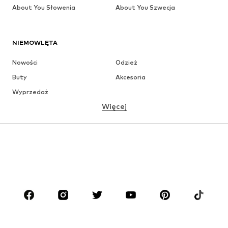
About You Słowenia
About You Szwecja
NIEMOWLĘTA
Nowości
Odzież
Buty
Akcesoria
Wyprzedaż
Więcej
DZIEWCZYNKI
Dzieci (92-140 cm)
Młodzież (140-176 cm)
CHŁOPCY
Dzieci (92-140 cm)
Młodzież (140-176 cm)
MARKI
ADIDAS ORIGINALS
Nike Sportswear