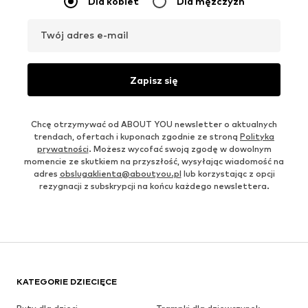
Dla kobiet
Dla mężczyzn
Twój adres e-mail
Zapisz się
Chcę otrzymywać od ABOUT YOU newsletter o aktualnych
trendach, ofertach i kuponach zgodnie ze stroną
Polityka
prywatności
. Możesz wycofać swoją zgodę w dowolnym
momencie ze skutkiem na przyszłość, wysyłając wiadomość na
adres
obslugaklienta@aboutyou.pl
lub korzystając z opcji
rezygnacji z subskrypcji na końcu każdego newslettera.
KATEGORIE DZIECIĘCE