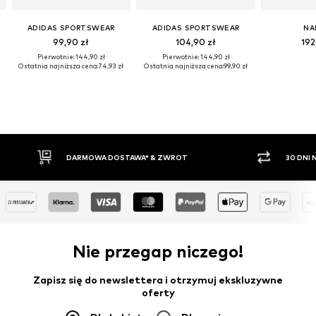
ADIDAS SPORTSWEAR
ADIDAS SPORTSWEAR
NA
99,90 zł
104,90 zł
192
Pierwotnie: 144,90 zł
Pierwotnie: 144,90 zł
Ostatnia najniższa cena:
74,93 zł
Ostatnia najniższa cena:
99,90 zł
DARMOWA DOSTAWA* & ZWROT
30 DNI NA ZWRO
Nie przegap niczego!
Zapisz się do newslettera i otrzymuj ekskluzywne
oferty