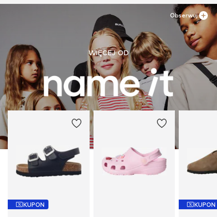
Obserwuj
WIĘCEJ OD
KUPON
KUPON