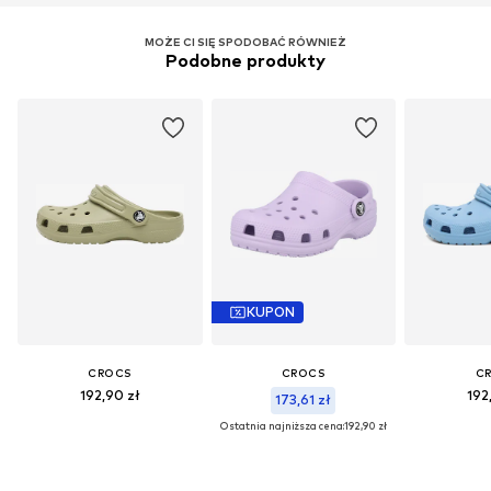
MOŻE CI SIĘ SPODOBAĆ RÓWNIEŻ
Podobne produkty
KUPON
CROCS
CROCS
C
192,90 zł
192
173,61 zł
Ostatnia najniższa cena:
192,90 zł