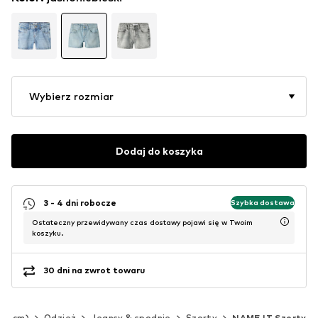
Wybierz rozmiar
Dodaj do koszyka
3 - 4 dni robocze
Szybka dostawa
Ostateczny przewidywany czas dostawy pojawi się w Twoim
koszyku.
30 dni na zwrot towaru
140 cm)
Odzież
Jeansy & spodnie
Szorty
NAME IT Szorty