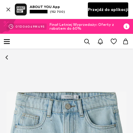
ABOUT YOU App
Przejdź do aplikacji
(152 700)
Finał Letniej Wyprzedaży: Oferty z
01
D
06
G
49
M
48
S
rabatem do 60%