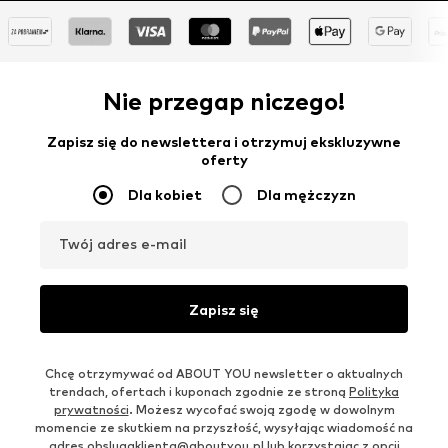
Nie przegap niczego!
Zapisz się do newslettera i otrzymuj ekskluzywne
oferty
Dla kobiet
Dla mężczyzn
Twój adres e-mail
Zapisz się
Chcę otrzymywać od ABOUT YOU newsletter o aktualnych
trendach, ofertach i kuponach zgodnie ze stroną
Polityka
prywatności
. Możesz wycofać swoją zgodę w dowolnym
momencie ze skutkiem na przyszłość, wysyłając wiadomość na
adres
obslugaklienta@aboutyou.pl
lub korzystając z opcji