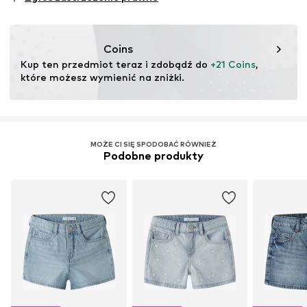
testu
Ten produkt zawiera materiały pochodzące z recyklingu
(pre- lub postkonsumenckie). Korzystanie z materiałów
Coins
pochodzących z recyklingu może zmniejszyć
Kup ten przedmiot teraz i zdobądź do 
+21 Coins
, 
zapotrzebowanie na surowce, uniknąć odpadów i chronić
które możesz wymienić na zniżki.
zasoby naturalne.
Więcej
MOŻE CI SIĘ SPODOBAĆ RÓWNIEŻ
Podobne produkty