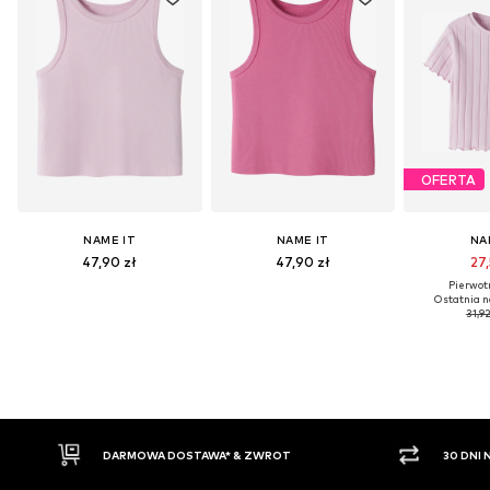
OFERTA
NAME IT
NAME IT
NA
47,90 zł
47,90 zł
27,
Pierwotn
Ostatnia n
31,92
30 DNI NA ZWROT TOWARU
PŁ