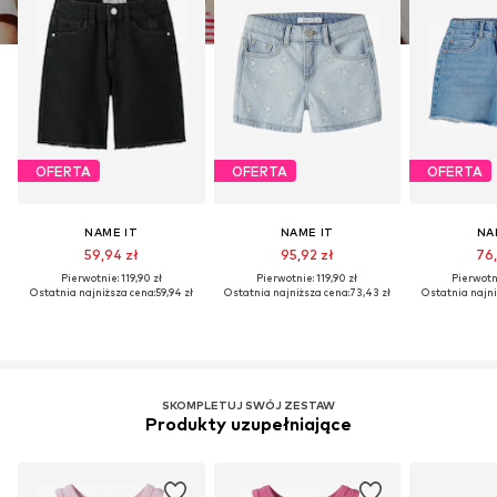
OFERTA
OFERTA
OFERTA
NAME IT
NAME IT
NA
59,94 zł
95,92 zł
76,
Pierwotnie: 119,90 zł
Pierwotnie: 119,90 zł
Pierwotni
Ostatnia najniższa cena:
59,94 zł
Ostatnia najniższa cena:
73,43 zł
Ostatnia najni
SKOMPLETUJ SWÓJ ZESTAW
Produkty uzupełniające