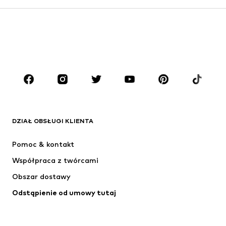
Dzieci (92-140 cm)
Młodzież (140-176 cm)
CHŁOPCY
Dzieci (92-140 cm)
Młodzież (140-176 cm)
MARKI
ADIDAS ORIGINALS
Nike Sportswear
Next
ADIDAS SPORTSWEAR
DZIAŁ OBSŁUGI KLIENTA
NIKE
ADIDAS PERFORMANCE
Pomoc & kontakt
SUPERFIT
NAME IT
Współpraca z twórcami
Obszar dostawy
Odstąpienie od umowy tutaj