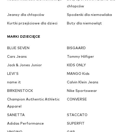
chłopców
Jeansy dla chłopców
Spodenki dla niemowlaka
Kurtki przejściowe dla dzieci
Buty dla niemowląt
MARKI DZIECIĘCE
BLUE SEVEN
BISGAARD
Cars Jeans
Tommy Hilfiger
Jack & Jones Junior
KIDS ONLY
LEVI'S
MANGO Kids
name it
Calvin Klein Jeans
BIRKENSTOCK
Nike Sportswear
Champion Authentic Athletic
CONVERSE
Apparel
SANETTA
STACCATO
Adidas Performance
SUPERFIT
VINGINO
GAP