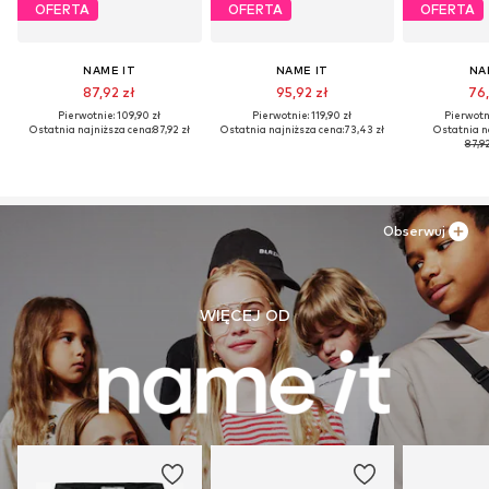
OFERTA
OFERTA
OFERTA
NAME IT
NAME IT
NA
87,92 zł
95,92 zł
76,
Pierwotnie: 109,90 zł
Pierwotnie: 119,90 zł
Pierwotni
Ostatnia najniższa cena:
87,92 zł
Ostatnia najniższa cena:
73,43 zł
Ostatnia n
87,92
Obserwuj
WIĘCEJ OD