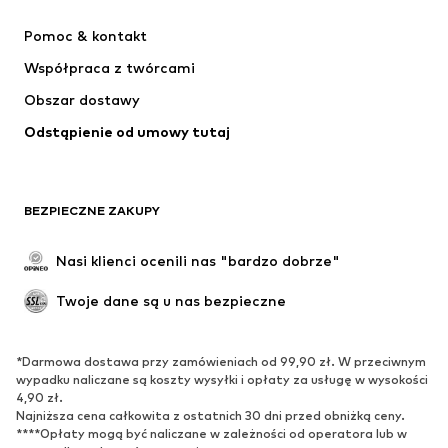
NIKE
Jordan
Pomoc & kontakt
ADIDAS PERFORMANCE
SUPERFIT
Współpraca z twórcami
Obszar dostawy
Odstąpienie od umowy tutaj
BEZPIECZNE ZAKUPY
Nasi klienci ocenili nas "bardzo dobrze"
Twoje dane są u nas bezpieczne
*Darmowa dostawa przy zamówieniach od 99,90 zł. W przeciwnym
wypadku naliczane są koszty wysyłki i opłaty za usługę w wysokości
4,90 zł.
Najniższa cena całkowita z ostatnich 30 dni przed obniżką ceny.
****Opłaty mogą być naliczane w zależności od operatora lub w