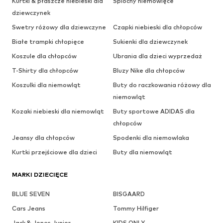
Kurtki & płaszcze niebieski dla
Śpiochy niemowlęce
dziewczynek
Swetry różowy dla dziewczyne
Czapki niebieski dla chłopców
Białe trampki chłopięce
Sukienki dla dziewczynek
Koszule dla chłopców
Ubrania dla dzieci wyprzedaż
T-Shirty dla chłopców
Bluzy Nike dla chłopców
Koszulki dla niemowląt
Buty do raczkowania różowy dla
niemowląt
Kozaki niebieski dla niemowląt
Buty sportowe ADIDAS dla
chłopców
Jeansy dla chłopców
Spodenki dla niemowlaka
Kurtki przejściowe dla dzieci
Buty dla niemowląt
MARKI DZIECIĘCE
BLUE SEVEN
BISGAARD
Cars Jeans
Tommy Hilfiger
Jack & Jones Junior
KIDS ONLY