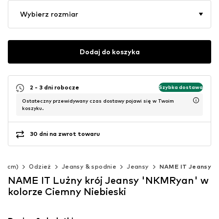
Wybierz rozmiar
Dodaj do koszyka
2 - 3 dni robocze
Szybka dostawa
Ostateczny przewidywany czas dostawy pojawi się w Twoim
koszyku.
30 dni na zwrot towaru
40 cm)
Odzież
Jeansy & spodnie
Jeansy
NAME IT Jeansy
NAME IT Lużny krój Jeansy 'NKMRyan' w
kolorze Ciemny Niebieski