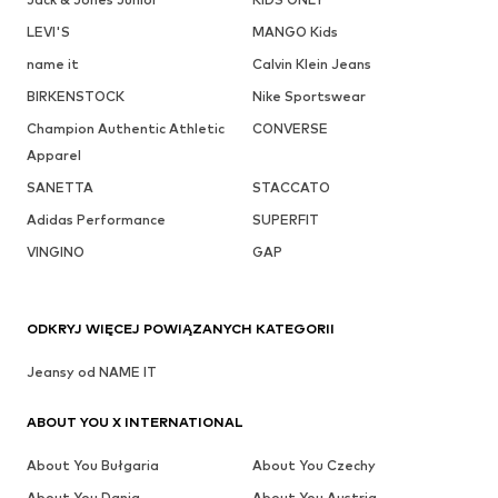
LEVI'S
MANGO Kids
name it
Calvin Klein Jeans
BIRKENSTOCK
Nike Sportswear
Champion Authentic Athletic
CONVERSE
Apparel
SANETTA
STACCATO
Adidas Performance
SUPERFIT
VINGINO
GAP
ODKRYJ WIĘCEJ POWIĄZANYCH KATEGORII
Jeansy od NAME IT
ABOUT YOU X INTERNATIONAL
About You Bułgaria
About You Czechy
About You Dania
About You Austria