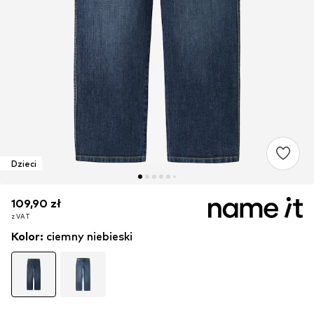
Dzieci
109,90 zł
109,90 zł
109,90 zł
z VAT
z VAT
z VAT
Kolor
:
ciemny niebieski