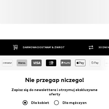
DARMOWA DOSTAWA* & ZWROT
30 DNI
Nie przegap niczego!
Zapisz się do newslettera i otrzymuj ekskluzywne
oferty
Dla kobiet
Dla mężczyzn