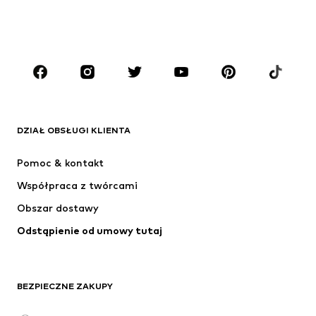
CHŁOPCY
Dzieci (92-140 cm)
Młodzież (140-176 cm)
MARKI
ADIDAS ORIGINALS
Nike Sportswear
Next
ADIDAS SPORTSWEAR
DZIAŁ OBSŁUGI KLIENTA
NIKE
ADIDAS PERFORMANCE
Pomoc & kontakt
Jordan
SUPERFIT
Współpraca z twórcami
Obszar dostawy
Odstąpienie od umowy tutaj
BEZPIECZNE ZAKUPY