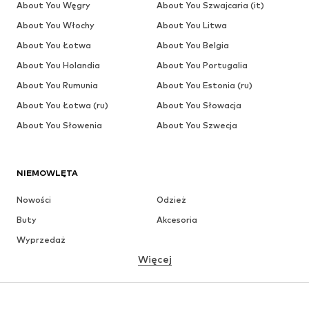
About You Węgry
About You Szwajcaria (it)
About You Włochy
About You Litwa
About You Łotwa
About You Belgia
About You Holandia
About You Portugalia
About You Rumunia
About You Estonia (ru)
About You Łotwa (ru)
About You Słowacja
About You Słowenia
About You Szwecja
NIEMOWLĘTA
Nowości
Odzież
Buty
Akcesoria
Wyprzedaż
Więcej
DZIEWCZYNKI
Dzieci (92-140 cm)
Młodzież (140-176 cm)