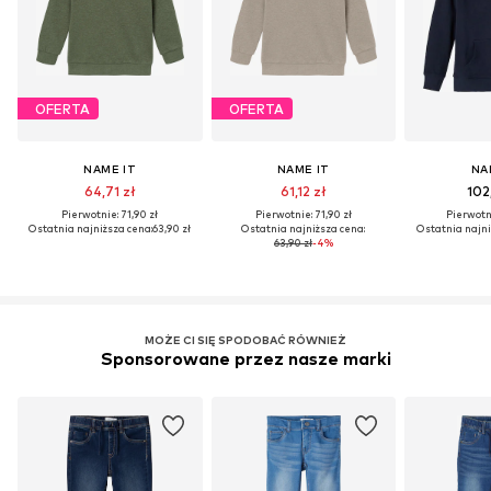
OFERTA
OFERTA
NAME IT
NAME IT
NA
64,71 zł
61,12 zł
102
Pierwotnie: 71,90 zł
Pierwotnie: 71,90 zł
Pierwotni
Ostatnia najniższa cena:
63,90 zł
Ostatnia najniższa cena:
Ostatnia najni
63,90 zł
-4%
MOŻE CI SIĘ SPODOBAĆ RÓWNIEŻ
Sponsorowane przez nasze marki