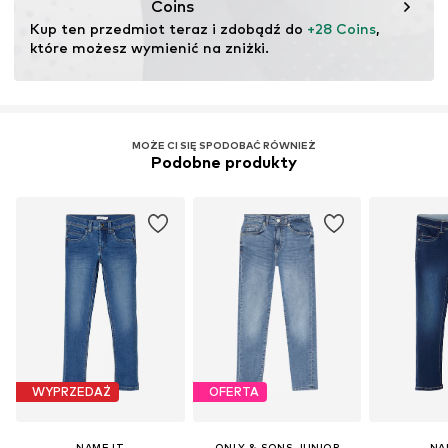
Coins
Kup ten przedmiot teraz i zdobądź do 
+28 Coins
, 
które możesz wymienić na zniżki.
MOŻE CI SIĘ SPODOBAĆ RÓWNIEŻ
Podobne produkty
WYPRZEDAŻ
OFERTA
NAME IT
ONLY & SONS JUNIOR
NA