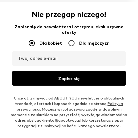
Nie przegap niczego!
Zapisz się do newslettera i otrzymuj ekskluzywne
oferty
Dla kobiet
Dla mężczyzn
Twój adres e-mail
Zapisz się
Chcę otrzymywać od ABOUT YOU newsletter o aktualnych
trendach, ofertach i kuponach zgodnie ze stroną
Polityka
prywatności
. Możesz wycofać swoją zgodę w dowolnym
momencie ze skutkiem na przyszłość, wysyłając wiadomość na
adres
obslugaklienta@aboutyou.pl
lub korzystając z opcji
rezygnacji z subskrypcji na końcu każdego newslettera.