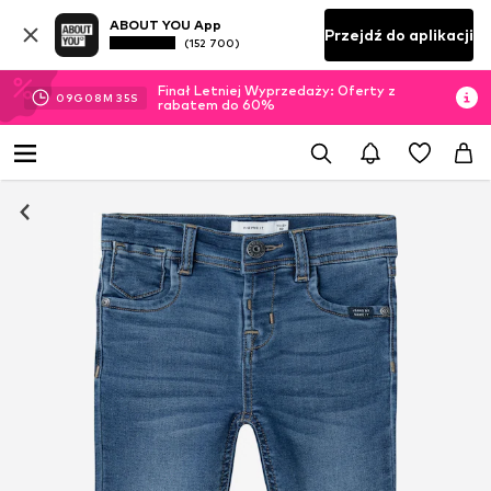
ABOUT YOU App
Przejdź do aplikacji
(152 700)
Finał Letniej Wyprzedaży: Oferty z
09
G
08
M
34
S
rabatem do 60%