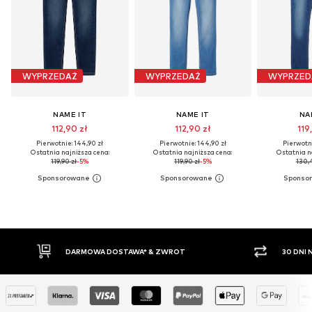
WYPRZEDAŻ
WYPRZEDAŻ
WYPRZED
NAME IT
NAME IT
NA
112,90 zł
112,90 zł
119
Pierwotnie: 144,90 zł
Pierwotnie: 144,90 zł
Pierwotni
Ostatnia najniższa cena:
Ostatnia najniższa cena:
Ostatnia n
119,90 zł
-5%
119,90 zł
-5%
130,4
WROT
30 DNI NA ZWROT TOWARU