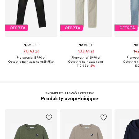
OFERTA
OFERTA
OFERTA
NAME IT
NAME IT
NA
70,43 zł
103,41 zł
142
Pierwotnie: 157,90 zł
Pierwotnie: 129,90 zł
Pierwotni
Ostatnia najniższa cena:
58,95 zł
Ostatnia najniższa cena:
Ostatnia n
110,42 zł
-6%
132
SKOMPLETUJ SWÓJ ZESTAW
Produkty uzupełniające