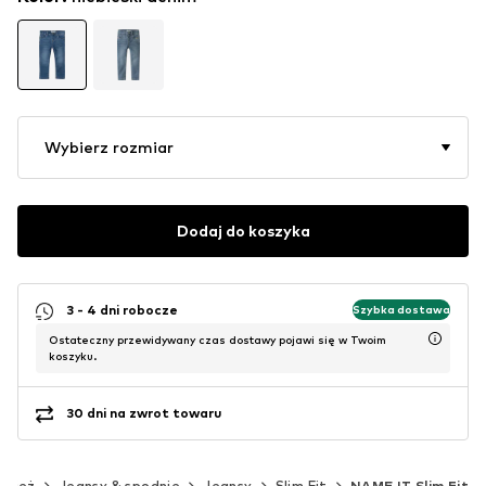
Wybierz rozmiar
Dodaj do koszyka
3 - 4 dni robocze
Szybka dostawa
Ostateczny przewidywany czas dostawy pojawi się w Twoim
koszyku.
30 dni na zwrot towaru
dzież
Jeansy & spodnie
Jeansy
Slim Fit
NAME IT Slim Fit