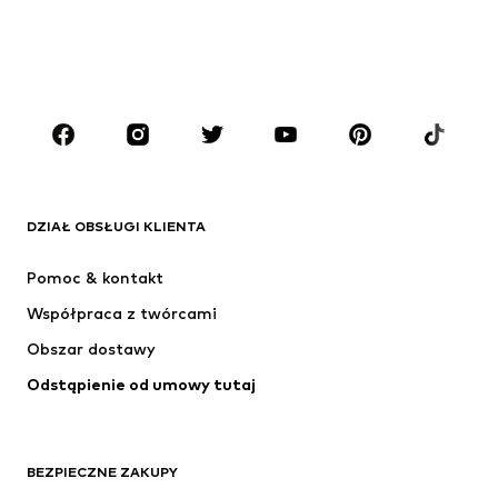
Dzieci (92-140 cm)
Młodzież (140-176 cm)
CHŁOPCY
Dzieci (92-140 cm)
Młodzież (140-176 cm)
MARKI
ADIDAS ORIGINALS
Nike Sportswear
Next
ADIDAS SPORTSWEAR
DZIAŁ OBSŁUGI KLIENTA
NIKE
ADIDAS PERFORMANCE
Pomoc & kontakt
Jordan
SUPERFIT
Współpraca z twórcami
Obszar dostawy
Odstąpienie od umowy tutaj
BEZPIECZNE ZAKUPY