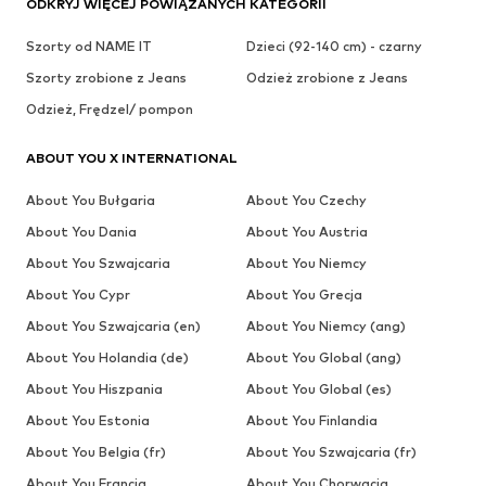
ODKRYJ WIĘCEJ POWIĄZANYCH KATEGORII
Szorty od NAME IT
Dzieci (92-140 cm) - czarny
Szorty zrobione z Jeans
Odzież zrobione z Jeans
Odzież, Frędzel/ pompon
ABOUT YOU X INTERNATIONAL
About You Bułgaria
About You Czechy
About You Dania
About You Austria
About You Szwajcaria
About You Niemcy
About You Cypr
About You Grecja
About You Szwajcaria (en)
About You Niemcy (ang)
About You Holandia (de)
About You Global (ang)
About You Hiszpania
About You Global (es)
About You Estonia
About You Finlandia
About You Belgia (fr)
About You Szwajcaria (fr)
About You Francja
About You Chorwacja