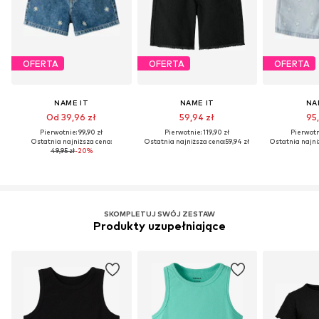
OFERTA
OFERTA
OFERTA
NAME IT
NAME IT
NA
Od 39,96 zł
59,94 zł
95,
Pierwotnie: 99,90 zł
Pierwotnie: 119,90 zł
Pierwotni
Ostatnia najniższa cena:
Ostatnia najniższa cena:
59,94 zł
Ostatnia najni
49,95 zł
-20%
SKOMPLETUJ SWÓJ ZESTAW
Produkty uzupełniające