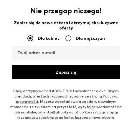
Nie przegap niczego!
Zapisz się do newslettera i otrzymuj ekskluzywne
oferty
Dla kobiet
Dla mężczyzn
Twój adres e-mail
Zapisz się
Chcę otrzymywać od ABOUT YOU newsletter o aktualnych
trendach, ofertach i kuponach zgodnie ze stroną
Polityka
prywatności
. Możesz wycofać swoją zgodę w dowolnym
momencie ze skutkiem na przyszłość, wysyłając wiadomość na
adres
obslugaklienta@aboutyou.pl
lub korzystając z opcji
rezygnacji z subskrypcji na końcu każdego newslettera.