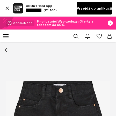
ABOUT YOU App
Przejdź do aplikacji
(152 700)
Finał Letniej Wyprzedaży: Oferty z
06
G
06
M
49
S
rabatem do 60%