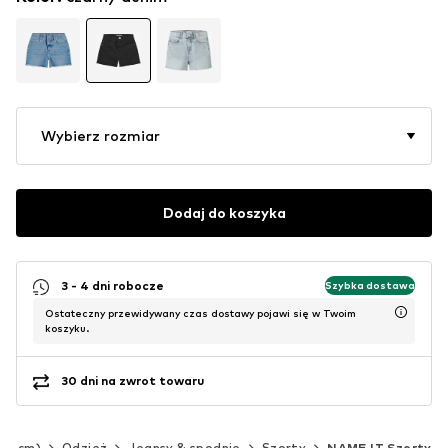
Wybierz rozmiar
Dodaj do koszyka
3 - 4 dni robocze
Szybka dostawa
Ostateczny przewidywany czas dostawy pojawi się w Twoim
koszyku.
30 dni na zwrot towaru
140 cm)
Odzież
Jeansy & spodnie
Szorty
NAME IT Szorty