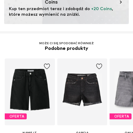
Coins
Kup ten przedmiot teraz i zdobądź do 
+20 Coins
, 
które możesz wymienić na zniżki.
MOŻE CI SIĘ SPODOBAĆ RÓWNIEŻ
Podobne produkty
OFERTA
OFERTA
NAME IT
GARCIA
ONLY