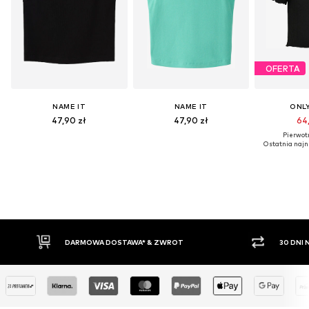
OFERTA
NAME IT
NAME IT
ONLY
47,90 zł
47,90 zł
64,
Pierwotn
Ostatnia najni
WROT
30 DNI NA ZWROT TOWARU