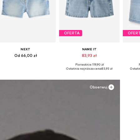
OFERTA
OFER
NEXT
NAME IT
Od 66,00 zł
83,93 zł
Pierwotnie: 119,90 zł
Dostępne w różnych rozmiarach
Dostępne w różnych rozmiarach
Dostępn
Ostatnia najniższa cena:
83,93 zł
Ostatn
Dodaj do koszyka
Dodaj do koszyka
Do
Obserwuj