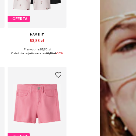
OFERTA
NAME IT
53,83 zł
Pierwotnie: 85,90 zł
Dostępne w różnych rozmiarach
Ostatnia najniższa cena:
60,13 zł
-10%
Dodaj do koszyka