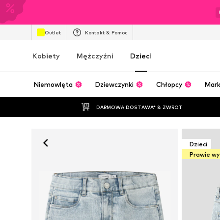
Outlet
Kontakt & Pomoc
Kobiety
Mężczyźni
Dzieci
Niemowlęta
Dziewczynki
Chłopcy
Mark
DARMOWA DOSTAWA* & ZWROT
Dzieci
Prawie w