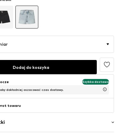
miar
Dodaj do koszyka
bocze
Szybka dostawa
 aby dokładniej oszacować czas dostawy.
wrot towaru
ki