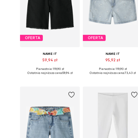
OFERTA
OFERTA
NAME IT
NAME IT
59,94 zł
95,92 zł
Pierwotnie: 119,90 zł
Pierwotnie: 119,90 zł
Dostępne w różnych rozmiarach
Dostępne w różnych rozmiarach
Ostatnia najniższa cena:
59,94 zł
Ostatnia najniższa cena:
73,43 zł
Dodaj do koszyka
Dodaj do koszyka