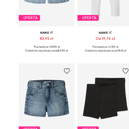
OFERTA
OFERTA
NAME IT
NAME IT
83,93 zł
Od 19,74 zł
Pierwotnie: 119,90 zł
Pierwotnie: 47,90 zł
Dostępne w różnych rozmiarach
Dostępne w różnych rozmiarach
Ostatnia najniższa cena:
83,93 zł
Ostatnia najniższa cena:
19,16 zł
Dodaj do koszyka
Dodaj do koszyka