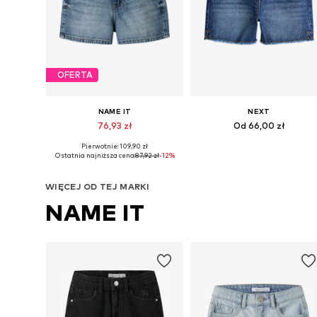
OFERTA
NAME IT
NEXT
76,93 zł
Od 66,00 zł
Pierwotnie: 109,90 zł
Dostępne w różnych rozmiarach
Dostępne w różnych rozmiarach
Ostatnia najniższa cena:
87,92 zł
-12%
Dodaj do koszyka
Dodaj do koszyka
WIĘCEJ OD TEJ MARKI
NAME IT