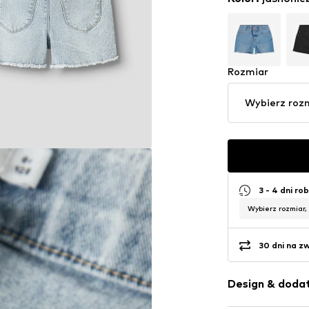
Rozmiar
Wybierz roz
3 - 4 dni ro
Wybierz rozmiar,
30 dni na z
Design & dodat