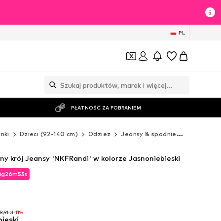
PL
PŁATNOŚĆ ZA POBRANIEM
nki
Dzieci (92-140 cm)
Odzież
Jeansy & spodnie
Szorty
y krój Jeansy 'NKFRandi' w kolorze Jasnoniebieski
8
g
26
m
53
s
8
g
26
m
53
s
8,91 zł
-11%
bieski
8,91 zł
-11%