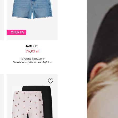
OFERTA
NAME IT
76,93 zł
Pierwotnie: 109,90 zł
Dostępne w różnych rozmiarach
Ostatnia najniższa cena:
76,93 zł
Dodaj do koszyka