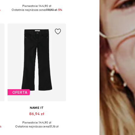
Pierwotnie: 144,90 zł
Dostępne w różnych rozmiarach
%
Ostatnia najniższa cena:
119,90 zł
-5%
Dodaj do koszyka
OFERTA
NAME IT
86,94 zł
Pierwotnie: 144,90 zł
Dostępne w różnych rozmiarach
%
Ostatnia najniższa cena:
51,16 zł
Dodaj do koszyka