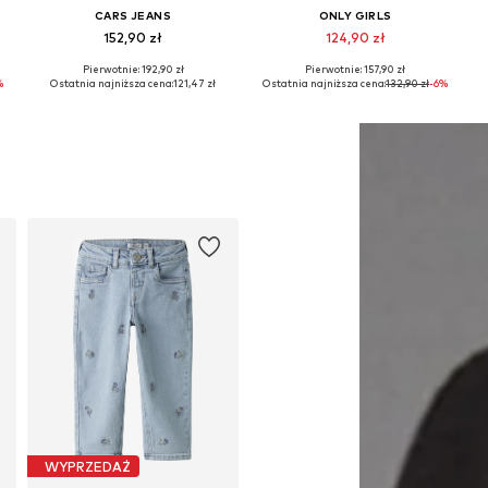
CARS JEANS
ONLY GIRLS
152,90 zł
124,90 zł
Pierwotnie: 192,90 zł
Pierwotnie: 157,90 zł
Dostępne w różnych rozmiarach
Dostępne w różnych rozmiarach
%
Ostatnia najniższa cena:
121,47 zł
Ostatnia najniższa cena:
132,90 zł
-6%
Dodaj do koszyka
Dodaj do koszyka
WYPRZEDAŻ