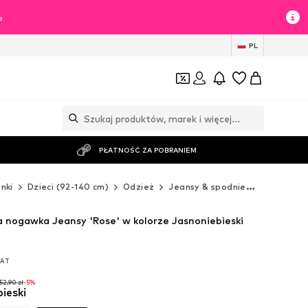
%
PL
PŁATNOŚĆ ZA POBRANIEM
nki
Dzieci (92-140 cm)
Odzież
Jeansy & spodnie
Jeansy
 nogawka Jeansy 'Rose' w kolorze Jasnoniebieski
VAT
VAT
52,90 zł
-5%
bieski
52,90 zł
-5%