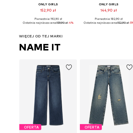
ONLY GIRLS
ONLY GIRLS
152,90 zł
144,90 zł
Pierwotnie: 192,90 zł
Pierwotnie: 182,90 zł
Dostępne w różnych rozmiarach
Dostępne w różnych rozmiarach
Ostatnia najniższa cena:
159,90 zł
-4%
Ostatnia najniższa cena:
152,90 zł
-5
Dodaj do koszyka
Dodaj do koszyka
WIĘCEJ OD TEJ MARKI
NAME IT
OFERTA
OFERTA