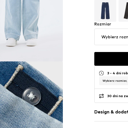
Rozmiar
Wybierz roz
3 - 4 dni ro
Wybierz rozmiar,
30 dni na z
Design & dodat
Jednolite kol