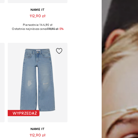
NAME IT
112,90 zł
Pierwotnie: 144,90 zł
Dostępne w różnych rozmiarach
Ostatnia najniższa cena:
119,90 zł
-5%
Dodaj do koszyka
WYPRZEDAŻ
NAME IT
112,90 zł