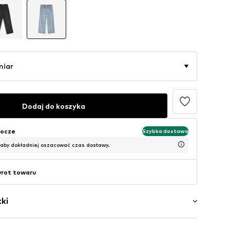
miar
Dodaj do koszyka
bocze
Szybka dostawa
 aby dokładniej oszacować czas dostawy.
wrot towaru
ki
ory