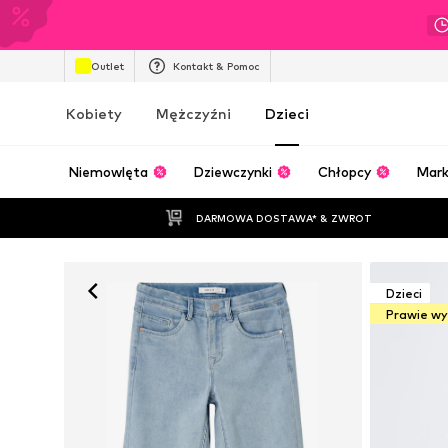
Outlet
Kontakt & Pomoc
Kobiety
Mężczyźni
Dzieci
Niemowlęta
Dziewczynki
Chłopcy
Mark
DARMOWA DOSTAWA* & ZWROT
Dzieci
Prawie w