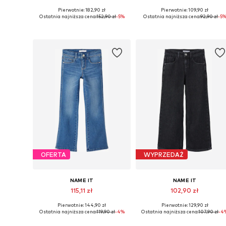
Pierwotnie: 182,90 zł
Pierwotnie: 109,90 zł
Dostępne w różnych rozmiarach
Dostępne w różnych rozmiarach
Ostatnia najniższa cena:
152,90 zł
-5%
Ostatnia najniższa cena:
92,90 zł
-5
Dodaj do koszyka
Dodaj do koszyka
OFERTA
WYPRZEDAŻ
NAME IT
NAME IT
115,11 zł
102,90 zł
Pierwotnie: 144,90 zł
Pierwotnie: 129,90 zł
Dostępne w różnych rozmiarach
Dostępne w różnych rozmiarach
Ostatnia najniższa cena:
119,90 zł
-4%
Ostatnia najniższa cena:
107,90 zł
-4
Dodaj do koszyka
Dodaj do koszyka