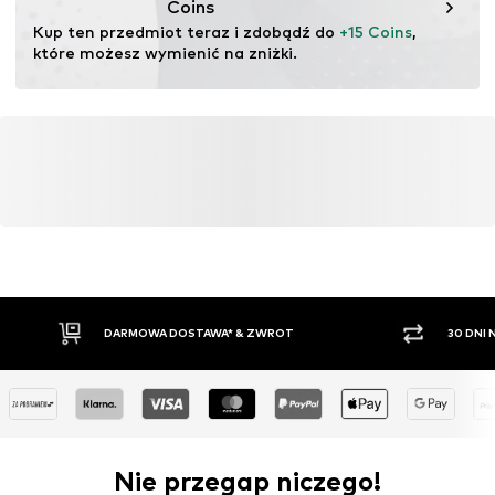
Coins
Kup ten przedmiot teraz i zdobądź do 
+15 Coins
, 
które możesz wymienić na zniżki.
DARMOWA DOSTAWA* & ZWROT
30 DNI
Nie przegap niczego!