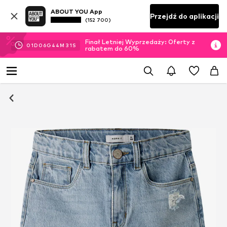
ABOUT YOU App
Przejdź do aplikacji
(152 700)
Finał Letniej Wyprzedaży: Oferty z
01
D
06
G
44
M
30
S
rabatem do 60%