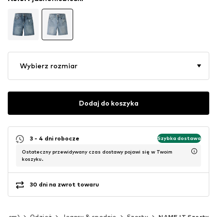
Wybierz rozmiar
Dodaj do koszyka
3 - 4 dni robocze
Szybka dostawa
Ostateczny przewidywany czas dostawy pojawi się w Twoim
koszyku.
30 dni na zwrot towaru
140 cm)
Odzież
Jeansy & spodnie
Szorty
NAME IT Szorty