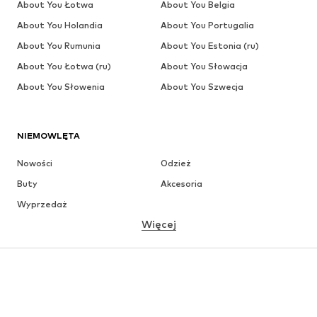
About You Łotwa
About You Belgia
About You Holandia
About You Portugalia
About You Rumunia
About You Estonia (ru)
About You Łotwa (ru)
About You Słowacja
About You Słowenia
About You Szwecja
NIEMOWLĘTA
Nowości
Odzież
Buty
Akcesoria
Wyprzedaż
Więcej
DZIEWCZYNKI
Dzieci (92-140 cm)
Młodzież (140-176 cm)
CHŁOPCY