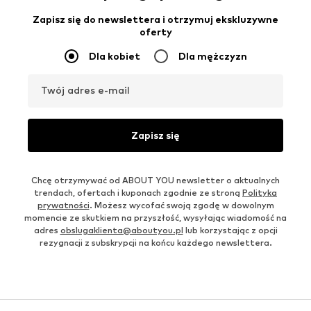
Zapisz się do newslettera i otrzymuj ekskluzywne
oferty
Dla kobiet
Dla mężczyzn
Twój adres e-mail
Zapisz się
Chcę otrzymywać od ABOUT YOU newsletter o aktualnych
trendach, ofertach i kuponach zgodnie ze stroną
Polityka
prywatności
. Możesz wycofać swoją zgodę w dowolnym
momencie ze skutkiem na przyszłość, wysyłając wiadomość na
adres
obslugaklienta@aboutyou.pl
lub korzystając z opcji
rezygnacji z subskrypcji na końcu każdego newslettera.