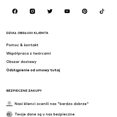
Dzieci (92-140 cm)
Młodzież (140-176 cm)
MARKI
ADIDAS ORIGINALS
Nike Sportswear
Next
ADIDAS SPORTSWEAR
DZIAŁ OBSŁUGI KLIENTA
NIKE
ADIDAS PERFORMANCE
Pomoc & kontakt
SUPERFIT
NAME IT
Współpraca z twórcami
Obszar dostawy
Odstąpienie od umowy tutaj
BEZPIECZNE ZAKUPY
Nasi klienci ocenili nas "bardzo dobrze"
Twoje dane są u nas bezpieczne