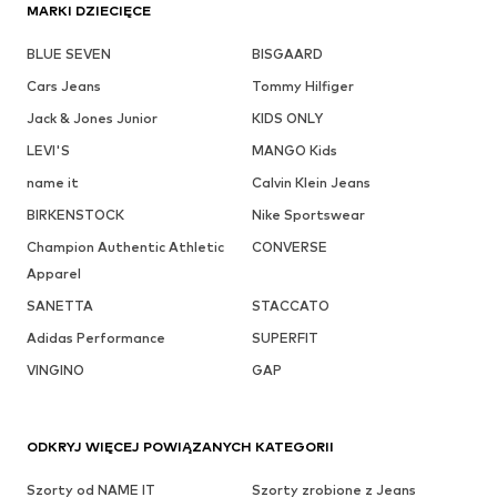
MARKI DZIECIĘCE
BLUE SEVEN
BISGAARD
Cars Jeans
Tommy Hilfiger
Jack & Jones Junior
KIDS ONLY
LEVI'S
MANGO Kids
name it
Calvin Klein Jeans
BIRKENSTOCK
Nike Sportswear
Champion Authentic Athletic
CONVERSE
Apparel
SANETTA
STACCATO
Adidas Performance
SUPERFIT
VINGINO
GAP
ODKRYJ WIĘCEJ POWIĄZANYCH KATEGORII
Szorty od NAME IT
Szorty zrobione z Jeans