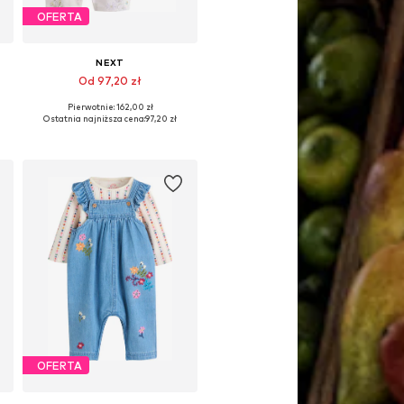
OFERTA
NEXT
Od 97,20 zł
Pierwotnie: 162,00 zł
 62, 68, 74, 80, 86, 92
Dostępne w różnych rozmiarach
Ostatnia najniższa cena:
97,20 zł
Dodaj do koszyka
OFERTA