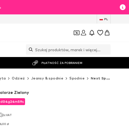
%
PL
PŁATNOŚĆ ZA POBRANIEM
ęta
Odzież
Jeansy & spodnie
Spodnie
Next Spodnie
olorze Zielony
2
d
04
g
24
m
57
s
2
d
04
g
24
m
57
s
z VAT
z VAT
6,00 zł
6,00 zł