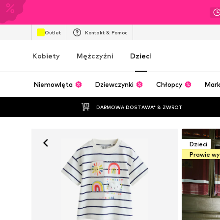
Outlet
Kontakt & Pomoc
Kobiety
Mężczyźni
Dzieci
Niemowlęta
Dziewczynki
Chłopcy
Mark
DARMOWA DOSTAWA* & ZWROT
Dzieci
Prawie w