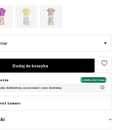
miar
Dodaj do koszyka
bocze
Szybka dostawa
 aby dokładniej oszacować czas dostawy.
wrot towaru
ki