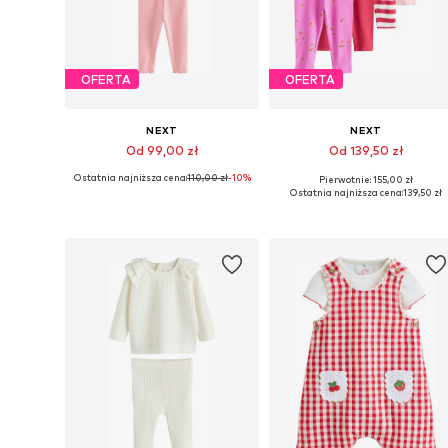
OFERTA
OFERTA
NEXT
NEXT
Od 99,00 zł
Od 139,50 zł
Ostatnia najniższa cena:
110,00 zł
-10%
Pierwotnie: 155,00 zł
Dostępne w różnych rozmiarach
Dostępne w różnych rozmiarach
Ostatnia najniższa cena:
139,50 zł
Dodaj do koszyka
Dodaj do koszyka