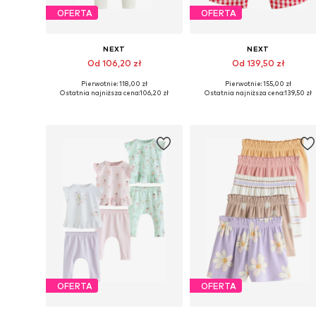
OFERTA
OFERTA
NEXT
NEXT
Od 106,20 zł
Od 139,50 zł
Pierwotnie: 118,00 zł
Pierwotnie: 155,00 zł
Dostępne w różnych rozmiarach
Dostępne rozmiary:
Ostatnia najniższa cena:
106,20 zł
Ostatnia najniższa cena:
139,50 zł
Dodaj do koszyka
Dodaj do koszyka
OFERTA
OFERTA