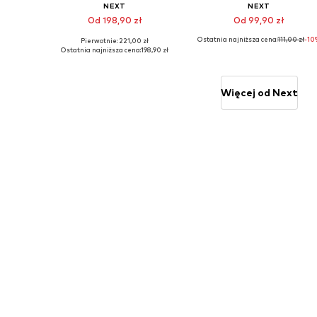
NEXT
NEXT
Od 198,90 zł
Od 99,90 zł
Ostatnia najniższa cena:
111,00 zł
-10
Pierwotnie: 221,00 zł
Dostępne w różnych rozmiarach
Dostępne w różnych rozmiarach
Ostatnia najniższa cena:
198,90 zł
Dodaj do koszyka
Dodaj do koszyka
Więcej od Next