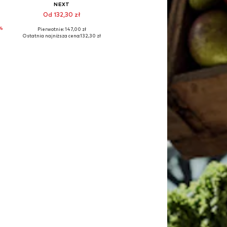
NEXT
Od 132,30 zł
%
Pierwotnie: 147,00 zł
Dostępne rozmiary: 56, 62, 68, 74, 86, 98
Ostatnia najniższa cena:
132,30 zł
Dodaj do koszyka