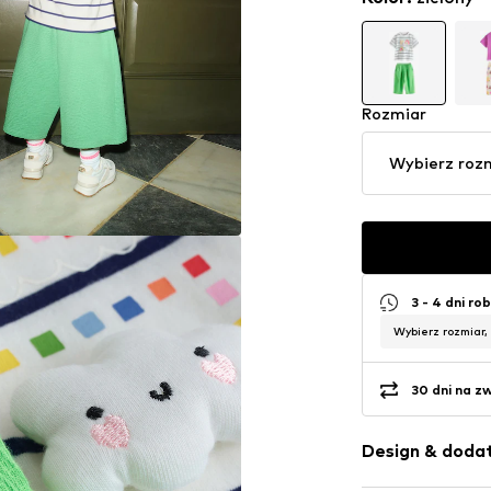
Rozmiar
Wybierz roz
3 - 4 dni ro
Wybierz rozmiar,
30 dni na z
Design & dodat