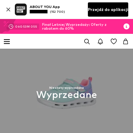
ABOUT YOU App
Przejdź do aplikacji
(152 700)
Finał Letniej Wyprzedaży: Oferty z
06
G
53
M
04
S
rabatem do 60%
Niestety wyprzedane
Wyprzedane