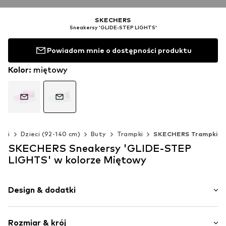
SKECHERS
Sneakersy 'GLIDE-STEP LIGHTS'
Powiadom mnie o dostępności produktu
Kolor
:
miętowy
nki
Dzieci (92-140 cm)
Buty
Trampki
SKECHERS Trampki
SKECHERS Sneakersy 'GLIDE-STEP
LIGHTS' w kolorze Miętowy
Design & dodatki
Nadruk z logo
Rozmiar & krój
Zaokrąglony czubek