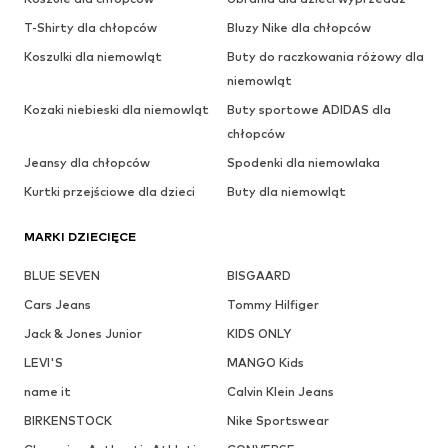
T-Shirty dla chłopców
Bluzy Nike dla chłopców
Koszulki dla niemowląt
Buty do raczkowania różowy dla
niemowląt
Kozaki niebieski dla niemowląt
Buty sportowe ADIDAS dla
chłopców
Jeansy dla chłopców
Spodenki dla niemowlaka
Kurtki przejściowe dla dzieci
Buty dla niemowląt
MARKI DZIECIĘCE
BLUE SEVEN
BISGAARD
Cars Jeans
Tommy Hilfiger
Jack & Jones Junior
KIDS ONLY
LEVI'S
MANGO Kids
name it
Calvin Klein Jeans
BIRKENSTOCK
Nike Sportswear