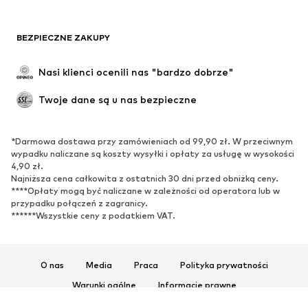
BEZPIECZNE ZAKUPY
Nasi klienci ocenili nas "bardzo dobrze"
Twoje dane są u nas bezpieczne
*Darmowa dostawa przy zamówieniach od 99,90 zł. W przeciwnym
wypadku naliczane są koszty wysyłki i opłaty za usługę w wysokości
4,90 zł.
Najniższa cena całkowita z ostatnich 30 dni przed obniżką ceny.
****Opłaty mogą być naliczane w zależności od operatora lub w
przypadku połączeń z zagranicy.
******Wszystkie ceny z podatkiem VAT.
O nas
Media
Praca
Polityka prywatności
Warunki ogólne
Informacje prawne
Ułatwienia dostępu
Bezpieczeństwo produktu