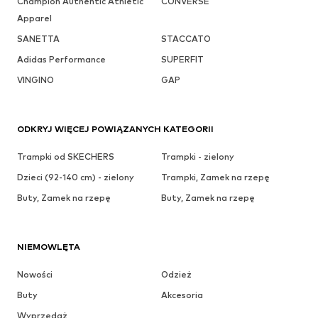
Champion Authentic Athletic
CONVERSE
Apparel
SANETTA
STACCATO
Adidas Performance
SUPERFIT
VINGINO
GAP
ODKRYJ WIĘCEJ POWIĄZANYCH KATEGORII
Trampki od SKECHERS
Trampki - zielony
Dzieci (92-140 cm) - zielony
Trampki, Zamek na rzepę
Buty, Zamek na rzepę
Buty, Zamek na rzepę
NIEMOWLĘTA
Nowości
Odzież
Buty
Akcesoria
Wyprzedaż