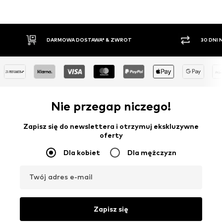
DARMOWA DOSTAWA* & ZWROT
30 DNI
Nie przegap niczego!
Zapisz się do newslettera i otrzymuj ekskluzywne
oferty
Dla kobiet
Dla mężczyzn
Twój adres e-mail
Zapisz się