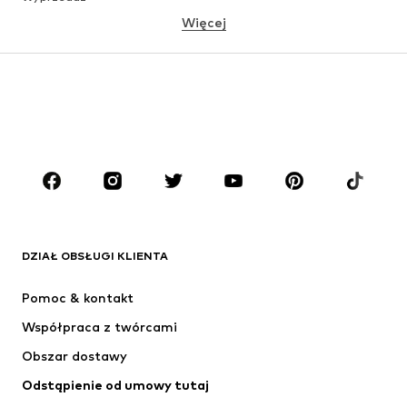
Więcej
DZIEWCZYNKI
Dzieci (92-140 cm)
Młodzież (140-176 cm)
CHŁOPCY
Dzieci (92-140 cm)
Młodzież (140-176 cm)
MARKI
ADIDAS ORIGINALS
Nike Sportswear
Next
ADIDAS SPORTSWEAR
DZIAŁ OBSŁUGI KLIENTA
NIKE
ADIDAS PERFORMANCE
Pomoc & kontakt
Jordan
SUPERFIT
Współpraca z twórcami
Obszar dostawy
Odstąpienie od umowy tutaj