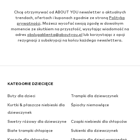
Chcę otrzymywać od ABOUT YOU newsletter o aktualnych
trendach, ofertach i kuponach zgodnie ze stroną
Polityka
prywatności
. Możesz wycofać swoją zgodę w dowolnym
momencie ze skutkiem na przyszłość, wysyłając wiadomość na
adres
obslugaklienta@aboutyou.pl
lub korzystając z opcji
rezygnacji z subskrypcji na końcu każdego newslettera.
KATEGORIE DZIECIĘCE
Buty dla dzieci
Trampki dla dziewczynek
Kurtki & płaszcze niebieski dla
Śpiochy niemowlęce
dziewczynek
Swetry różowy dla dziewczyne
Czapki niebieski dla chłopców
Białe trampki chłopięce
Sukienki dla dziewczynek
Koszule dla chłopców
Ubrania dla dzieci wyprzedaż