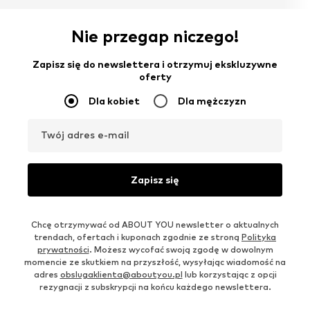
Nie przegap niczego!
Zapisz się do newslettera i otrzymuj ekskluzywne
oferty
Dla kobiet
Dla mężczyzn
Twój adres e-mail
Zapisz się
Chcę otrzymywać od ABOUT YOU newsletter o aktualnych
trendach, ofertach i kuponach zgodnie ze stroną
Polityka
prywatności
. Możesz wycofać swoją zgodę w dowolnym
momencie ze skutkiem na przyszłość, wysyłając wiadomość na
adres
obslugaklienta@aboutyou.pl
lub korzystając z opcji
rezygnacji z subskrypcji na końcu każdego newslettera.