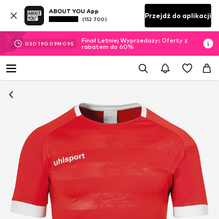
ABOUT YOU App
Przejdź do aplikacji
(152 700)
Finał Letniej Wyprzedaży: Oferty z
03
D
19
G
09
M
09
S
rabatem do 60%