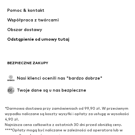
Jordan
NIKE
Pomoc & kontakt
ADIDAS PERFORMANCE
NAME IT
Współpraca z twórcami
Obszar dostawy
Odstąpienie od umowy tutaj
BEZPIECZNE ZAKUPY
Nasi klienci ocenili nas "bardzo dobrze"
Twoje dane są u nas bezpieczne
*Darmowa dostawa przy zamówieniach od 99,90 zł. W przeciwnym
wypadku naliczane są koszty wysyłki i opłaty za usługę w wysokości
4,90 zł.
Najniższa cena całkowita z ostatnich 30 dni przed obniżką ceny.
****Opłaty mogą być naliczane w zależności od operatora lub w