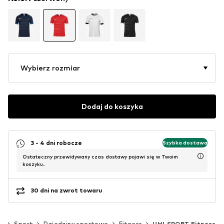
Wybierz rozmiar
Dodaj do koszyka
3 - 4 dni robocze
Szybka dostawa
Ostateczny przewidywany czas dostawy pojawi się w Twoim
koszyku.
30 dni na zwrot towaru
m)
Sport
Dziedziny sportowe
Fitness
UHLSPORT Fitness