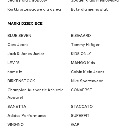
Jeansy dla chłopców
Spodenki dla niemowlaka
Kurtki przejściowe dla dzieci
Buty dla niemowląt
MARKI DZIECIĘCE
BLUE SEVEN
BISGAARD
Cars Jeans
Tommy Hilfiger
Jack & Jones Junior
KIDS ONLY
LEVI'S
MANGO Kids
name it
Calvin Klein Jeans
BIRKENSTOCK
Nike Sportswear
Champion Authentic Athletic
CONVERSE
Apparel
SANETTA
STACCATO
Adidas Performance
SUPERFIT
VINGINO
GAP