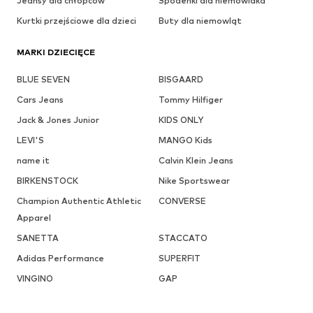
Jeansy dla chłopców
Spodenki dla niemowlaka
Kurtki przejściowe dla dzieci
Buty dla niemowląt
MARKI DZIECIĘCE
BLUE SEVEN
BISGAARD
Cars Jeans
Tommy Hilfiger
Jack & Jones Junior
KIDS ONLY
LEVI'S
MANGO Kids
name it
Calvin Klein Jeans
BIRKENSTOCK
Nike Sportswear
Champion Authentic Athletic
CONVERSE
Apparel
SANETTA
STACCATO
Adidas Performance
SUPERFIT
VINGINO
GAP