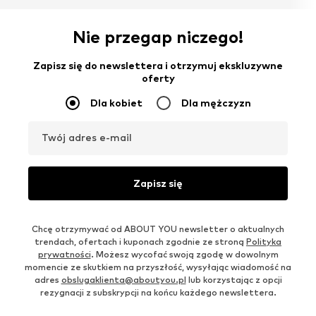
Nie przegap niczego!
Zapisz się do newslettera i otrzymuj ekskluzywne
oferty
Dla kobiet
Dla mężczyzn
Twój adres e-mail
Zapisz się
Chcę otrzymywać od ABOUT YOU newsletter o aktualnych
trendach, ofertach i kuponach zgodnie ze stroną
Polityka
prywatności
. Możesz wycofać swoją zgodę w dowolnym
momencie ze skutkiem na przyszłość, wysyłając wiadomość na
adres
obslugaklienta@aboutyou.pl
lub korzystając z opcji
rezygnacji z subskrypcji na końcu każdego newslettera.