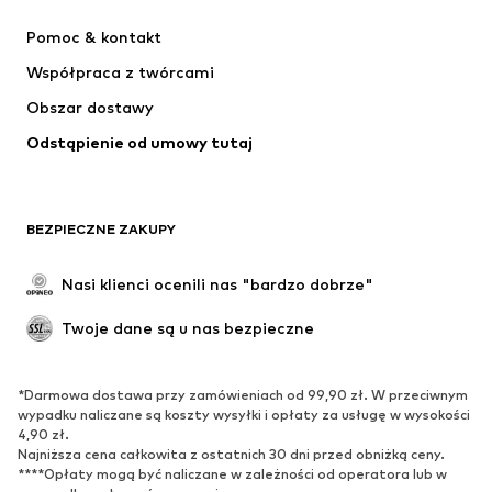
NIKE
Jordan
Pomoc & kontakt
ADIDAS PERFORMANCE
NAME IT
Współpraca z twórcami
Obszar dostawy
Odstąpienie od umowy tutaj
BEZPIECZNE ZAKUPY
Nasi klienci ocenili nas "bardzo dobrze"
Twoje dane są u nas bezpieczne
*Darmowa dostawa przy zamówieniach od 99,90 zł. W przeciwnym
wypadku naliczane są koszty wysyłki i opłaty za usługę w wysokości
4,90 zł.
Najniższa cena całkowita z ostatnich 30 dni przed obniżką ceny.
****Opłaty mogą być naliczane w zależności od operatora lub w