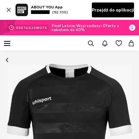
ABOUT YOU App
Przejdź do aplikacji
(152 700)
Finał Letniej Wyprzedaży: Oferty z
03
D
14
G
20
M
06
S
rabatem do 60%