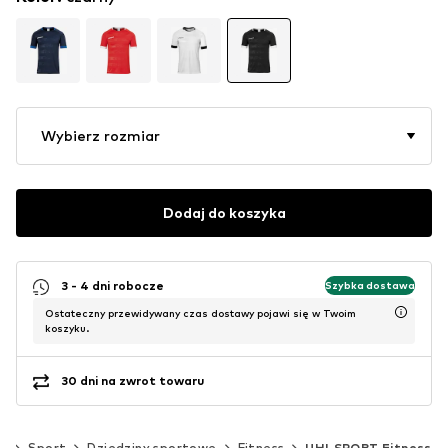
Wybierz rozmiar
Dodaj do koszyka
3 - 4 dni robocze
Szybka dostawa
Ostateczny przewidywany czas dostawy pojawi się w Twoim
koszyku.
30 dni na zwrot towaru
m)
Sport
Dziedziny sportowe
Fitness
UHLSPORT Fitness