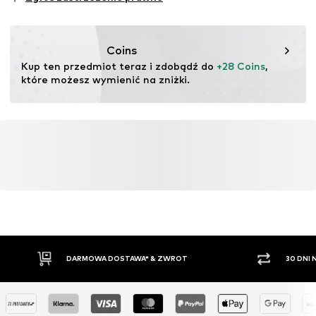
Dyscypliny sportowe: Lifestyle
Funkcje: Oddychające
Funkcje: Wodoodporny
Coins
Kup ten przedmiot teraz i zdobądź do 
+28 Coins
, 
które możesz wymienić na zniżki.
DARMOWA DOSTAWA* & ZWROT
30 DNI