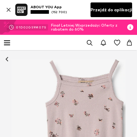
ABOUT YOU App
Przejdź do aplikacji
(152 700)
Finał Letniej Wyprzedaży: Oferty z
01
D
02
G
59
M
07
S
rabatem do 60%