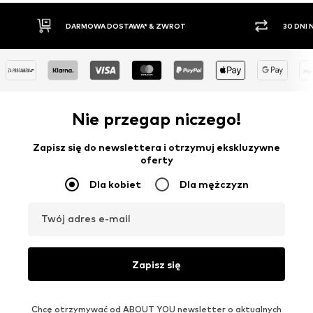
DARMOWA DOSTAWA* & ZWROT
30 DNI NA
Nie przegap niczego!
Zapisz się do newslettera i otrzymuj ekskluzywne
oferty
Dla kobiet
Dla mężczyzn
Twój adres e-mail
Zapisz się
Chcę otrzymywać od ABOUT YOU newsletter o aktualnych