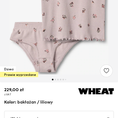
Dzieci
Prawie wyprzedane
229,00 zł
229,00 zł
229,00 zł
z VAT
z VAT
z VAT
Kolor
:
bakłażan / liliowy