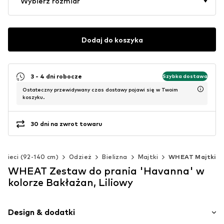
Wybierz rozmiar
Dodaj do koszyka
3 - 4 dni robocze
Szybka dostawa
Ostateczny przewidywany czas dostawy pojawi się w Twoim
koszyku.
30 dni na zwrot towaru
Dzieci (92-140 cm)
Odzież
Bielizna
Majtki
WHEAT Majtki
WHEAT Zestaw do prania 'Havanna' w
kolorze Bakłażan, Liliowy
Design & dodatki