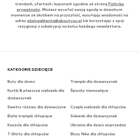
trendach, ofertach i kuponach zgodnie ze stroną
Polityka
prywatności
. Możesz wycofać swoją zgodę w dowolnym
momencie ze skutkiem na przyszłość, wysyłając wiadomość na
adres
obslugaklienta@aboutyou.pl
lub korzystając z opcji
rezygnacji z subskrypcji na końcu każdego newslettera.
KATEGORIE DZIECIĘCE
Buty dla dzieci
Trampki dla dziewczynek
Kurtki & płaszcze niebieski dla
Śpiochy niemowlęce
dziewczynek
Swetry różowy dla dziewczyne
Czapki niebieski dla chłopców
Białe trampki chłopięce
Sukienki dla dziewczynek
Koszule dla chłopców
Ubrania dla dzieci wyprzedaż
T-Shirty dla chłopców
Bluzy Nike dla chłopców