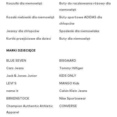
Koszulki dla niemowląt
Buty do raczkowania różowy dla
niemowląt
Kozaki niebieski dla niemowląt
Buty sportowe ADIDAS dla
chłopców
Jeansy dla chłopców
Spodenki dla niemowlaka
Kurtki przejściowe dla dzieci
Buty dla niemowląt
MARKI DZIECIĘCE
BLUE SEVEN
BISGAARD
Cars Jeans
Tommy Hilfiger
Jack & Jones Junior
KIDS ONLY
LEVI'S
MANGO Kids
name it
Calvin Klein Jeans
BIRKENSTOCK
Nike Sportswear
Champion Authentic Athletic
CONVERSE
Apparel