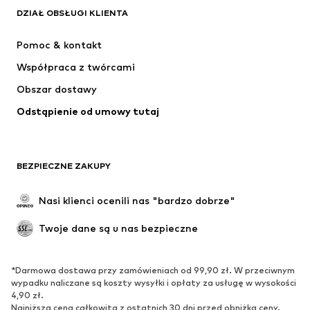
Next
ADIDAS SPORTSWEAR
DZIAŁ OBSŁUGI KLIENTA
NIKE
ADIDAS PERFORMANCE
Pomoc & kontakt
SUPERFIT
NAME IT
Współpraca z twórcami
Obszar dostawy
Odstąpienie od umowy tutaj
BEZPIECZNE ZAKUPY
Nasi klienci ocenili nas "bardzo dobrze"
Twoje dane są u nas bezpieczne
*Darmowa dostawa przy zamówieniach od 99,90 zł. W przeciwnym
wypadku naliczane są koszty wysyłki i opłaty za usługę w wysokości
4,90 zł.
Najniższa cena całkowita z ostatnich 30 dni przed obniżką ceny.