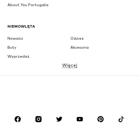
About You Portugalia
NIEMOWLĘTA
Nowości
Odzież
Buty
Akcesoria
Wyprzedaż
Więcej
DZIEWCZYNKI
Dzieci (92-140 cm)
Młodzież (140-176 cm)
CHŁOPCY
Dzieci (92-140 cm)
Młodzież (140-176 cm)
MARKI
ADIDAS ORIGINALS
Nike Sportswear