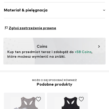
Kwiatowy motyw
Materiał & pielęgnacja
Dżersej
Koronka
Wzór na całej powierzchni
Materiał: 100% Bawełna
Zgłoś zastrzeżenie prawne
Miękki w dotyku
Kraj pochodzenia: Bangladesz
2-częściowy
Nr artykułu
9015-121-GOTS-22032-0260
Coins
Kup ten przedmiot teraz i zdobądź do 
+58 Coins
, 
które możesz wymienić na zniżki.
MOŻE CI SIĘ SPODOBAĆ RÓWNIEŻ
Podobne produkty