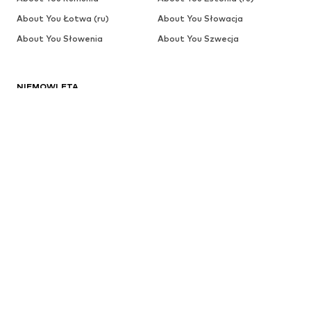
About You Łotwa (ru)
About You Słowacja
About You Słowenia
About You Szwecja
NIEMOWLĘTA
Nowości
Odzież
Buty
Akcesoria
Wyprzedaż
Więcej
DZIEWCZYNKI
Dzieci (92-140 cm)
Młodzież (140-176 cm)
CHŁOPCY
Dzieci (92-140 cm)
Młodzież (140-176 cm)
MARKI