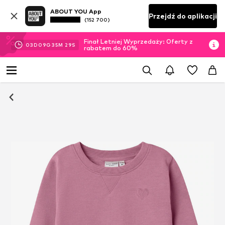
ABOUT YOU App
Przejdź do aplikacji
(152 700)
Finał Letniej Wyprzedaży: Oferty z
03
D
09
G
35
M
28
S
rabatem do 60%