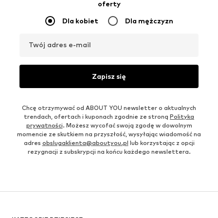
oferty
Dla kobiet
Dla mężczyzn
Twój adres e-mail
Zapisz się
Chcę otrzymywać od ABOUT YOU newsletter o aktualnych
trendach, ofertach i kuponach zgodnie ze stroną
Polityka
prywatności
. Możesz wycofać swoją zgodę w dowolnym
momencie ze skutkiem na przyszłość, wysyłając wiadomość na
adres
obslugaklienta@aboutyou.pl
lub korzystając z opcji
rezygnacji z subskrypcji na końcu każdego newslettera.