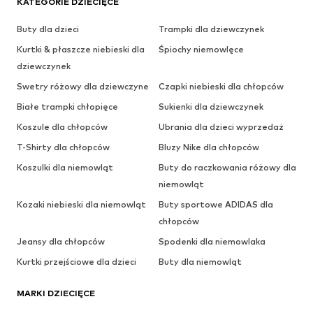
KATEGORIE DZIECIĘCE
Buty dla dzieci
Trampki dla dziewczynek
Kurtki & płaszcze niebieski dla
Śpiochy niemowlęce
dziewczynek
Swetry różowy dla dziewczyne
Czapki niebieski dla chłopców
Białe trampki chłopięce
Sukienki dla dziewczynek
Koszule dla chłopców
Ubrania dla dzieci wyprzedaż
T-Shirty dla chłopców
Bluzy Nike dla chłopców
Koszulki dla niemowląt
Buty do raczkowania różowy dla
niemowląt
Kozaki niebieski dla niemowląt
Buty sportowe ADIDAS dla
chłopców
Jeansy dla chłopców
Spodenki dla niemowlaka
Kurtki przejściowe dla dzieci
Buty dla niemowląt
MARKI DZIECIĘCE