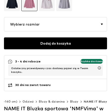
Wybierz rozmiar
Dodaj do koszyka
3 - 4 dni robocze
Szybka dostawa
Ostateczny przewidywany czas dostawy pojawi się w Twoim
koszyku.
30 dni na zwrot towaru
(92-140 cm)
Odzież
Bluzy & dzianina
Bluzy
NAME IT Bluzy
NAME IT Bluzka sportowa 'NMFVima' w