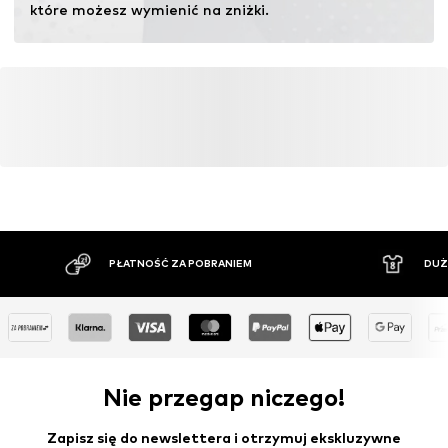
które możesz wymienić na zniżki.
PŁATNOŚĆ ZA POBRANIEM
DUŻ
Nie przegap niczego!
Zapisz się do newslettera i otrzymuj ekskluzywne