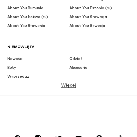
About You Rumunia
About You Estonia (ru)
About You Łotwa (ru)
About You Słowacja
About You Słowenia
About You Szwecja
NIEMOWLĘTA
Nowości
Odzież
Buty
Akcesoria
Wyprzedaż
Więcej
DZIEWCZYNKI
Dzieci (92-140 cm)
Młodzież (140-176 cm)
CHŁOPCY
Dzieci (92-140 cm)
Młodzież (140-176 cm)