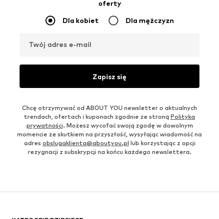
oferty
Dla kobiet
Dla mężczyzn
Twój adres e-mail
Zapisz się
Chcę otrzymywać od ABOUT YOU newsletter o aktualnych
trendach, ofertach i kuponach zgodnie ze stroną
Polityka
prywatności
. Możesz wycofać swoją zgodę w dowolnym
momencie ze skutkiem na przyszłość, wysyłając wiadomość na
adres
obslugaklienta@aboutyou.pl
lub korzystając z opcji
rezygnacji z subskrypcji na końcu każdego newslettera.