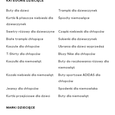
KATEGORIE DZIECIĘCE
Buty dla dzieci
Trampki dla dziewczynek
Kurtki & płaszcze niebieski dla
Śpiochy niemowlęce
dziewczynek
Swetry różowy dla dziewczyne
Czapki niebieski dla chłopców
Białe trampki chłopięce
Sukienki dla dziewczynek
Koszule dla chłopców
Ubrania dla dzieci wyprzedaż
T-Shirty dla chłopców
Bluzy Nike dla chłopców
Koszulki dla niemowląt
Buty do raczkowania różowy dla
niemowląt
Kozaki niebieski dla niemowląt
Buty sportowe ADIDAS dla
chłopców
Jeansy dla chłopców
Spodenki dla niemowlaka
Kurtki przejściowe dla dzieci
Buty dla niemowląt
MARKI DZIECIĘCE