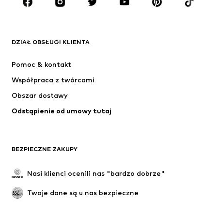
MARKI
ADIDAS ORIGINALS
Nike Sportswear
Next
ADIDAS SPORTSWEAR
DZIAŁ OBSŁUGI KLIENTA
NIKE
Jordan
Pomoc & kontakt
ADIDAS PERFORMANCE
SUPERFIT
Współpraca z twórcami
Obszar dostawy
Odstąpienie od umowy tutaj
BEZPIECZNE ZAKUPY
Nasi klienci ocenili nas "bardzo dobrze"
Twoje dane są u nas bezpieczne