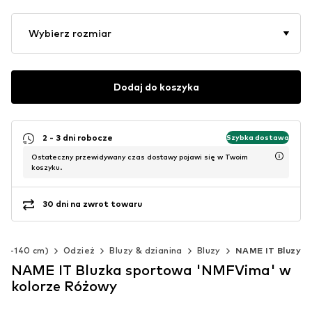
Wybierz rozmiar
Dodaj do koszyka
2 - 3 dni robocze
Szybka dostawa
Ostateczny przewidywany czas dostawy pojawi się w Twoim
koszyku.
30 dni na zwrot towaru
(92-140 cm)
Odzież
Bluzy & dzianina
Bluzy
NAME IT Bluzy
NAME IT Bluzka sportowa 'NMFVima' w
kolorze Różowy