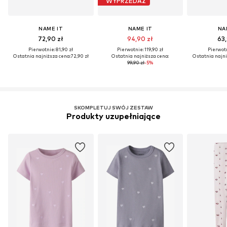
WYPRZEDAŻ
NAME IT
NAME IT
NA
72,90 zł
94,90 zł
63,
Pierwotnie: 81,90 zł
Pierwotnie: 119,90 zł
Pierwotn
Ostatnia najniższa cena:
72,90 zł
Ostatnia najniższa cena:
Ostatnia najni
99,90 zł
-5%
SKOMPLETUJ SWÓJ ZESTAW
Produkty uzupełniające