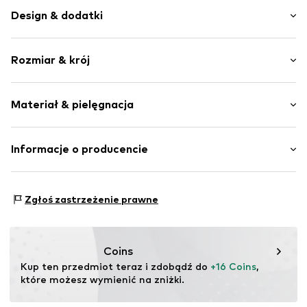
Design & dodatki
Nadruk
Rozmiar & krój
Dres
Okrągły dekolt
Długość rękawa: Długi rękaw
Hafty
Materiał & pielęgnacja
Długość: Długość normalna
Kołnierz ze ściągaczem
Krój: Normalny krój
Proste zakończenie
Materiał: 95% Bawełna, 5% Poliester - PES
Informacje o producencie
Ściągacz
Szwy w jednym odcieniu
Bestseller Textilhandels GmbH
Miękki w dotyku
Modering 1
Zgłoś zastrzeżenie prawne
Poślizg
22457 Hamburg
DE
Nr artykułu
NAIa0vq004000001
www.bestseller.com
Coins
Kup ten przedmiot teraz i zdobądź do 
+16 Coins
, 
które możesz wymienić na zniżki.