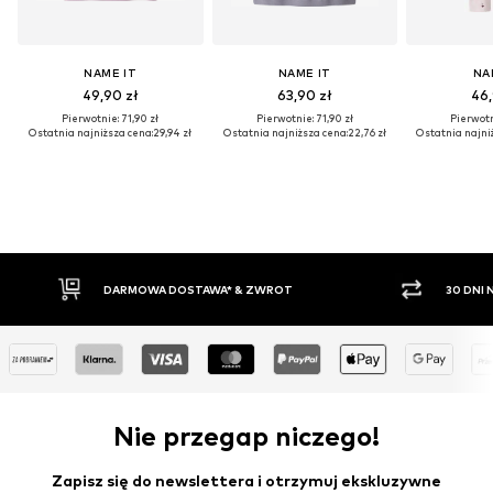
NAME IT
NAME IT
NA
49,90 zł
63,90 zł
46,
Pierwotnie: 71,90 zł
Pierwotnie: 71,90 zł
Pierwotn
Ostatnia najniższa cena:
29,94 zł
Ostatnia najniższa cena:
22,76 zł
Ostatnia najni
30 DNI NA ZWROT TOWARU
PŁATNO
Nie przegap niczego!
Zapisz się do newslettera i otrzymuj ekskluzywne