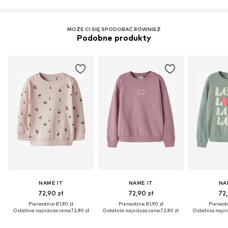
MOŻE CI SIĘ SPODOBAĆ RÓWNIEŻ
Podobne produkty
NAME IT
NAME IT
NA
72,90 zł
72,90 zł
72,
Pierwotnie: 81,90 zł
Pierwotnie: 81,90 zł
Pierwotn
Ostatnia najniższa cena:
72,90 zł
Ostatnia najniższa cena:
72,90 zł
Ostatnia najni