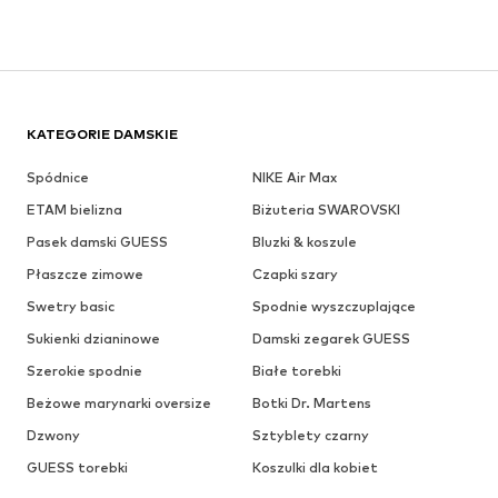
KATEGORIE DAMSKIE
Spódnice
NIKE Air Max
ETAM bielizna
Biżuteria SWAROVSKI
Pasek damski GUESS
Bluzki & koszule
Płaszcze zimowe
Czapki szary
Swetry basic
Spodnie wyszczuplające
Sukienki dzianinowe
Damski zegarek GUESS
Szerokie spodnie
Białe torebki
Beżowe marynarki oversize
Botki Dr. Martens
Dzwony
Sztyblety czarny
GUESS torebki
Koszulki dla kobiet