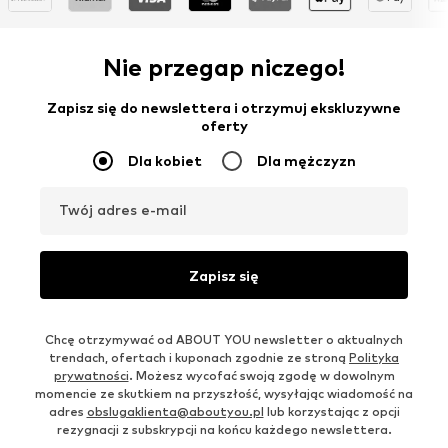
Nie przegap niczego!
Zapisz się do newslettera i otrzymuj ekskluzywne
oferty
Dla kobiet
Dla mężczyzn
Twój adres e-mail
Zapisz się
Chcę otrzymywać od ABOUT YOU newsletter o aktualnych
trendach, ofertach i kuponach zgodnie ze stroną
Polityka
prywatności
. Możesz wycofać swoją zgodę w dowolnym
momencie ze skutkiem na przyszłość, wysyłając wiadomość na
adres
obslugaklienta@aboutyou.pl
lub korzystając z opcji
rezygnacji z subskrypcji na końcu każdego newslettera.