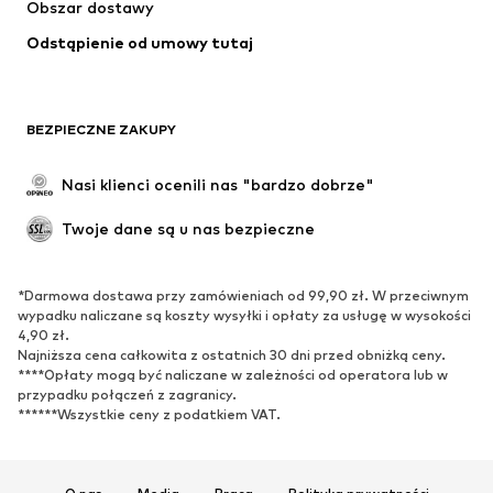
Obszar dostawy
Bielizna
Bluzki & koszule
Odstąpienie od umowy tutaj
Płaszcze
Spódnice
Moda plażowa
Bluzy
Marynarki
Kombinezony
BEZPIECZNE ZAKUPY
Plus size
Moda ciążowa
Specjalne okazje
Ekskluzywne
Nasi klienci ocenili nas "bardzo dobrze"
Recykling
Twoje dane są u nas bezpieczne
BUTY
*Darmowa dostawa przy zamówieniach od 99,90 zł. W przeciwnym
Nowości
Na czasie
wypadku naliczane są koszty wysyłki i opłaty za usługę w wysokości
Trampki & sneakersy
Botki
4,90 zł.
Najniższa cena całkowita z ostatnich 30 dni przed obniżką ceny.
Czółenka & buty na obcasie
Kozaki
****Opłaty mogą być naliczane w zależności od operatora lub w
przypadku połączeń z zagranicy.
Sandały
Półbuty
******Wszystkie ceny z podatkiem VAT.
Buty sportowe
Baleriny
Klapki
Kapcie
Ekskluzywne