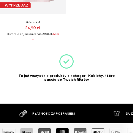
WYPRZEDAŻ
DARE 2B
54,90 zł
Ostatnia najniższa cena:
139,90 zł
-60%
To już wszystkie produkty z kategorii Kobiety, które
pasują do Twoich filtrów
PŁATNOŚĆ ZA POBRANIEM
DUŻ