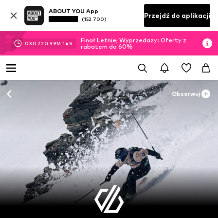
ABOUT YOU App
Przejdź do aplikacji
(152 700)
Finał Letniej Wyprzedaży: Oferty z
03
D
22
G
39
M
14
S
rabatem do 60%
Obserwuj